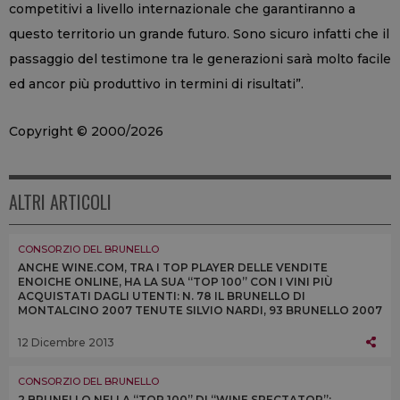
competitivi a livello internazionale che garantiranno a
questo territorio un grande futuro. Sono sicuro infatti che il
passaggio del testimone tra le generazioni sarà molto facile
ed ancor più produttivo in termini di risultati”.
Copyright © 2000/2026
ALTRI ARTICOLI
CONSORZIO DEL BRUNELLO
ANCHE WINE.COM, TRA I TOP PLAYER DELLE VENDITE
ENOICHE ONLINE, HA LA SUA “TOP 100” CON I VINI PIÙ
ACQUISTATI DAGLI UTENTI: N. 78 IL BRUNELLO DI
MONTALCINO 2007 TENUTE SILVIO NARDI, 93 BRUNELLO 2007
DI MASTROJANNI E 98 NON CONFUNDITUR 2011 DI ARGIANO
12 Dicembre 2013
CONSORZIO DEL BRUNELLO
2 BRUNELLO NELLA “TOP 100” DI “WINE SPECTATOR”: