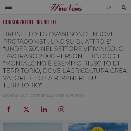
EN
CONSORZIO DEL BRUNELLO
ITALIA
MONDO
BRUNELLO: I GIOVANI SONO I NUOVI
PROTAGONISTI. UNO SU QUATTRO E’
NON SOLO VINO
“UNDER 30”. NEL SETTORE VITIVINICOLO
LAVORANO 2.000 PERSONE. BINDOCCI:
NEWSLETTER
“MONTALCINO È ESEMPIO RIUSCITO DI
LA CANTINA DI WINENEWS
TERRITORIO, DOVE L’AGRICOLTURA CREA
VALORE E LO FA RIMANERE SUL
DICONO DI NOI
TERRITORIO”
WINENEWS TV
MONTALCINO,
23 FEBBRAIO 2013, ORE 15:50