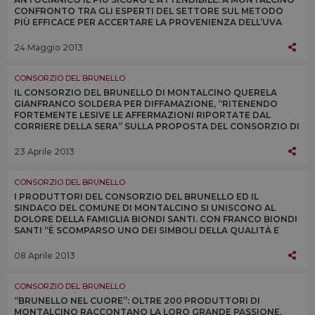
CONFRONTO TRA GLI ESPERTI DEL SETTORE SUL METODO
PIÙ EFFICACE PER ACCERTARE LA PROVENIENZA DELL’UVA
SANGIOVESE NELLE BOTTIGLIE DI BRUNELLO
24 Maggio 2013
CONSORZIO DEL BRUNELLO
IL CONSORZIO DEL BRUNELLO DI MONTALCINO QUERELA
GIANFRANCO SOLDERA PER DIFFAMAZIONE, “RITENENDO
FORTEMENTE LESIVE LE AFFERMAZIONI RIPORTATE DAL
CORRIERE DELLA SERA” SULLA PROPOSTA DEL CONSORZIO DI
DONARGLI IL “VINO DELLA SOLIDARIETÀ”
23 Aprile 2013
CONSORZIO DEL BRUNELLO
I PRODUTTORI DEL CONSORZIO DEL BRUNELLO ED IL
SINDACO DEL COMUNE DI MONTALCINO SI UNISCONO AL
DOLORE DELLA FAMIGLIA BIONDI SANTI. CON FRANCO BIONDI
SANTI “È SCOMPARSO UNO DEI SIMBOLI DELLA QUALITÀ E
DELL’ECCELLENZA DEL VINO ITALIANO NEL MONDO”
08 Aprile 2013
CONSORZIO DEL BRUNELLO
“BRUNELLO NEL CUORE”: OLTRE 200 PRODUTTORI DI
MONTALCINO RACCONTANO LA LORO GRANDE PASSIONE,