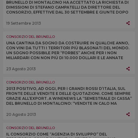
BRUNELLO DI MONTALCINO HA ACCETTATO LA RICHIESTA DI
DIMISSIONI DI STEFANO CAMPATELLI DA DIRETTORE DEL
CONSORZIO, EFFETTIVE DAL 30 SETTEMBRE E GIUNTE DOPO
UN CONFRONTO AVVIATO NELLE SCORSE SETTIMANE
19 Settembre 2013
CONSORZIO DEL BRUNELLO
UNA CANTINA DA SOGNO DA COSTRUIRE IN QUALCHE ANNO,
CON VINI DA TUTTI I TERRITORI PIÙ BLASONATI DEL MONDO.
UN SOGNO POSSIBILE PER “FORBES” ANCHE PER I NON
MILIARDARI CON NON PIÙ DI 10.000 DOLLARI E LE ANNATE
2007 E 2008 DI BRUNELLO DI MONTALCINO
23 Agosto 2013
CONSORZIO DEL BRUNELLO
2013 POSITIVO, AD OGGI, PER I GRANDI ROSSI D’ITALIA, SUL
FRONTE DELLE VENDITE E DELLE QUOTAZIONI. COME SEMPRE
GRAZIE ALL’EXPORT. A WINENEWS LA “SEMESTRALE DI CASSA”
DEL BRUNELLO DI MONTALCINO: “VENDITE IN CALO MA
PREVISTE PER LA VENDEMMIA SCARSA”
20 Agosto 2013
CONSORZIO DEL BRUNELLO
IL CONSORZIO COME “AGENZIA DI SVILUPPO” DEL