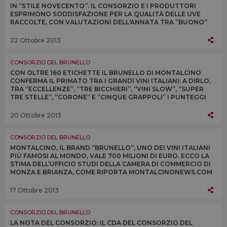
IN “STILE NOVECENTO”. IL CONSORZIO E I PRODUTTORI
ESPRIMONO SODDISFAZIONE PER LA QUALITÀ DELLE UVE
RACCOLTE, CON VALUTAZIONI DELL'ANNATA TRA “BUONO”
ED “ECCELLENTE” E QUANTITÀ IN AUMENTO DEL 10%
22 Ottobre 2013
CONSORZIO DEL BRUNELLO
CON OLTRE 160 ETICHETTE IL BRUNELLO DI MONTALCINO
CONFERMA IL PRIMATO TRA I GRANDI VINI ITALIANI: A DIRLO,
TRA “ECCELLENZE”, “TRE BICCHIERI”, “VINI SLOW”, “SUPER
TRE STELLE”, “CORONE” E “CINQUE GRAPPOLI” I PUNTEGGI
DELLE PRINCIPALI GUIDE ITALIANE
20 Ottobre 2013
CONSORZIO DEL BRUNELLO
MONTALCINO, IL BRAND “BRUNELLO”, UNO DEI VINI ITALIANI
PIÙ FAMOSI AL MONDO, VALE 700 MILIONI DI EURO. ECCO LA
STIMA DELL’UFFICIO STUDI DELLA CAMERA DI COMMERCIO DI
MONZA E BRIANZA, COME RIPORTA MONTALCINONEWS.COM
17 Ottobre 2013
CONSORZIO DEL BRUNELLO
LA NOTA DEL CONSORZIO: IL CDA DEL CONSORZIO DEL