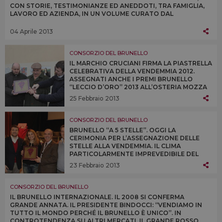
CON STORIE, TESTIMONIANZE ED ANEDDOTI, TRA FAMIGLIA,
LAVORO ED AZIENDA, IN UN VOLUME CURATO DAL
CONSORZIO DEL BRUNELLO E DI SCENA A “VINITALY 2013”
04 Aprile 2013
CONSORZIO DEL BRUNELLO
IL MARCHIO CRUCIANI FIRMA LA PIASTRELLA
CELEBRATIVA DELLA VENDEMMIA 2012.
ASSEGNATI ANCHE I PREMI BRUNELLO
“LECCIO D’ORO” 2013 ALL’OSTERIA MOZZA
DI LOS ANGELES, ALL’ENOTECA CORTINA DI
25 Febbraio 2013
CORTINA D’AMPEZZO E ALL’OSTERIA
BRUNELLO DI MILANO
CONSORZIO DEL BRUNELLO
BRUNELLO “A 5 STELLE”. OGGI LA
CERIMONIA PER L’ASSEGNAZIONE DELLE
STELLE ALLA VENDEMMIA. IL CLIMA
PARTICOLARMENTE IMPREVEDIBILE DEL
2012 NON HA INFLUITO SULLA QUALITÀ
23 Febbraio 2013
DELLE UVE RACCOLTE A MONTALCINO, A
FRONTE DI UN CALO DELLE QUANTITÀ DEL
14%
CONSORZIO DEL BRUNELLO
IL BRUNELLO INTERNAZIONALE. IL 2008 SI CONFERMA
GRANDE ANNATA. IL PRESIDENTE BINDOCCI: “VENDIAMO IN
TUTTO IL MONDO PERCHÉ IL BRUNELLO È UNICO”. IN
CONTROTENDENZA SU ALTRI MERCATI, IL GRANDE ROSSO