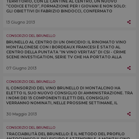
TERRITORIO, CON LE CANTINE AL CENTRO, UN NUOVO
“CODICE ETICO”, FORMAZIONE PER I GIOVANI E NON SOLO:
GLI OBIETTIVI DI FABRIZIO BINDOCCI, CONFERMATO
PRESIDENTE DEL CONSORZIO DEL BRUNELLO DI
MONTALCINO
13 Giugno 2013
CONSORZIO DEL BRUNELLO
BRUNELLO AL CENTRO DI UN OMICIDIO: IL RINOMATO VINO
MONTALCINESE CON I BORDEAUX FRANCESI È STATO AL
CENTRO DELLA PUNTATA “IN VINO VERITAS” DI CSI - CRIME
SCENE INVESTIGATION, SERIE TV CHE HA PORTATO ALLA
RIBALTA LA POLIZIA SCIENTIFICA AMERICANA
07 Giugno 2013
CONSORZIO DEL BRUNELLO
IL CONSORZIO DEL VINO BRUNELLO DI MONTALCINO HA
ELETTO IL SUO NUOVO CONSIGLIO DI AMMINISTRAZIONE. TRA
I NOMI DEI 15 COMPONENTI ELETTI DEL CONSIGLIO
VERRANNO NOMINATI, NELLE PROSSIME SETTIMANE, IL
FUTURO PRESIDENTE DEL CONSORZIO E I TRE VICE
PRESIDENTI
30 Maggio 2013
CONSORZIO DEL BRUNELLO
TRACCIABILITÀ DEL BRUNELLO: È IL METODO DEL PROFILO
ANTOCIANICO IL PIÙ SICURO E ATTENDIBILE. A MONTALCINO