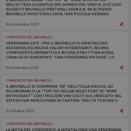
NELL’ATTESA CLASSIFICA DEL MONDO DEL VINO N. 24 È LIVIO
SASSETTI BRUNELLO PERTIMALI 2008 E N. 96 ALTESINO
BRUNELLO MONTOSOLI 2008, UNA PICCOLA AZIENDA
FAMILIARE E UNA REALTÀ CONSOLIDATA DEL TERRITORIO
18 Novembre 2013
CONSORZIO DEL BRUNELLO
VENDEMMIA 2013 - PER IL BRUNELLO DI MONTALCINO
ASSOENOLOGI RILEVA VALORI INTERESSANTI, BUONA
COMPLESSITÀ AROMATICA E BUONA STRUTTURA ACIDA.
L’ANALISI DI WINENEWS: “UNA VENDEMMIA VINTAGE”. LO
CONFERMANO I PRODUTTORI A MONTALCINONEWS.COM
15 Novembre 2013
CONSORZIO DEL BRUNELLO
IL BRUNELLO SI CONFERMA “RE” DELL’ITALIA ENOICA. AD
INCORONARLO LA “TOP 100 CELLAR SELECTION” DI “WINE
ENTHUSIAST” CON I MIGLIORI VINI USCITI SUL MERCATO NEL
2013 DA FAR INVECCHIARE IN CANTINA. TRA I 13 TOSCANI 4
SONO BRUNELLO (SU 17 ITALIANI)
31 Ottobre 2013
CONSORZIO DEL BRUNELLO
LA NOTA DEL CONSORZIO: A MONTALCINO UNA VENDEMMIA