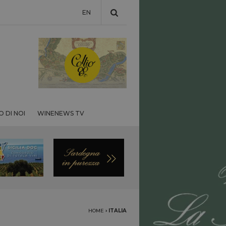
EN
 DI NOI
WINENEWS TV
HOME
›
ITALIA