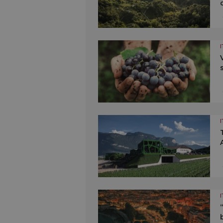
I
I
I