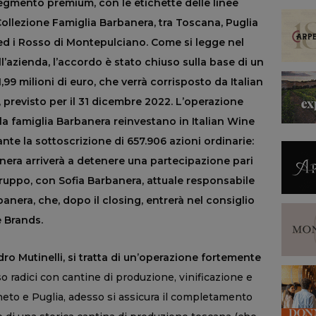
segmento premium, con le etichette delle linee
ollezione Famiglia Barbanera, tra Toscana, Puglia
le ed i Rosso di Montepulciano. Come si legge nel
l
’
azienda, l
’
accordo è stato chiuso sulla base di un
,99 milioni di euro, che verrà corrisposto da Italian
 previsto per il 31 dicembre 2022.
L
’
operazione
a famiglia Barbanera reinvestano in Italian Wine
ante la sottoscrizione di 657.906 azioni ordinarie:
nera arriverà a detenere una partecipazione pari
Gruppo, con Sofia Barbanera, attuale responsabile
nera, che, dopo il closing, entrerà nel consiglio
e Brands.
ro Mutinelli, si tratta di un’operazione fortemente
radici con cantine di produzione, vinificazione e
eto e Puglia, adesso si assicura il completamento