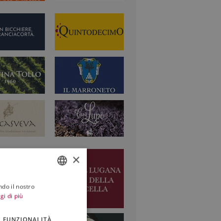
×
ndo il nostro
ITALIAN
gi di più
ENGLISH
FUNZIONALITÀ