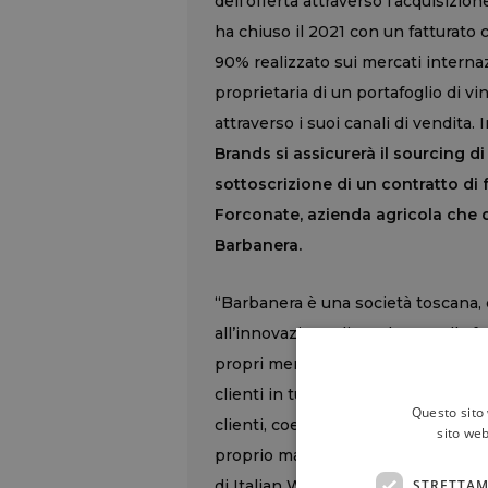
dell’offerta attraverso l’acquisizi
ha chiuso il 2021 con un fatturato co
90% realizzato sui mercati internazi
proprietaria di un portafoglio di 
attraverso i suoi canali di vendita.
Brands si assicurerà il sourcing di
sottoscrizione di un contratto di 
Forconate, azienda agricola che di
Barbanera.
“Barbanera è una società toscana, 
all’innovazione di prodotto nella 
propri mercati. I suoi vini vantan
clienti in tutto il mondo. Italian W
Questo sito 
clienti, coerentemente alla propria
sito web
proprio marchio, ovunque. La famig
STRETTAM
di Italian Wine Brands, reinveste g