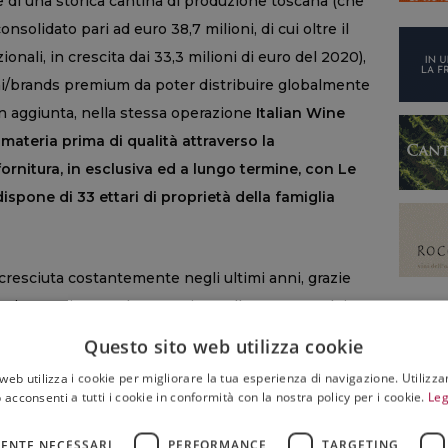
one di una storica cantina di produzione toscana (che
nsolidato pari ad euro 38,7 milioni, di cui oltre il
onali, in crescita dai 33,3 milioni di euro del 2020),
vini/brands premium da poter distribuire globalmente
 In aggiunta, nella stessa operazione
Italian Wine
 materia prima di qualità attraverso la
fornitura, in esclusiva ed a lungo termine, con Le
spone di 33 ettari di proprietà della famiglia
cresciuta costantemente negli ultimi anni, grazie
fascia premium e ad un continuo allargamento dei
o innumerevoli recensioni e sono apprezzati da
Questo sito web utilizza cookie
ine Brands amplia il proprio portafoglio prodotti e
web utilizza i cookie per migliorare la tua esperienza di navigazione. Utilizza
 visione, quella di avere un proprio prodotto, con un
 acconsenti a tutti i cookie in conformità con la nostra policy per i cookie.
Leg
lia Barbanera, credendo nel progetto e nel valore
ENTE NECESSARI
PERFORMANCE
TARGETING
ran parte del ricavato in azioni e continuerà a