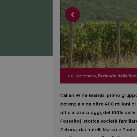
Le Forconate, l’azienda della fam
Le Forconate, l’azienda della fam
Italian Wine Brands, primo gruppo
potenziale da oltre 400 milioni di 
ufficializzato oggi, del 100% dell
Fossalto), storica società famili
Cetona, dai fratelli Marco e Paolo 