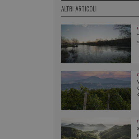
ALTRI ARTICOLI
I
I
I