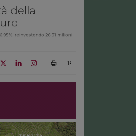
tà della
euro
6,95%, reinvestendo 26,31 milioni