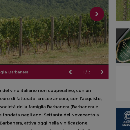
iglia Barbanera
iglia Barbanera
1
/
3
 del vino italiano non cooperativo, con un
euro di fatturato, cresce ancora, con l
’
acquisto,
e società della famiglia Barbanera (Barbanera e
are fondata negli anni Settanta del Novecento a
Barbanera, attiva oggi nella vinificazione,