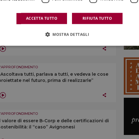
ACCETTA TUTTO
RIFIUTA TUTTO
L'APPROFONDIMENTO
“Ridurre la produzione? No a generalizzazioni su
taglio rese o estirpi, ogni territorio è diverso”
MOSTRA DETTAGLI
L'APPROFONDIMENTO
“Ascoltava tutti, parlava a tutti, e vedeva le cose
proiettate nel futuro, prima di realizzarle”
L'APPROFONDIMENTO
Il valore di essere B-Corp e delle certificazioni di
sostenibilità: il “caso” Avignonesi