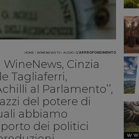
HOME
›
WINENEWS TV
›
AUDIO
›
L'APPROFONDIMENTO
i WineNews, Cinzia
e Tagliaferri,
Achilli al Parlamento’’,
lazzi del potere di
uali abbiamo
porto dei politici
 produzioni