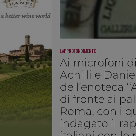
L'APPROFONDIMENTO
Ai microfoni d
Achilli e Daniel
dell’enoteca ‘‘
di fronte ai pa
Roma, con i q
indagato il rap
italiani con le