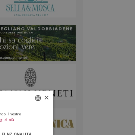
×
ndo il nostro
ITALIAN
gi di più
ENGLISH
FUNZIONALITÀ