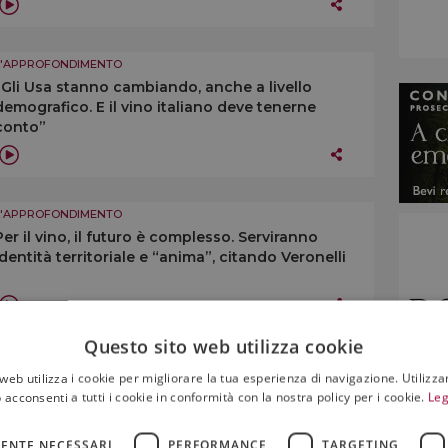
L'APPROFONDIMENTO
“Gli Usa stanno cambiando, anche a livello
demografico. E il vino italiano deve tenerne
conto”
L'APPROFONDIMENTO
Per il vino, il futuro è complesso. Serviranno
identità territoriale e “anima”, citando Veronelli
Questo sito web utilizza cookie
L'APPROFONDIMENTO
web utilizza i cookie per migliorare la tua esperienza di navigazione. Utilizza
“Dovremmo cercare di riunire le denominazioni
 acconsenti a tutti i cookie in conformità con la nostra policy per i cookie.
Leg
sotto un numero minore di consorzi di tutela”
ENTE NECESSARI
PERFORMANCE
TARGETING