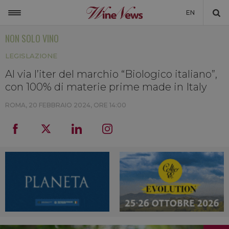
EN
NON SOLO VINO
ITALIA
LEGISLAZIONE
MONDO
Al via l’iter del marchio “Biologico italiano”,
NON SOLO VINO
con 100% di materie prime made in Italy
NEWSLETTER
ROMA,
20 FEBBRAIO 2024, ORE 14:00
LA CANTINA DI WINENEWS
DICONO DI NOI
WINENEWS TV