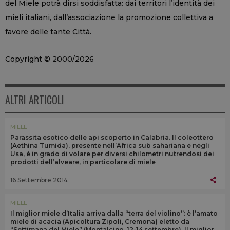
del Miele potrà dirsi soddisfatta: dai territori l’identità dei
mieli italiani, dall’associazione la promozione collettiva a
favore delle tante Città.
Copyright © 2000/2026
ALTRI ARTICOLI
MIELE
Parassita esotico delle api scoperto in Calabria. Il coleottero
(Aethina Tumida), presente nell’Africa sub sahariana e negli
Usa, è in grado di volare per diversi chilometri nutrendosi dei
prodotti dell’alveare, in particolare di miele
16 Settembre 2014
MIELE
Il miglior miele d’Italia arriva dalla “terra del violino”: è l’amato
miele di acacia (Apicoltura Zipoli, Cremona) eletto da
“Settimana del Miele” (Montalcino, 12-14 settembre). Il miglior