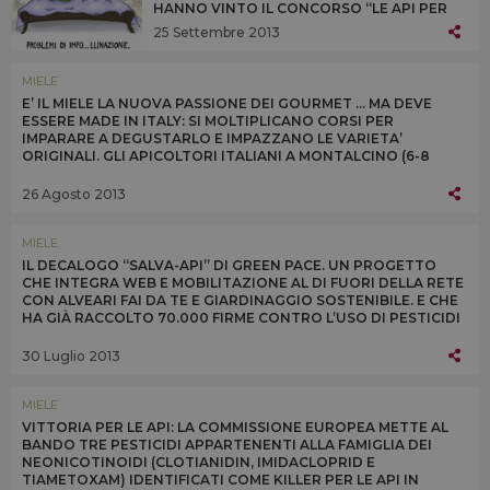
HANNO VINTO IL CONCORSO “LE API PER
UN’AGRICOLTURA DUREVOLE” DI UNAAPI,
25 Settembre 2013
CONAPI E AAPI E PATROCINATO DA SLOW
FOOD ITALIA E GREEN PEACE
MIELE
E’ IL MIELE LA NUOVA PASSIONE DEI GOURMET ... MA DEVE
ESSERE MADE IN ITALY: SI MOLTIPLICANO CORSI PER
IMPARARE A DEGUSTARLO E IMPAZZANO LE VARIETA’
ORIGINALI. GLI APICOLTORI ITALIANI A MONTALCINO (6-8
SETTEMBRE) CON DEGUSTAZIONI DI TUTTI I TIPI
26 Agosto 2013
MIELE
IL DECALOGO “SALVA-API” DI GREEN PACE. UN PROGETTO
CHE INTEGRA WEB E MOBILITAZIONE AL DI FUORI DELLA RETE
CON ALVEARI FAI DA TE E GIARDINAGGIO SOSTENIBILE. E CHE
HA GIÀ RACCOLTO 70.000 FIRME CONTRO L’USO DI PESTICIDI
DANNOSI
30 Luglio 2013
MIELE
VITTORIA PER LE API: LA COMMISSIONE EUROPEA METTE AL
BANDO TRE PESTICIDI APPARTENENTI ALLA FAMIGLIA DEI
NEONICOTINOIDI (CLOTIANIDIN, IMIDACLOPRID E
TIAMETOXAM) IDENTIFICATI COME KILLER PER LE API IN