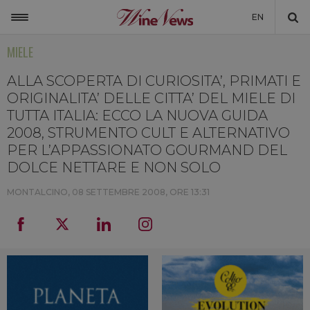
EN
MIELE
ITALIA
MONDO
ALLA SCOPERTA DI CURIOSITA’, PRIMATI E
ORIGINALITA’ DELLE CITTA’ DEL MIELE DI
NON SOLO VINO
TUTTA ITALIA: ECCO LA NUOVA GUIDA
2008, STRUMENTO CULT E ALTERNATIVO
NEWSLETTER
PER L’APPASSIONATO GOURMAND DEL
LA CANTINA DI WINENEWS
DOLCE NETTARE E NON SOLO
DICONO DI NOI
MONTALCINO,
08 SETTEMBRE 2008, ORE 13:31
WINENEWS TV