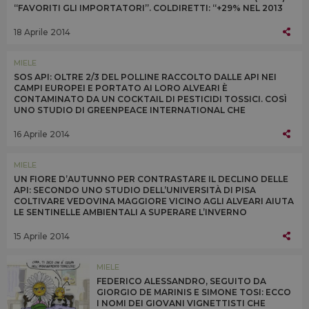
“FAVORITI GLI IMPORTATORI”. COLDIRETTI: “+29% NEL 2013
L’IMPORT DI MIELE CINESE OGM”
18 Aprile 2014
MIELE
SOS API: OLTRE 2/3 DEL POLLINE RACCOLTO DALLE API NEI
CAMPI EUROPEI E PORTATO AI LORO ALVEARI È
CONTAMINATO DA UN COCKTAIL DI PESTICIDI TOSSICI. COSÌ
UNO STUDIO DI GREENPEACE INTERNATIONAL CHE
PROTESTA ALLA BAYER IN GERMANIA: “SMETTILA DI
UCCIDERCI”
16 Aprile 2014
MIELE
UN FIORE D’AUTUNNO PER CONTRASTARE IL DECLINO DELLE
API: SECONDO UNO STUDIO DELL’UNIVERSITÀ DI PISA
COLTIVARE VEDOVINA MAGGIORE VICINO AGLI ALVEARI AIUTA
LE SENTINELLE AMBIENTALI A SUPERARE L’INVERNO
FORNENDO POLLINE E NETTARE QUANDO SONO PIÙ CARENTI
15 Aprile 2014
MIELE
FEDERICO ALESSANDRO, SEGUITO DA
GIORGIO DE MARINIS E SIMONE TOSI: ECCO
I NOMI DEI GIOVANI VIGNETTISTI CHE