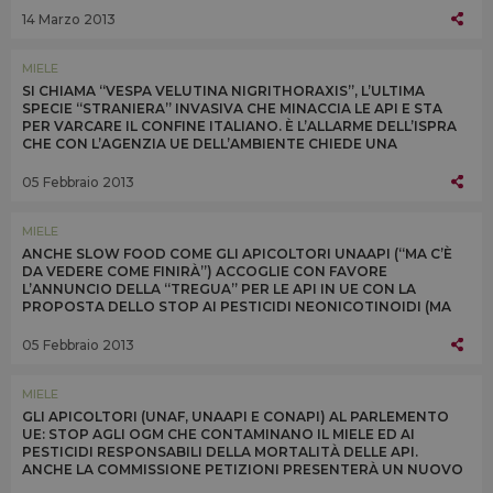
14 Marzo 2013
MIELE
SI CHIAMA “VESPA VELUTINA NIGRITHORAXIS”, L’ULTIMA
SPECIE “STRANIERA” INVASIVA CHE MINACCIA LE API E STA
PER VARCARE IL CONFINE ITALIANO. È L’ALLARME DELL’ISPRA
CHE CON L’AGENZIA UE DELL’AMBIENTE CHIEDE UNA
REGOLAMENTAZIONE PER AFFRONTARE IL PROBLEMA
05 Febbraio 2013
MIELE
ANCHE SLOW FOOD COME GLI APICOLTORI UNAAPI (“MA C’È
DA VEDERE COME FINIRÀ”) ACCOGLIE CON FAVORE
L’ANNUNCIO DELLA “TREGUA” PER LE API IN UE CON LA
PROPOSTA DELLO STOP AI PESTICIDI NEONICOTINOIDI (MA
SOLO PER 3 VARIETÀ) PER 2 ANNI DA LUGLIO 2013
05 Febbraio 2013
MIELE
GLI APICOLTORI (UNAF, UNAAPI E CONAPI) AL PARLEMENTO
UE: STOP AGLI OGM CHE CONTAMINANO IL MIELE ED AI
PESTICIDI RESPONSABILI DELLA MORTALITÀ DELLE API.
ANCHE LA COMMISSIONE PETIZIONI PRESENTERÀ UN NUOVO
STUDIO SUGLI EFFETTI DEI NEONICOTINOIDI