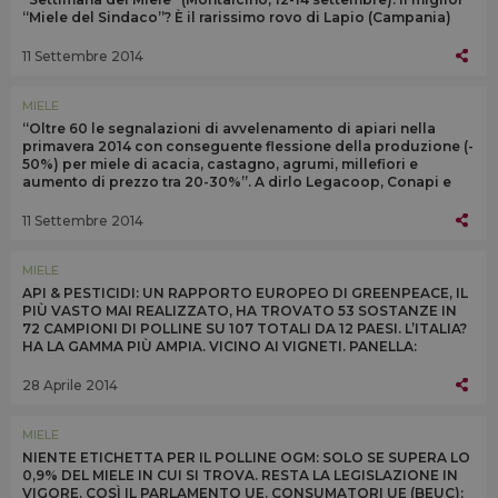
“Miele del Sindaco”? È il rarissimo rovo di Lapio (Campania)
11 Settembre 2014
MIELE
“Oltre 60 le segnalazioni di avvelenamento di apiari nella
primavera 2014 con conseguente flessione della produzione (-
50%) per miele di acacia, castagno, agrumi, millefiori e
aumento di prezzo tra 20-30%”. A dirlo Legacoop, Conapi e
Unaapi
11 Settembre 2014
MIELE
API & PESTICIDI: UN RAPPORTO EUROPEO DI GREENPEACE, IL
PIÙ VASTO MAI REALIZZATO, HA TROVATO 53 SOSTANZE IN
72 CAMPIONI DI POLLINE SU 107 TOTALI DA 12 PAESI. L’ITALIA?
HA LA GAMMA PIÙ AMPIA. VICINO AI VIGNETI. PANELLA:
“MODELLO AGRICOLO DEVE CAMBIARE”
28 Aprile 2014
MIELE
NIENTE ETICHETTA PER IL POLLINE OGM: SOLO SE SUPERA LO
0,9% DEL MIELE IN CUI SI TROVA. RESTA LA LEGISLAZIONE IN
VIGORE. COSÌ IL PARLAMENTO UE. CONSUMATORI UE (BEUC):