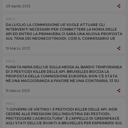
QUESTIONE ALLO SPECIALE COMITATO UE DI APPELLO
29 Aprile 2013
MIELE
DA LUGLIO LA COMMISSIONE UE VUOLE ATTUARE GLI
INTERVENTI NECESSARI PER COMBATTERE LA MORIA DELLE
API ED ENTRO LA PRIMAVERA CI SARÀ UNA NUOVA PROPOSTA
SUL TEMA DEI NEONECOTINOIDI. COSÌ IL COMMISSARIO UE
ALLA SALUTE TONIO BORG OGGI A BRUXELLES
19 Marzo 2013
MIELE
FUMATA NERA DELL’UE SULLA MESSA AL BANDO TEMPORANEA
DI 3 PESTICIDI KILLER DELLE API. BRUXELLES BOCCIA LA
PROPOSTA DELLA COMMISSIONE EUROPEA: NON C’È STATA
NÉ UNA MAGGIORANZA A FAVORE NÉ UNA CONTRARIA. 13 SU
27 I SÌ, TRA CUI QUELLO DELL’ITALIA
15 Marzo 2013
MIELE
“I GOVERNI UE VIETINO I 3 PESTICIDI KILLER DELLE API. NON
CEDERE ALLE PRESSIONI DELL’INDUSTRIA DEI PESTICIDI,
PROTEGGERE L’AGRICOLTURA”. È L’APPELLO DI GREENPEACE
AGLI STATI DELL’UE RIUNITI A BRUXELLES PER ESPRIMERSI SUL
DIVIETO A 3 NEONICOTINOIDI