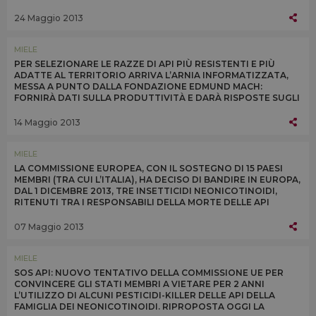
EUROPA. RESTRIZIONE IN VIGORE DALL’1 DICEMBRE 2013
24 Maggio 2013
MIELE
PER SELEZIONARE LE RAZZE DI API PIÙ RESISTENTI E PIÙ
ADATTE AL TERRITORIO ARRIVA L’ARNIA INFORMATIZZATA,
MESSA A PUNTO DALLA FONDAZIONE EDMUND MACH:
FORNIRÀ DATI SULLA PRODUTTIVITÀ E DARÀ RISPOSTE SUGLI
EFFETTI NEGATIVI DEGLI AGROFARMACI
14 Maggio 2013
MIELE
LA COMMISSIONE EUROPEA, CON IL SOSTEGNO DI 15 PAESI
MEMBRI (TRA CUI L’ITALIA), HA DECISO DI BANDIRE IN EUROPA,
DAL 1 DICEMBRE 2013, TRE INSETTICIDI NEONICOTINOIDI,
RITENUTI TRA I RESPONSABILI DELLA MORTE DELLE API
07 Maggio 2013
MIELE
SOS API: NUOVO TENTATIVO DELLA COMMISSIONE UE PER
CONVINCERE GLI STATI MEMBRI A VIETARE PER 2 ANNI
L’UTILIZZO DI ALCUNI PESTICIDI-KILLER DELLE API DELLA
FAMIGLIA DEI NEONICOTINOIDI. RIPROPOSTA OGGI LA