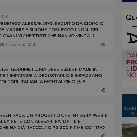
MIELE
FEDERICO ALESSANDRO, SEGUITO DA GIORGIO
DE MARINIS E SIMONE TOSI: ECCO I NOMI DEI
GIOVANI VIGNETTISTI CHE HANNO VINTO IL
CONCORSO “LE API PER UN’AGRICOLTURA
25 Settembre 2013
DUREVOLE” DI UNAAPI, CONAPI E AAPI E
PATROCINATO DA SLOW FOOD ITALIA E GREEN
PEACE
E DEI GOURMET ... MA DEVE ESSERE MADE IN
I PER IMPARARE A DEGUSTARLO E IMPAZZANO
PICOLTORI ITALIANI A MONTALCINO (6-8
 DI TUTTI I TIPI
 GREEN PACE. UN PROGETTO CHE INTEGRA WEB E
LLA RETE CON ALVEARI FAI DA TE E
 CHE HA GIÀ RACCOLTO 70.000 FIRME CONTRO