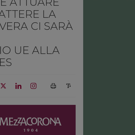
LE ATTUARE
ATTERE LA
VERA CI SARÀ
IO UE ALLA
ES