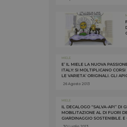
MIELE
E’ IL MIELE LA NUOVA PASSION
ITALY: SI MOLTIPLICANO CORS
LE VARIETA’ ORIGINALI. GLI A
SETTEMBRE) CON DEGUSTAZIONI
26 Agosto 2013
MIELE
IL DECALOGO “SALVA-API” DI
MOBILITAZIONE AL DI FUORI DE
GIARDINAGGIO SOSTENIBILE. E
L’USO DI PESTICIDI DANNOSI
30 Luglio 2013