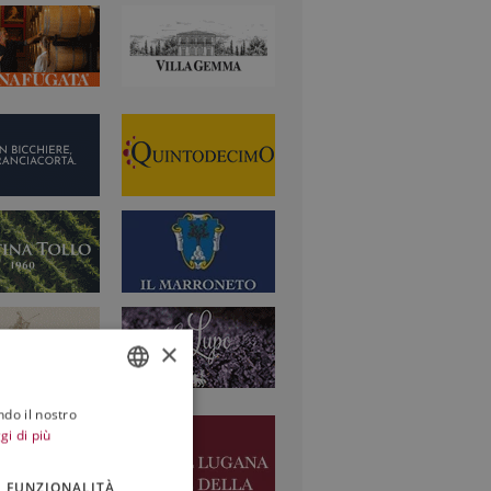
×
ndo il nostro
ITALIAN
gi di più
ENGLISH
FUNZIONALITÀ