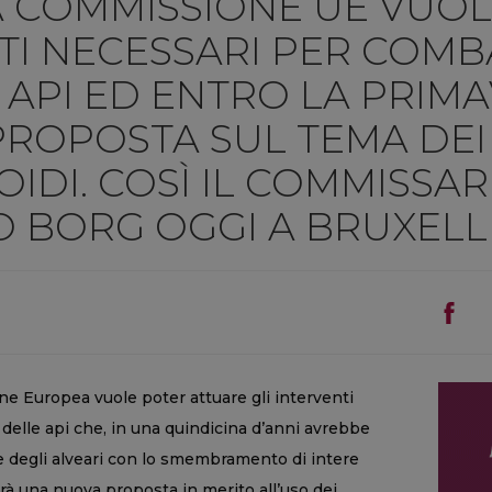
A COMMISSIONE UE VUO
NTI NECESSARI PER COMB
API ED ENTRO LA PRIMA
ROPOSTA SUL TEMA DEI
DI. COSÌ IL COMMISSAR
O BORG OGGI A BRUXELL
ne Europea vuole poter attuare gli interventi
delle api che, in una quindicina d’anni avrebbe
ne degli alveari con lo smembramento di intere
arà una nuova proposta in merito all’uso dei