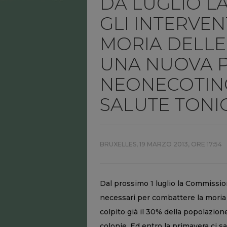
DA LUGLIO L
GLI INTERVE
MORIA DELLE 
UNA NUOVA P
NEONECOTINOI
SALUTE TONI
BRUXELLES,
19 MARZO 2013, ORE 17:54
Dal prossimo 1 luglio la Commissio
necessari per combattere la moria 
colpito già il 30% della popolazio
colonie. Ed entro la primavera ci s