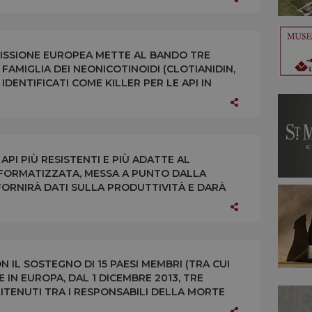
MMISSIONE EUROPEA METTE AL BANDO TRE
FAMIGLIA DEI NEONICOTINOIDI (CLOTIANIDIN,
DENTIFICATI COME KILLER PER LE API IN
RE DALL’1 DICEMBRE 2013
API PIÙ RESISTENTI E PIÙ ADATTE AL
INFORMATIZZATA, MESSA A PUNTO DALLA
ORNIRÀ DATI SULLA PRODUTTIVITÀ E DARÀ
TIVI DEGLI AGROFARMACI
 IL SOSTEGNO DI 15 PAESI MEMBRI (TRA CUI
RE IN EUROPA, DAL 1 DICEMBRE 2013, TRE
 RITENUTI TRA I RESPONSABILI DELLA MORTE