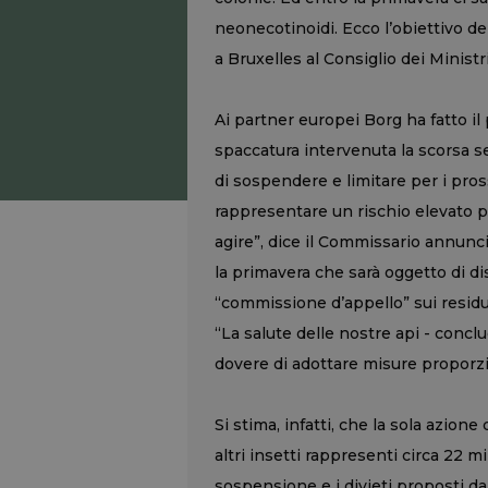
neonecotinoidi. Ecco l’obiettivo d
a Bruxelles al Consiglio dei Ministri
Ai partner europei Borg ha fatto il
spaccatura intervenuta la scorsa se
di sospendere e limitare per i pross
rappresentare un rischio elevato per
agire”, dice il Commissario annun
la primavera che sarà oggetto di di
“commissione d’appello” sui residui
“La salute delle nostre api - conc
dovere di adottare misure proporz
Si stima, infatti, che la sola azione
altri insetti rappresenti circa 22 mi
sospensione e i divieti proposti da