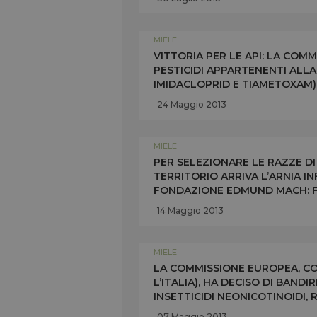
MIELE
VITTORIA PER LE API: LA CO
PESTICIDI APPARTENENTI ALLA 
IMIDACLOPRID E TIAMETOXAM) I
EUROPA. RESTRIZIONE IN VIGO
24 Maggio 2013
MIELE
PER SELEZIONARE LE RAZZE DI 
TERRITORIO ARRIVA L’ARNIA 
FONDAZIONE EDMUND MACH: F
RISPOSTE SUGLI EFFETTI NEGA
14 Maggio 2013
MIELE
LA COMMISSIONE EUROPEA, CON
L’ITALIA), HA DECISO DI BANDI
INSETTICIDI NEONICOTINOIDI,
DELLE API
07 Maggio 2013