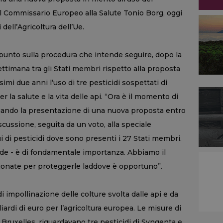
el Commissario Europeo alla Salute Tonio Borg, oggi
 dell’Agricoltura dell’Ue.
 punto sulla procedura che intende seguire, dopo la
ttimana tra gli Stati membri rispetto alla proposta
imi due anni l’uso di tre pesticidi sospettati di
 la salute e la vita delle api. “Ora è il momento di
ciando la presentazione di una nuova proposta entro
scussione, seguita da un voto, alla speciale
 di pesticidi dove sono presenti i 27 Stati membri.
lude - è di fondamentale importanza. Abbiamo il
ionate per proteggerle laddove è opportuno”.
 di impollinazione delle colture svolta dalle api e da
liardi di euro per l’agricoltura europea. Le misure di
 Bruxelles, riguardavano tre pesticidi di Syngenta e