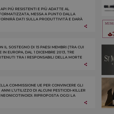
API PIÙ RESISTENTI E PIÙ ADATTE AL
INFORMATIZZATA, MESSA A PUNTO DALLA
ORNIRÀ DATI SULLA PRODUTTIVITÀ E DARÀ
TIVI DEGLI AGROFARMACI
 IL SOSTEGNO DI 15 PAESI MEMBRI (TRA CUI
RE IN EUROPA, DAL 1 DICEMBRE 2013, TRE
 RITENUTI TRA I RESPONSABILI DELLA MORTE
ELLA COMMISSIONE UE PER CONVINCERE GLI
 ANNI L’UTILIZZO DI ALCUNI PESTICIDI-KILLER
I NEONICOTINOIDI. RIPROPOSTA OGGI LA
MITATO UE DI APPELLO