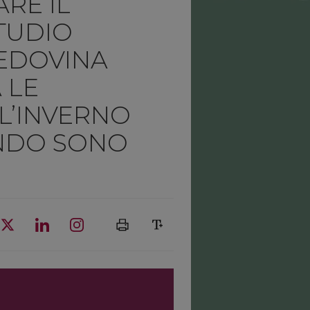
RE IL
TUDIO
VEDOVINA
 LE
L’INVERNO
NDO SONO