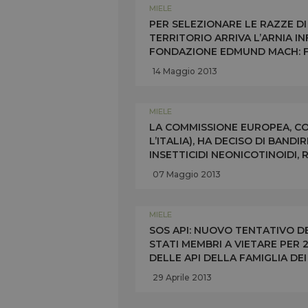
MIELE
PER SELEZIONARE LE RAZZE DI 
TERRITORIO ARRIVA L’ARNIA 
FONDAZIONE EDMUND MACH: F
RISPOSTE SUGLI EFFETTI NEGA
14 Maggio 2013
MIELE
LA COMMISSIONE EUROPEA, CON
L’ITALIA), HA DECISO DI BANDI
INSETTICIDI NEONICOTINOIDI,
DELLE API
07 Maggio 2013
MIELE
SOS API: NUOVO TENTATIVO D
STATI MEMBRI A VIETARE PER 2
DELLE API DELLA FAMIGLIA DE
QUESTIONE ALLO SPECIALE CO
29 Aprile 2013