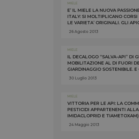
MIELE
E’ IL MIELE LA NUOVA PASSION
ITALY: SI MOLTIPLICANO CORS
LE VARIETA’ ORIGINALI. GLI A
SETTEMBRE) CON DEGUSTAZIONI
26 Agosto 2013
MIELE
IL DECALOGO “SALVA-API” DI
MOBILITAZIONE AL DI FUORI DE
GIARDINAGGIO SOSTENIBILE. E
L’USO DI PESTICIDI DANNOSI
30 Luglio 2013
MIELE
VITTORIA PER LE API: LA CO
PESTICIDI APPARTENENTI ALLA 
IMIDACLOPRID E TIAMETOXAM) I
EUROPA. RESTRIZIONE IN VIGO
24 Maggio 2013