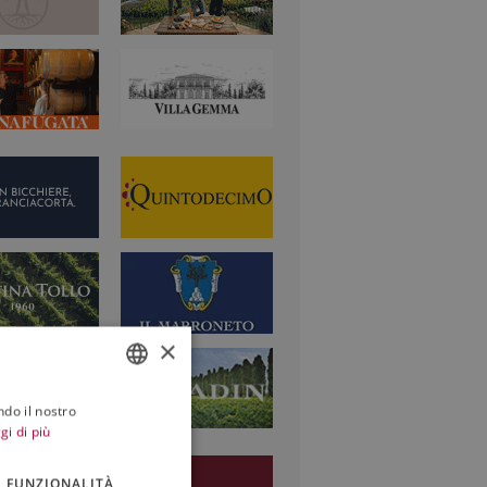
×
ndo il nostro
ITALIAN
gi di più
ENGLISH
FUNZIONALITÀ