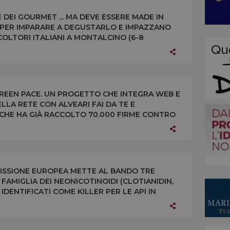
PEACE
E DEI GOURMET ... MA DEVE ESSERE MADE IN
I PER IMPARARE A DEGUSTARLO E IMPAZZANO
PICOLTORI ITALIANI A MONTALCINO (6-8
 DI TUTTI I TIPI
 GREEN PACE. UN PROGETTO CHE INTEGRA WEB E
LLA RETE CON ALVEARI FAI DA TE E
 CHE HA GIÀ RACCOLTO 70.000 FIRME CONTRO
MMISSIONE EUROPEA METTE AL BANDO TRE
FAMIGLIA DEI NEONICOTINOIDI (CLOTIANIDIN,
DENTIFICATI COME KILLER PER LE API IN
RE DALL’1 DICEMBRE 2013