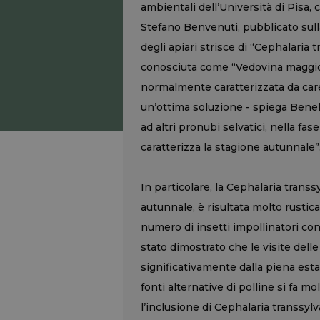
ambientali dell’Università di Pisa,
Stefano Benvenuti, pubblicato sulla
degli apiari strisce di “Cephalaria
conosciuta come “Vedovina maggior
normalmente caratterizzata da care
un’ottima soluzione - spiega Benell
ad altri pronubi selvatici, nella fa
caratterizza la stagione autunnale”
In particolare, la Cephalaria transsy
autunnale, è risultata molto rustic
numero di insetti impollinatori con
stato dimostrato che le visite dell
significativamente dalla piena esta
fonti alternative di polline si fa m
l’inclusione di Cephalaria transsylv