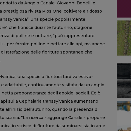
 condotto da Angelo Canale, Giovanni Benelli e
 prestigiosa rivista Plos One, coltivare a ridosso
 transsylvanica”, una specie popolarmente
e” che fiorisce durante l’autunno, stagione
nza di polline e nettare, “può rappresentare
i - per fornire polline e nettare alle api, ma anche
se di rarefazione delle fioriture spontanee che
.
lvanica, una specie a fioritura tardiva estivo-
a e adattabile, continuamente visitata da un ampio
 netta preponderanza degli apoidei sociali. Ed è
e api sulla Cephalaria transsylvanica aumentano
te all’inizio dell’autunno, quando la presenza di
olto scarsa. “La ricerca - aggiunge Canale - propone
anica in strisce di fioriture da seminarsi sia in aree