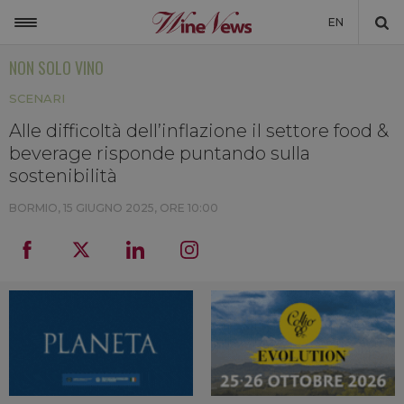
EN
NON SOLO VINO
ITALIA
SCENARI
MONDO
Alle difficoltà dell’inflazione il settore food &
NON SOLO VINO
beverage risponde puntando sulla
NEWSLETTER
sostenibilità
LA CANTINA DI WINENEWS
BORMIO,
15 GIUGNO 2025, ORE 10:00
DICONO DI NOI
WINENEWS TV