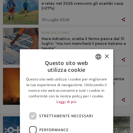
e relax: nel 2026 crescono gli scambi casa
(+27%)
30 Luglio 2026
NON SOLO VINO
Mare Adriatico, scatta il fermo pesca dal 31
luglio: “ma non mancherà il pesce italiano a
tavola”
×
30 Luglio 2026
Questo sito web
utilizza cookie
ITALIAN
NON SOLO VINO
Questo sito web utilizza i cookie per migliorare
Slow Food Italia, “gli incendi conseguenza
ENGLISH
dell’abbandono delle aree interne del
la tua esperienza di navigazione. Utilizzando il
nostro Paese”
nostro sito web acconsenti a tutti i cookie in
conformità con la nostra policy per i cookie.
29 Luglio 2026
Leggi di più
STRETTAMENTE NECESSARI
PERFORMANCE