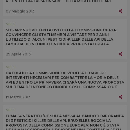
RITENUTI TRA I RESPONSABILI DELLA MORTE DELLE API
07 Maggio 2013
MIELE
SOS API: NUOVO TENTATIVO DELLA COMMISSIONE UE PER
CONVINCERE GLI STATI MEMBRI A VIETARE PER 2 ANNI
L’UTILIZZO DI ALCUNI PESTICIDI-KILLER DELLE API DELLA
FAMIGLIA DEI NEONICOTINOIDI. RIPROPOSTA OGGI LA
QUESTIONE ALLO SPECIALE COMITATO UE DI APPELLO
29 Aprile 2013
MIELE
DA LUGLIO LA COMMISSIONE UE VUOLE ATTUARE GLI
INTERVENTI NECESSARI PER COMBATTERE LA MORIA DELLE
API ED ENTRO LA PRIMAVERA CI SARÀ UNA NUOVA PROPOSTA
SUL TEMA DEI NEONECOTINOIDI. COSÌ IL COMMISSARIO UE
ALLA SALUTE TONIO BORG OGGI A BRUXELLES
19 Marzo 2013
MIELE
FUMATA NERA DELL’UE SULLA MESSA AL BANDO TEMPORANEA
DI 3 PESTICIDI KILLER DELLE API. BRUXELLES BOCCIA LA
PROPOSTA DELLA COMMISSIONE EUROPEA: NON C’È STATA
NÉ UNA MAGGIORANZA A FAVORE NÉ UNA CONTRARIA. 13 SU