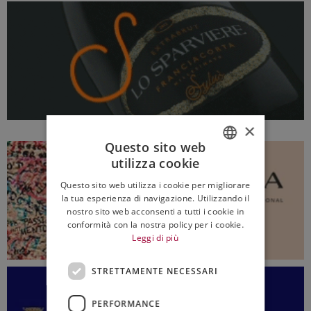
×
Questo sito web
utilizza cookie
ITALIAN
Questo sito web utilizza i cookie per migliorare
ENGLISH
la tua esperienza di navigazione. Utilizzando il
nostro sito web acconsenti a tutti i cookie in
conformità con la nostra policy per i cookie.
Leggi di più
STRETTAMENTE NECESSARI
PERFORMANCE