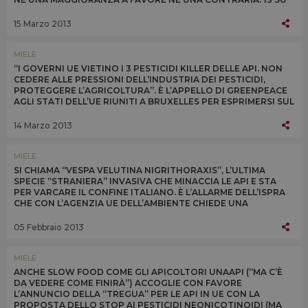
27 I SÌ, TRA CUI QUELLO DELL’ITALIA
15 Marzo 2013
MIELE
“I GOVERNI UE VIETINO I 3 PESTICIDI KILLER DELLE API. NON
CEDERE ALLE PRESSIONI DELL’INDUSTRIA DEI PESTICIDI,
PROTEGGERE L’AGRICOLTURA”. È L’APPELLO DI GREENPEACE
AGLI STATI DELL’UE RIUNITI A BRUXELLES PER ESPRIMERSI SUL
DIVIETO A 3 NEONICOTINOIDI
14 Marzo 2013
MIELE
SI CHIAMA “VESPA VELUTINA NIGRITHORAXIS”, L’ULTIMA
SPECIE “STRANIERA” INVASIVA CHE MINACCIA LE API E STA
PER VARCARE IL CONFINE ITALIANO. È L’ALLARME DELL’ISPRA
CHE CON L’AGENZIA UE DELL’AMBIENTE CHIEDE UNA
REGOLAMENTAZIONE PER AFFRONTARE IL PROBLEMA
05 Febbraio 2013
MIELE
ANCHE SLOW FOOD COME GLI APICOLTORI UNAAPI (“MA C’È
DA VEDERE COME FINIRÀ”) ACCOGLIE CON FAVORE
L’ANNUNCIO DELLA “TREGUA” PER LE API IN UE CON LA
PROPOSTA DELLO STOP AI PESTICIDI NEONICOTINOIDI (MA