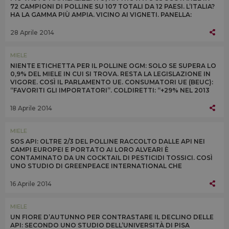
72 CAMPIONI DI POLLINE SU 107 TOTALI DA 12 PAESI. L’ITALIA?
HA LA GAMMA PIÙ AMPIA. VICINO AI VIGNETI. PANELLA:
“MODELLO AGRICOLO DEVE CAMBIARE”
28 Aprile 2014
MIELE
NIENTE ETICHETTA PER IL POLLINE OGM: SOLO SE SUPERA LO
0,9% DEL MIELE IN CUI SI TROVA. RESTA LA LEGISLAZIONE IN
VIGORE. COSÌ IL PARLAMENTO UE. CONSUMATORI UE (BEUC):
“FAVORITI GLI IMPORTATORI”. COLDIRETTI: “+29% NEL 2013
L’IMPORT DI MIELE CINESE OGM”
18 Aprile 2014
MIELE
SOS API: OLTRE 2/3 DEL POLLINE RACCOLTO DALLE API NEI
CAMPI EUROPEI E PORTATO AI LORO ALVEARI È
CONTAMINATO DA UN COCKTAIL DI PESTICIDI TOSSICI. COSÌ
UNO STUDIO DI GREENPEACE INTERNATIONAL CHE
PROTESTA ALLA BAYER IN GERMANIA: “SMETTILA DI
UCCIDERCI”
16 Aprile 2014
MIELE
UN FIORE D’AUTUNNO PER CONTRASTARE IL DECLINO DELLE
API: SECONDO UNO STUDIO DELL’UNIVERSITÀ DI PISA