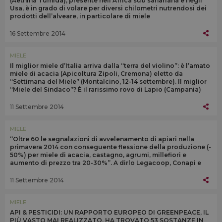
(Aethina Tumida), presente nell’Africa sub sahariana e negli
Usa, è in grado di volare per diversi chilometri nutrendosi dei
prodotti dell’alveare, in particolare di miele
16 Settembre 2014
MIELE
Il miglior miele d’Italia arriva dalla “terra del violino”: è l’amato
miele di acacia (Apicoltura Zipoli, Cremona) eletto da
“Settimana del Miele” (Montalcino, 12-14 settembre). Il miglior
“Miele del Sindaco”? È il rarissimo rovo di Lapio (Campania)
11 Settembre 2014
MIELE
“Oltre 60 le segnalazioni di avvelenamento di apiari nella
primavera 2014 con conseguente flessione della produzione (-
50%) per miele di acacia, castagno, agrumi, millefiori e
aumento di prezzo tra 20-30%”. A dirlo Legacoop, Conapi e
Unaapi
11 Settembre 2014
MIELE
API & PESTICIDI: UN RAPPORTO EUROPEO DI GREENPEACE, IL
PIÙ VASTO MAI REALIZZATO, HA TROVATO 53 SOSTANZE IN