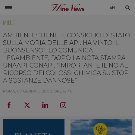
EN
MIELE
ITALIA
MONDO
AMBIENTE: “BENE IL CONSIGLIO DI STATO
SULLA MORIA DELLE API. HA VINTO IL
NON SOLO VINO
BUONSENSO”. LO COMUNICA
LEGAMBIENTE, DOPO LA NOTA STAMPA
NEWSLETTER
UNAAPI-CONAPI. “IMPORTANTE IL NO AL
LA CANTINA DI WINENEWS
RICORSO DEI COLOSSI CHIMICA SU STOP
A SOSTANZE DANNOSE”
DICONO DI NOI
ROMA,
07 GENNAIO 2009, ORE 12:40
WINENEWS TV