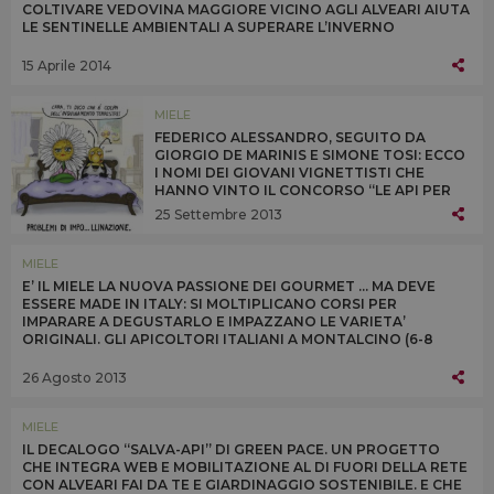
COLTIVARE VEDOVINA MAGGIORE VICINO AGLI ALVEARI AIUTA
LE SENTINELLE AMBIENTALI A SUPERARE L’INVERNO
FORNENDO POLLINE E NETTARE QUANDO SONO PIÙ CARENTI
15 Aprile 2014
MIELE
FEDERICO ALESSANDRO, SEGUITO DA
GIORGIO DE MARINIS E SIMONE TOSI: ECCO
I NOMI DEI GIOVANI VIGNETTISTI CHE
HANNO VINTO IL CONCORSO “LE API PER
UN’AGRICOLTURA DUREVOLE” DI UNAAPI,
25 Settembre 2013
CONAPI E AAPI E PATROCINATO DA SLOW
FOOD ITALIA E GREEN PEACE
MIELE
E’ IL MIELE LA NUOVA PASSIONE DEI GOURMET ... MA DEVE
ESSERE MADE IN ITALY: SI MOLTIPLICANO CORSI PER
IMPARARE A DEGUSTARLO E IMPAZZANO LE VARIETA’
ORIGINALI. GLI APICOLTORI ITALIANI A MONTALCINO (6-8
SETTEMBRE) CON DEGUSTAZIONI DI TUTTI I TIPI
26 Agosto 2013
MIELE
IL DECALOGO “SALVA-API” DI GREEN PACE. UN PROGETTO
CHE INTEGRA WEB E MOBILITAZIONE AL DI FUORI DELLA RETE
CON ALVEARI FAI DA TE E GIARDINAGGIO SOSTENIBILE. E CHE