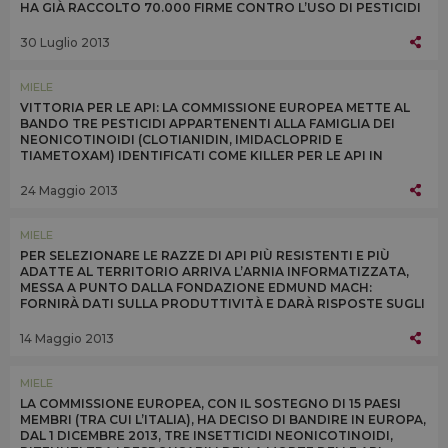
HA GIÀ RACCOLTO 70.000 FIRME CONTRO L’USO DI PESTICIDI
DANNOSI
30 Luglio 2013
MIELE
VITTORIA PER LE API: LA COMMISSIONE EUROPEA METTE AL
BANDO TRE PESTICIDI APPARTENENTI ALLA FAMIGLIA DEI
NEONICOTINOIDI (CLOTIANIDIN, IMIDACLOPRID E
TIAMETOXAM) IDENTIFICATI COME KILLER PER LE API IN
EUROPA. RESTRIZIONE IN VIGORE DALL’1 DICEMBRE 2013
24 Maggio 2013
MIELE
PER SELEZIONARE LE RAZZE DI API PIÙ RESISTENTI E PIÙ
ADATTE AL TERRITORIO ARRIVA L’ARNIA INFORMATIZZATA,
MESSA A PUNTO DALLA FONDAZIONE EDMUND MACH:
FORNIRÀ DATI SULLA PRODUTTIVITÀ E DARÀ RISPOSTE SUGLI
EFFETTI NEGATIVI DEGLI AGROFARMACI
14 Maggio 2013
MIELE
LA COMMISSIONE EUROPEA, CON IL SOSTEGNO DI 15 PAESI
MEMBRI (TRA CUI L’ITALIA), HA DECISO DI BANDIRE IN EUROPA,
DAL 1 DICEMBRE 2013, TRE INSETTICIDI NEONICOTINOIDI,