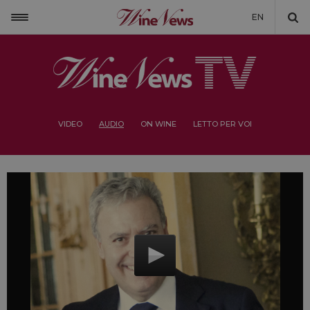
EN
VIDEO
AUDIO
ON WINE
LETTO PER VOI