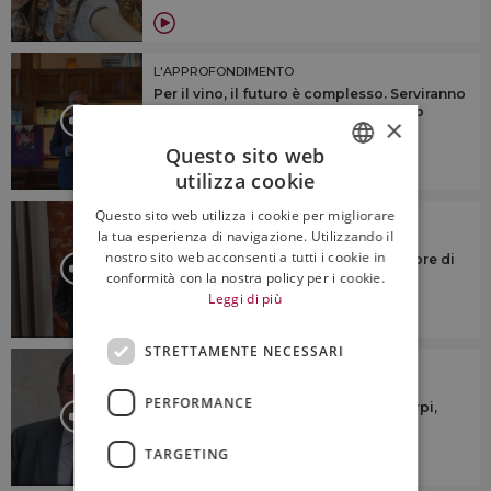
L'APPROFONDIMENTO
Per il vino, il futuro è complesso. Serviranno
identità territoriale e “anima”, citando
×
Veronelli
Questo sito web
utilizza cookie
ITALIAN
Questo sito web utilizza i cookie per migliorare
L'APPROFONDIMENTO
ENGLISH
la tua esperienza di navigazione. Utilizzando il
“Dovremmo cercare di riunire le
nostro sito web acconsenti a tutti i cookie in
denominazioni sotto un numero minore di
consorzi di tutela”
conformità con la nostra policy per i cookie.
Leggi di più
STRETTAMENTE NECESSARI
L'APPROFONDIMENTO
“Ridurre la produzione? No a
PERFORMANCE
generalizzazioni su taglio rese o estirpi,
ogni territorio è diverso”
TARGETING