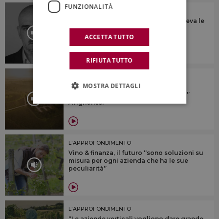
FUNZIONALITÀ
L'APPROFONDIMENTO
“Ascoltava tutti, parlava a tutti, e vedeva le
cose proiettate nel futuro, prima di
realizzarle”
ACCETTA TUTTO
RIFIUTA TUTTO
L'APPROFONDIMENTO
MOSTRA DETTAGLI
Il valore di essere B-Corp e delle
certificazioni di sostenibilità: il “caso”
Avignonesi
L'APPROFONDIMENTO
Vino & finanza, il futuro “sono soluzioni su
misura per ogni azienda che ha le sue
peculiarità”
L'APPROFONDIMENTO
“Le aziende verticali vogliono dare grande