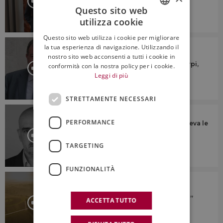
consorzi di tutela”
Questo sito web
utilizza cookie
ITALIAN
Questo sito web utilizza i cookie per migliorare
ENGLISH
L'APPROFONDIMENTO
la tua esperienza di navigazione. Utilizzando il
nostro sito web acconsenti a tutti i cookie in
“Ridurre la produzione? No a
generalizzazioni su taglio rese o estirpi,
conformità con la nostra policy per i cookie.
ogni territorio è diverso”
Leggi di più
STRETTAMENTE NECESSARI
L'APPROFONDIMENTO
PERFORMANCE
“Ascoltava tutti, parlava a tutti, e vedeva le
cose proiettate nel futuro, prima di
realizzarle”
TARGETING
FUNZIONALITÀ
L'APPROFONDIMENTO
Il valore di essere B-Corp e delle
certificazioni di sostenibilità: il “caso”
ACCETTA TUTTO
Avignonesi