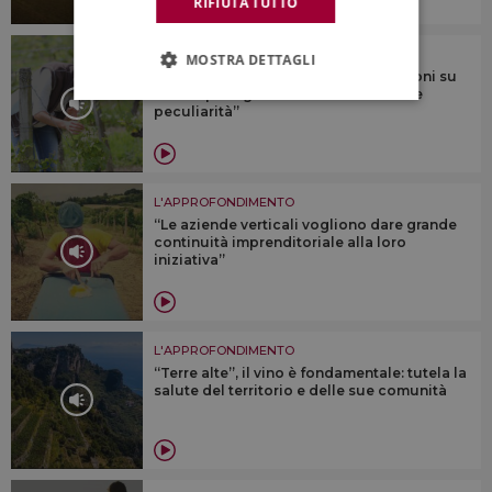
RIFIUTA TUTTO
L'APPROFONDIMENTO
MOSTRA DETTAGLI
Vino & finanza, il futuro “sono soluzioni su
misura per ogni azienda che ha le sue
peculiarità”
L'APPROFONDIMENTO
“Le aziende verticali vogliono dare grande
continuità imprenditoriale alla loro
iniziativa”
L'APPROFONDIMENTO
“Terre alte”, il vino è fondamentale: tutela la
salute del territorio e delle sue comunità