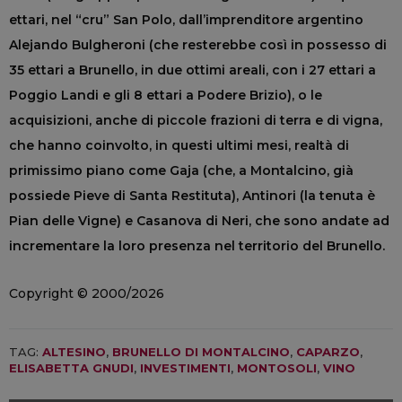
ettari, nel “cru” San Polo, dall’imprenditore argentino
Alejando Bulgheroni (che resterebbe così in possesso di
35 ettari a Brunello, in due ottimi areali, con i 27 ettari a
Poggio Landi e gli 8 ettari a Podere Brizio), o le
acquisizioni, anche di piccole frazioni di terra e di vigna,
che hanno coinvolto, in questi ultimi mesi, realtà di
primissimo piano come Gaja (che, a Montalcino, già
possiede Pieve di Santa Restituta), Antinori (la tenuta è
Pian delle Vigne) e Casanova di Neri, che sono andate ad
incrementare la loro presenza nel territorio del Brunello.
Copyright © 2000/2026
TAG:
ALTESINO
,
BRUNELLO DI MONTALCINO
,
CAPARZO
,
ELISABETTA GNUDI
,
INVESTIMENTI
,
MONTOSOLI
,
VINO