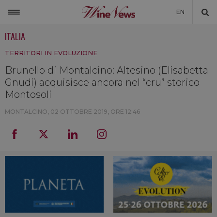
EN
ITALIA
ITALIA
TERRITORI IN EVOLUZIONE
MONDO
Brunello di Montalcino: Altesino (Elisabetta
NON SOLO VINO
Gnudi) acquisisce ancora nel “cru” storico
NEWSLETTER
Montosoli
LA CANTINA DI WINENEWS
MONTALCINO,
02 OTTOBRE 2019, ORE 12:46
DICONO DI NOI
WINENEWS TV