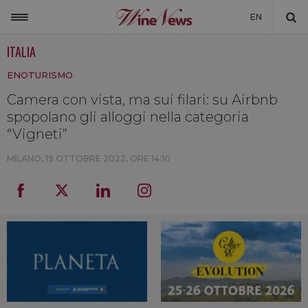
EN
ITALIA
ITALIA
ENOTURISMO
MONDO
Camera con vista, ma sui filari: su Airbnb
NON SOLO VINO
spopolano gli alloggi nella categoria
NEWSLETTER
“Vigneti”
LA CANTINA DI WINENEWS
MILANO,
19 OTTOBRE 2022, ORE 14:10
DICONO DI NOI
WINENEWS TV