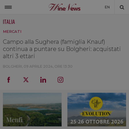
EN
ITALIA
ITALIA
MERCATI
MONDO
Campo alla Sughera (famiglia Knauf)
NON SOLO VINO
continua a puntare su Bolgheri: acquistati
NEWSLETTER
altri 3 ettari
LA CANTINA DI WINENEWS
BOLGHERI,
09 APRILE 2024, ORE 13:30
DICONO DI NOI
WINENEWS TV