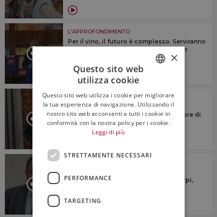
L'APPROFONDIMENTO
Per il vino, il futuro è complesso. Serviranno
identità territoriale e “anima”, citando
×
Veronelli
Questo sito web
utilizza cookie
ITALIAN
Questo sito web utilizza i cookie per migliorare
L'APPROFONDIMENTO
ENGLISH
la tua esperienza di navigazione. Utilizzando il
“Dovremmo cercare di riunire le
nostro sito web acconsenti a tutti i cookie in
denominazioni sotto un numero minore di
consorzi di tutela”
conformità con la nostra policy per i cookie.
Leggi di più
STRETTAMENTE NECESSARI
L'APPROFONDIMENTO
“Ridurre la produzione? No a
PERFORMANCE
generalizzazioni su taglio rese o estirpi,
ogni territorio è diverso”
TARGETING