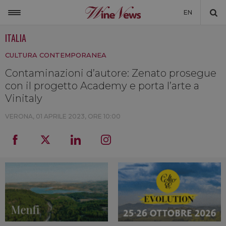
EN
ITALIA
ITALIA
CULTURA CONTEMPORANEA
MONDO
Contaminazioni d’autore: Zenato prosegue
NON SOLO VINO
con il progetto Academy e porta l’arte a
NEWSLETTER
Vinitaly
LA CANTINA DI WINENEWS
VERONA,
01 APRILE 2023, ORE 10:00
DICONO DI NOI
WINENEWS TV