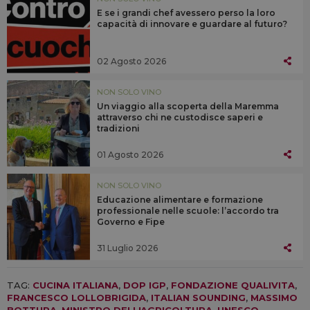
E se i grandi chef avessero perso la loro
capacità di innovare e guardare al futuro?
02 Agosto 2026
NON SOLO VINO
Un viaggio alla scoperta della Maremma
attraverso chi ne custodisce saperi e
tradizioni
01 Agosto 2026
NON SOLO VINO
Educazione alimentare e formazione
professionale nelle scuole: l’accordo tra
Governo e Fipe
31 Luglio 2026
TAG:
CUCINA ITALIANA
,
DOP IGP
,
FONDAZIONE QUALIVITA
,
FRANCESCO LOLLOBRIGIDA
,
ITALIAN SOUNDING
,
MASSIMO
BOTTURA
,
MINISTRO DELL'AGRICOLTURA
,
UNESCO