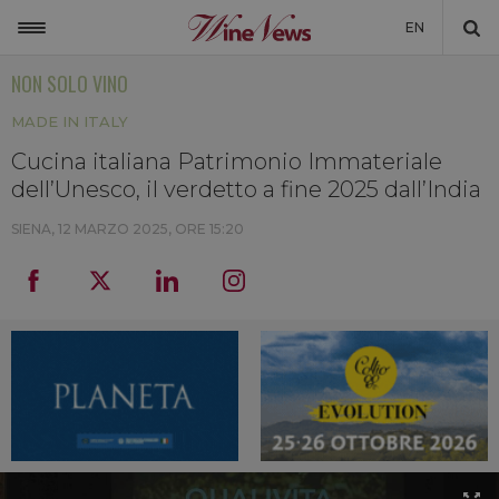
EN
NON SOLO VINO
ITALIA
MADE IN ITALY
MONDO
Cucina italiana Patrimonio Immateriale
NON SOLO VINO
dell’Unesco, il verdetto a fine 2025 dall’India
NEWSLETTER
SIENA,
12 MARZO 2025, ORE 15:20
LA CANTINA DI WINENEWS
DICONO DI NOI
WINENEWS TV