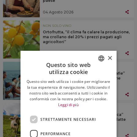
paese
04 Agosto 2026
NON SOLO VINO
Ortofrutta, “il clima fa calare la produzione,
ma crollano del 20% i prezzi pagati agli
agricoltori”
04 Agosto 2026
×
Questo sito web
NON SOLO VINO
utilizza cookie
L’estate 2026 a tavola tra le “scenografie”
ITALIAN
del Freakfood e i grandi classici, anche
Questo sito web utilizza i cookie per migliorare
nostalgici
ENGLISH
la tua esperienza di navigazione. Utilizzando il
nostro sito web acconsenti a tutti i cookie in
04 Agosto 2026
conformità con la nostra policy per i cookie.
Leggi di più
NON SOLO VINO
Confcooperative: il gran caldo “soffoca”
STRETTAMENTE NECESSARI
anche gli allevamenti, produzione di latte
ridotta del 10%
PERFORMANCE
04 Agosto 2026