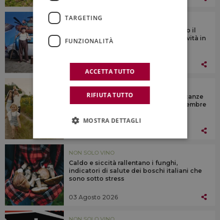
TARGETING
NON SOLO VINO
Vacanze ad agosto, 10 miliardi di euro il
giro di affari per ristorazione e ricettività in
FUNZIONALITÀ
Italia
04 Agosto 2026
ACCETTA TUTTO
NON SOLO VINO
RIFIUTA TUTTO
Agosto spinge gli agriturismi e le vacanze
in campagna: estate da record e settembre
già in crescita
MOSTRA DETTAGLI
03 Agosto 2026
NON SOLO VINO
Caldo e siccità rallentano i funghi,
indicatori di salute dei boschi italiani che
sono sotto stress
03 Agosto 2026
NON SOLO VINO