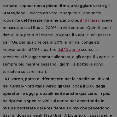
tornato, seppur non a pieno ritmo, a viaggiare vesto gli
States,
dopo il blocco arrivato in seguito all’annuncio
roboante del Presidente americano che,
il 13 marzo
, aveva
minacciato dazi fino al 200% su vini europei. Quindi, con i
dazi al 10% per tutti entrati in vigore il 5 aprile, poi passati
per l’Ue, per qualche ora, al 20%, e, infine, congelati
nuovamente al 10% a partire
dal 10 aprile
scorso, la
tensione si è leggermente allentata, e già dopo il 5 aprile, e
sempre più mentre passano i giorni, le bottiglie sono
tornate a solcare i mari.
“A Livorno, porto di riferimento per le spedizioni di vini
del Centro-Nord Italia verso gli Usa, circa il 50% degli
operatori, e oggi probabilmente anche qualcuno in più,
ha ripreso a spedire vini sui container accettando le
misure decretate dal Presidente Trump che prevedono
dazi in dogana negli Stati Uniti. A Livorno gli spazi per le