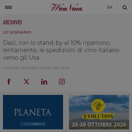
EN
ARCHIVIO
ITALIA
LO SCENARIO
MONDO
Dazi, con lo stand-by al 10% ripartono,
NON SOLO VINO
lentamente, le spedizioni di vino italiano
NEWSLETTER
verso gli Usa
LA CANTINA DI WINENEWS
LIVORNO,
15 APRILE 2025, ORE 15:00
DICONO DI NOI
WINENEWS TV