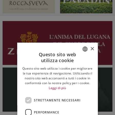
×
Questo sito web
utilizza cookie
ITALIAN
Questo sito web utilizza i cookie per migliorare
ENGLISH
la tua esperienza di navigazione. Utilizzando il
nostro sito web acconsenti a tutti i cookie in
conformità con la nostra policy per i cookie.
Leggi di più
STRETTAMENTE NECESSARI
PERFORMANCE