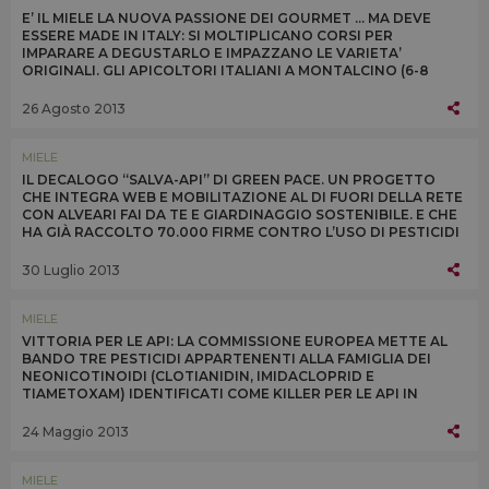
E’ IL MIELE LA NUOVA PASSIONE DEI GOURMET ... MA DEVE
ESSERE MADE IN ITALY: SI MOLTIPLICANO CORSI PER
IMPARARE A DEGUSTARLO E IMPAZZANO LE VARIETA’
ORIGINALI. GLI APICOLTORI ITALIANI A MONTALCINO (6-8
SETTEMBRE) CON DEGUSTAZIONI DI TUTTI I TIPI
26 Agosto 2013
MIELE
IL DECALOGO “SALVA-API” DI GREEN PACE. UN PROGETTO
CHE INTEGRA WEB E MOBILITAZIONE AL DI FUORI DELLA RETE
CON ALVEARI FAI DA TE E GIARDINAGGIO SOSTENIBILE. E CHE
HA GIÀ RACCOLTO 70.000 FIRME CONTRO L’USO DI PESTICIDI
DANNOSI
30 Luglio 2013
MIELE
VITTORIA PER LE API: LA COMMISSIONE EUROPEA METTE AL
BANDO TRE PESTICIDI APPARTENENTI ALLA FAMIGLIA DEI
NEONICOTINOIDI (CLOTIANIDIN, IMIDACLOPRID E
TIAMETOXAM) IDENTIFICATI COME KILLER PER LE API IN
EUROPA. RESTRIZIONE IN VIGORE DALL’1 DICEMBRE 2013
24 Maggio 2013
MIELE