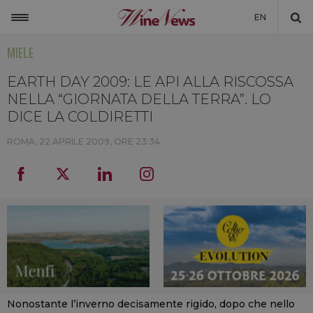
EN
MIELE
ITALIA
MONDO
EARTH DAY 2009: LE API ALLA RISCOSSA
NELLA “GIORNATA DELLA TERRA”. LO
NON SOLO VINO
DICE LA COLDIRETTI
NEWSLETTER
ROMA,
22 APRILE 2009, ORE 23:34
LA CANTINA DI WINENEWS
DICONO DI NOI
WINENEWS TV
Nonostante l’inverno decisamente rigido, dopo che nello