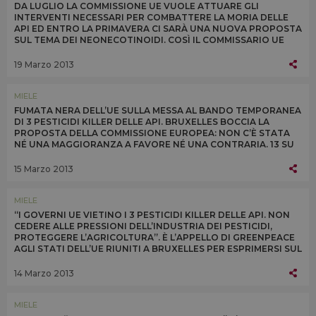
DA LUGLIO LA COMMISSIONE UE VUOLE ATTUARE GLI
INTERVENTI NECESSARI PER COMBATTERE LA MORIA DELLE
API ED ENTRO LA PRIMAVERA CI SARÀ UNA NUOVA PROPOSTA
SUL TEMA DEI NEONECOTINOIDI. COSÌ IL COMMISSARIO UE
ALLA SALUTE TONIO BORG OGGI A BRUXELLES
19 Marzo 2013
MIELE
FUMATA NERA DELL’UE SULLA MESSA AL BANDO TEMPORANEA
DI 3 PESTICIDI KILLER DELLE API. BRUXELLES BOCCIA LA
PROPOSTA DELLA COMMISSIONE EUROPEA: NON C’È STATA
NÉ UNA MAGGIORANZA A FAVORE NÉ UNA CONTRARIA. 13 SU
27 I SÌ, TRA CUI QUELLO DELL’ITALIA
15 Marzo 2013
MIELE
“I GOVERNI UE VIETINO I 3 PESTICIDI KILLER DELLE API. NON
CEDERE ALLE PRESSIONI DELL’INDUSTRIA DEI PESTICIDI,
PROTEGGERE L’AGRICOLTURA”. È L’APPELLO DI GREENPEACE
AGLI STATI DELL’UE RIUNITI A BRUXELLES PER ESPRIMERSI SUL
DIVIETO A 3 NEONICOTINOIDI
14 Marzo 2013
MIELE