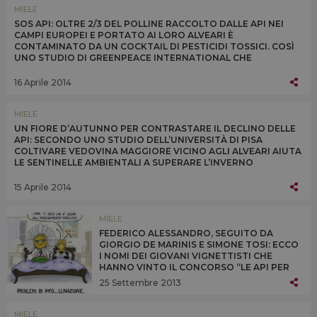
MIELE
SOS API: OLTRE 2/3 DEL POLLINE RACCOLTO DALLE API NEI
CAMPI EUROPEI E PORTATO AI LORO ALVEARI È
CONTAMINATO DA UN COCKTAIL DI PESTICIDI TOSSICI. COSÌ
UNO STUDIO DI GREENPEACE INTERNATIONAL CHE
PROTESTA ALLA BAYER IN GERMANIA: “SMETTILA DI
UCCIDERCI”
16 Aprile 2014
MIELE
UN FIORE D’AUTUNNO PER CONTRASTARE IL DECLINO DELLE
API: SECONDO UNO STUDIO DELL’UNIVERSITÀ DI PISA
COLTIVARE VEDOVINA MAGGIORE VICINO AGLI ALVEARI AIUTA
LE SENTINELLE AMBIENTALI A SUPERARE L’INVERNO
FORNENDO POLLINE E NETTARE QUANDO SONO PIÙ CARENTI
15 Aprile 2014
MIELE
FEDERICO ALESSANDRO, SEGUITO DA
GIORGIO DE MARINIS E SIMONE TOSI: ECCO
I NOMI DEI GIOVANI VIGNETTISTI CHE
HANNO VINTO IL CONCORSO “LE API PER
UN’AGRICOLTURA DUREVOLE” DI UNAAPI,
25 Settembre 2013
CONAPI E AAPI E PATROCINATO DA SLOW
FOOD ITALIA E GREEN PEACE
MIELE