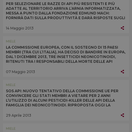
PER SELEZIONARE LE RAZZE DI API PIÙ RESISTENTI E PIÙ
ADATTE AL TERRITORIO ARRIVA L’ARNIA INFORMATIZZATA,
MESSA A PUNTO DALLA FONDAZIONE EDMUND MACH:
FORNIRÀ DATI SULLA PRODUTTIVITÀ E DARÀ RISPOSTE SUGLI
EFFETTI NEGATIVI DEGLI AGROFARMACI
14 Maggio 2013
MIELE
LA COMMISSIONE EUROPEA, CON IL SOSTEGNO DI 15 PAESI
MEMBRI (TRA CUI L’ITALIA), HA DECISO DI BANDIRE IN EUROPA,
DAL 1 DICEMBRE 2013, TRE INSETTICIDI NEONICOTINOIDI,
RITENUTI TRA I RESPONSABILI DELLA MORTE DELLE API
07 Maggio 2013
MIELE
SOS API: NUOVO TENTATIVO DELLA COMMISSIONE UE PER
CONVINCERE GLI STATI MEMBRI A VIETARE PER 2 ANNI
L’UTILIZZO DI ALCUNI PESTICIDI-KILLER DELLE API DELLA
FAMIGLIA DEI NEONICOTINOIDI. RIPROPOSTA OGGI LA
QUESTIONE ALLO SPECIALE COMITATO UE DI APPELLO
29 Aprile 2013
MIELE