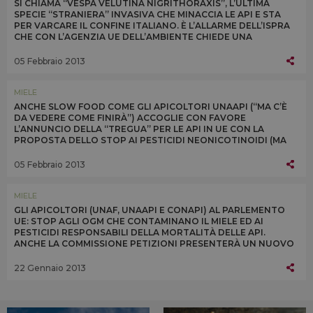
SI CHIAMA “VESPA VELUTINA NIGRITHORAXIS”, L’ULTIMA
SPECIE “STRANIERA” INVASIVA CHE MINACCIA LE API E STA
PER VARCARE IL CONFINE ITALIANO. È L’ALLARME DELL’ISPRA
CHE CON L’AGENZIA UE DELL’AMBIENTE CHIEDE UNA
REGOLAMENTAZIONE PER AFFRONTARE IL PROBLEMA
05 Febbraio 2013
MIELE
ANCHE SLOW FOOD COME GLI APICOLTORI UNAAPI (“MA C’È
DA VEDERE COME FINIRÀ”) ACCOGLIE CON FAVORE
L’ANNUNCIO DELLA “TREGUA” PER LE API IN UE CON LA
PROPOSTA DELLO STOP AI PESTICIDI NEONICOTINOIDI (MA
SOLO PER 3 VARIETÀ) PER 2 ANNI DA LUGLIO 2013
05 Febbraio 2013
MIELE
GLI APICOLTORI (UNAF, UNAAPI E CONAPI) AL PARLEMENTO
UE: STOP AGLI OGM CHE CONTAMINANO IL MIELE ED AI
PESTICIDI RESPONSABILI DELLA MORTALITÀ DELLE API.
ANCHE LA COMMISSIONE PETIZIONI PRESENTERÀ UN NUOVO
STUDIO SUGLI EFFETTI DEI NEONICOTINOIDI
22 Gennaio 2013