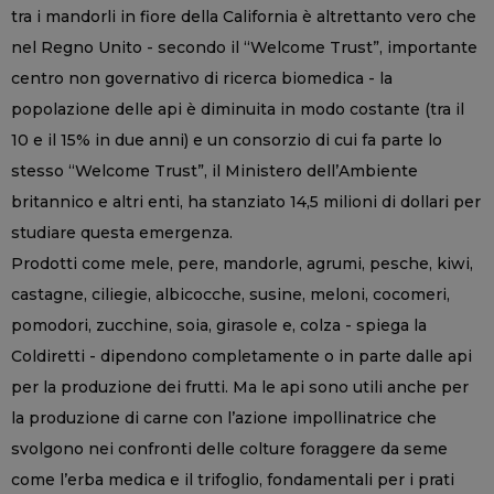
tra i mandorli in fiore della California è altrettanto vero che
nel Regno Unito - secondo il “Welcome Trust”, importante
centro non governativo di ricerca biomedica - la
popolazione delle api è diminuita in modo costante (tra il
10 e il 15% in due anni) e un consorzio di cui fa parte lo
stesso “Welcome Trust”, il Ministero dell’Ambiente
britannico e altri enti, ha stanziato 14,5 milioni di dollari per
studiare questa emergenza.
Prodotti come mele, pere, mandorle, agrumi, pesche, kiwi,
castagne, ciliegie, albicocche, susine, meloni, cocomeri,
pomodori, zucchine, soia, girasole e, colza - spiega la
Coldiretti - dipendono completamente o in parte dalle api
per la produzione dei frutti. Ma le api sono utili anche per
la produzione di carne con l’azione impollinatrice che
svolgono nei confronti delle colture foraggere da seme
come l’erba medica e il trifoglio, fondamentali per i prati