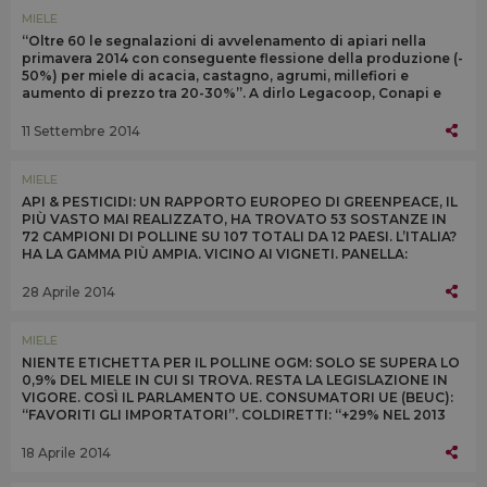
MIELE
“Oltre 60 le segnalazioni di avvelenamento di apiari nella
primavera 2014 con conseguente flessione della produzione (-
50%) per miele di acacia, castagno, agrumi, millefiori e
aumento di prezzo tra 20-30%”. A dirlo Legacoop, Conapi e
Unaapi
11 Settembre 2014
MIELE
API & PESTICIDI: UN RAPPORTO EUROPEO DI GREENPEACE, IL
PIÙ VASTO MAI REALIZZATO, HA TROVATO 53 SOSTANZE IN
72 CAMPIONI DI POLLINE SU 107 TOTALI DA 12 PAESI. L’ITALIA?
HA LA GAMMA PIÙ AMPIA. VICINO AI VIGNETI. PANELLA:
“MODELLO AGRICOLO DEVE CAMBIARE”
28 Aprile 2014
MIELE
NIENTE ETICHETTA PER IL POLLINE OGM: SOLO SE SUPERA LO
0,9% DEL MIELE IN CUI SI TROVA. RESTA LA LEGISLAZIONE IN
VIGORE. COSÌ IL PARLAMENTO UE. CONSUMATORI UE (BEUC):
“FAVORITI GLI IMPORTATORI”. COLDIRETTI: “+29% NEL 2013
L’IMPORT DI MIELE CINESE OGM”
18 Aprile 2014