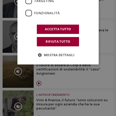
TARGETING
ogni territorio è diverso”
FUNZIONALITÀ
L'APPROFONDIMENTO
ACCETTA TUTTO
“Ascoltava tutti, parlava a tutti, e vedeva le
cose proiettate nel futuro, prima di
realizzarle”
RIFIUTA TUTTO
MOSTRA DETTAGLI
L'APPROFONDIMENTO
Il valore di essere B-Corp e delle
certificazioni di sostenibilità: il “caso”
Avignonesi
L'APPROFONDIMENTO
Vino & finanza, il futuro “sono soluzioni su
misura per ogni azienda che ha le sue
peculiarità”