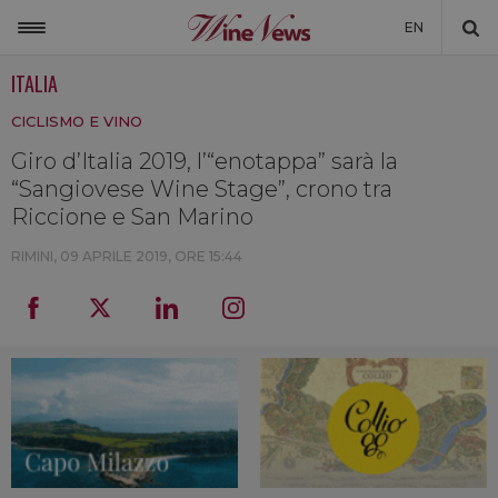
EN
ITALIA
ITALIA
CICLISMO E VINO
MONDO
Giro d’Italia 2019, l’“enotappa” sarà la
NON SOLO VINO
“Sangiovese Wine Stage”, crono tra
NEWSLETTER
Riccione e San Marino
LA CANTINA DI WINENEWS
RIMINI,
09 APRILE 2019, ORE 15:44
DICONO DI NOI
WINENEWS TV