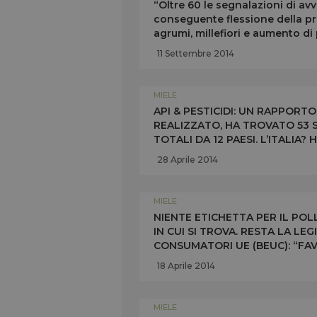
“Oltre 60 le segnalazioni di a
conseguente flessione della pr
agrumi, millefiori e aumento di
Unaapi
11 Settembre 2014
MIELE
API & PESTICIDI: UN RAPPORT
REALIZZATO, HA TROVATO 53 S
TOTALI DA 12 PAESI. L’ITALIA?
PANELLA: “MODELLO AGRICOL
28 Aprile 2014
MIELE
NIENTE ETICHETTA PER IL POL
IN CUI SI TROVA. RESTA LA LE
CONSUMATORI UE (BEUC): “FAV
NEL 2013 L’IMPORT DI MIELE C
18 Aprile 2014
MIELE