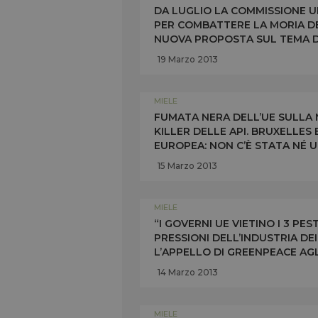
DA LUGLIO LA COMMISSIONE U
PER COMBATTERE LA MORIA DE
NUOVA PROPOSTA SUL TEMA DE
ALLA SALUTE TONIO BORG OGG
19 Marzo 2013
MIELE
FUMATA NERA DELL’UE SULLA 
KILLER DELLE API. BRUXELLE
EUROPEA: NON C’È STATA NÉ 
CONTRARIA. 13 SU 27 I SÌ, TRA
15 Marzo 2013
MIELE
“I GOVERNI UE VIETINO I 3 PES
PRESSIONI DELL’INDUSTRIA DEI
L’APPELLO DI GREENPEACE AGLI
ESPRIMERSI SUL DIVIETO A 3 
14 Marzo 2013
MIELE