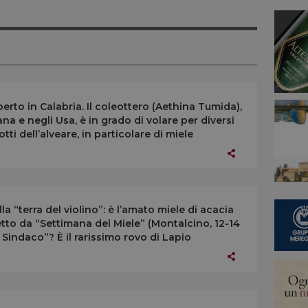
erto in Calabria. Il coleottero (Aethina Tumida),
na e negli Usa, è in grado di volare per diversi
ti dell’alveare, in particolare di miele
alla “terra del violino”: è l’amato miele di acacia
etto da “Settimana del Miele” (Montalcino, 12-14
l Sindaco”? È il rarissimo rovo di Lapio