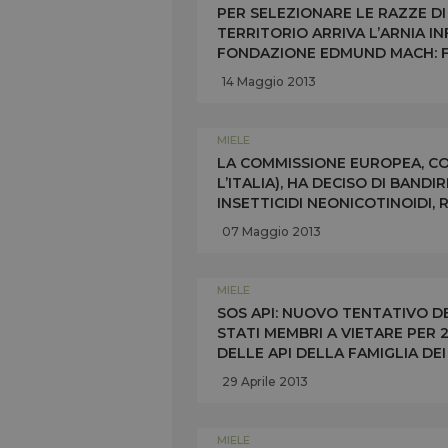
PER SELEZIONARE LE RAZZE DI 
TERRITORIO ARRIVA L’ARNIA 
FONDAZIONE EDMUND MACH: F
RISPOSTE SUGLI EFFETTI NEGA
14 Maggio 2013
MIELE
LA COMMISSIONE EUROPEA, CON
L’ITALIA), HA DECISO DI BANDI
INSETTICIDI NEONICOTINOIDI,
DELLE API
07 Maggio 2013
MIELE
SOS API: NUOVO TENTATIVO D
STATI MEMBRI A VIETARE PER 2
DELLE API DELLA FAMIGLIA DE
QUESTIONE ALLO SPECIALE CO
29 Aprile 2013
MIELE