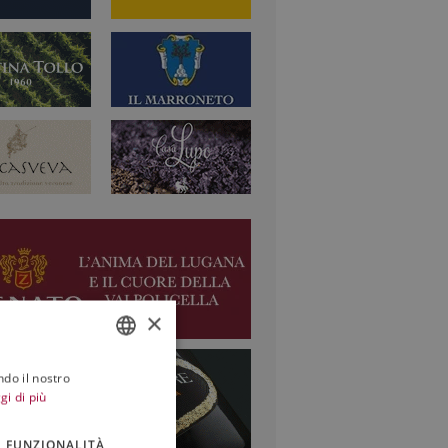
×
ndo il nostro
ITALIAN
gi di più
ENGLISH
FUNZIONALITÀ