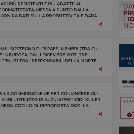
API PIÙ RESISTENTI E PIÙ ADATTE AL
INFORMATIZZATA, MESSA A PUNTO DALLA
ORNIRÀ DATI SULLA PRODUTTIVITÀ E DARÀ
TIVI DEGLI AGROFARMACI
 IL SOSTEGNO DI 15 PAESI MEMBRI (TRA CUI
RE IN EUROPA, DAL 1 DICEMBRE 2013, TRE
 RITENUTI TRA I RESPONSABILI DELLA MORTE
ELLA COMMISSIONE UE PER CONVINCERE GLI
 ANNI L’UTILIZZO DI ALCUNI PESTICIDI-KILLER
I NEONICOTINOIDI. RIPROPOSTA OGGI LA
MITATO UE DI APPELLO