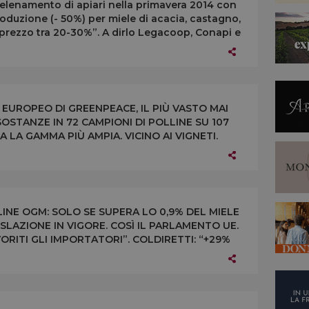
vvelenamento di apiari nella primavera 2014 con
oduzione (- 50%) per miele di acacia, castagno,
 prezzo tra 20-30%”. A dirlo Legacoop, Conapi e
O EUROPEO DI GREENPEACE, IL PIÙ VASTO MAI
OSTANZE IN 72 CAMPIONI DI POLLINE SU 107
 HA LA GAMMA PIÙ AMPIA. VICINO AI VIGNETI.
O DEVE CAMBIARE”
LINE OGM: SOLO SE SUPERA LO 0,9% DEL MIELE
GISLAZIONE IN VIGORE. COSÌ IL PARLAMENTO UE.
ORITI GLI IMPORTATORI”. COLDIRETTI: “+29%
INESE OGM”