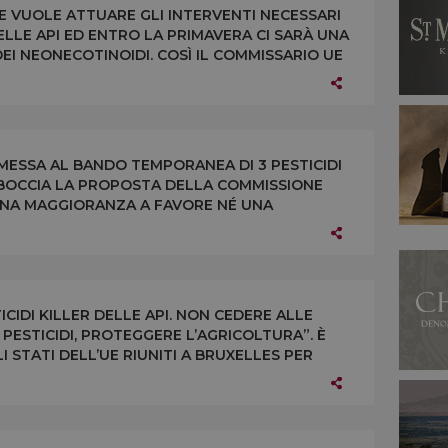
E VUOLE ATTUARE GLI INTERVENTI NECESSARI
LLE API ED ENTRO LA PRIMAVERA CI SARÀ UNA
I NEONECOTINOIDI. COSÌ IL COMMISSARIO UE
I A BRUXELLES
MESSA AL BANDO TEMPORANEA DI 3 PESTICIDI
S BOCCIA LA PROPOSTA DELLA COMMISSIONE
UNA MAGGIORANZA A FAVORE NÉ UNA
 CUI QUELLO DELL’ITALIA
TICIDI KILLER DELLE API. NON CEDERE ALLE
 PESTICIDI, PROTEGGERE L’AGRICOLTURA”. È
 STATI DELL’UE RIUNITI A BRUXELLES PER
NEONICOTINOIDI