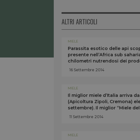
ALTRI ARTICOLI
MIELE
Parassita esotico delle api scop
presente nell’Africa sub saharia
chilometri nutrendosi dei prodot
16 Settembre 2014
MIELE
Il miglior miele d’Italia arriva d
(Apicoltura Zipoli, Cremona) el
settembre). Il miglior “Miele de
(Campania)
11 Settembre 2014
MIELE