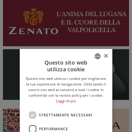
×
Questo sito web
utilizza cookie
ITALIAN
Questo sito web utilizza i cookie per migliorare
ENGLISH
la tua esperienza di navigazione. Utilizzando il
nostro sito web acconsenti a tutti i cookie in
conformità con la nostra policy per i cookie.
Leggi di più
STRETTAMENTE NECESSARI
PERFORMANCE