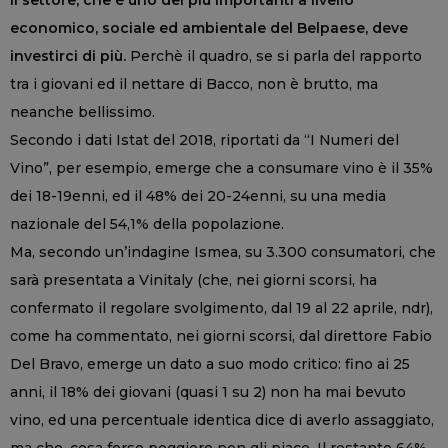
il settore, che è uno dei più importanti a livello
economico, sociale ed ambientale del Belpaese, deve
investirci di più.
Perchè il quadro, se si parla del rapporto
tra i giovani ed il nettare di Bacco, non è brutto, ma
neanche bellissimo.
Secondo i dati Istat del 2018, riportati da “I Numeri del
Vino”, per esempio, emerge che a consumare vino è il 35%
dei 18-19enni, ed il 48% dei 20-24enni, su una media
nazionale del 54,1% della popolazione.
Ma, secondo un’indagine Ismea, su 3.300 consumatori, che
sarà presentata a Vinitaly (che, nei giorni scorsi, ha
confermato il regolare svolgimento, dal 19 al 22 aprile, ndr),
come ha commentato, nei giorni scorsi, dal direttore Fabio
Del Bravo, emerge un dato a suo modo critico: fino ai 25
anni, il 18% dei giovani (quasi 1 su 2) non ha mai bevuto
vino, ed una percentuale identica dice di averlo assaggiato,