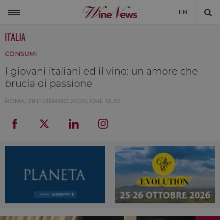
EN
ITALIA
ITALIA
CONSUMI
MONDO
I giovani italiani ed il vino: un amore che
NON SOLO VINO
brucia di passione
NEWSLETTER
ROMA,
28 FEBBRAIO 2020, ORE 13:30
LA CANTINA DI WINENEWS
DICONO DI NOI
WINENEWS TV