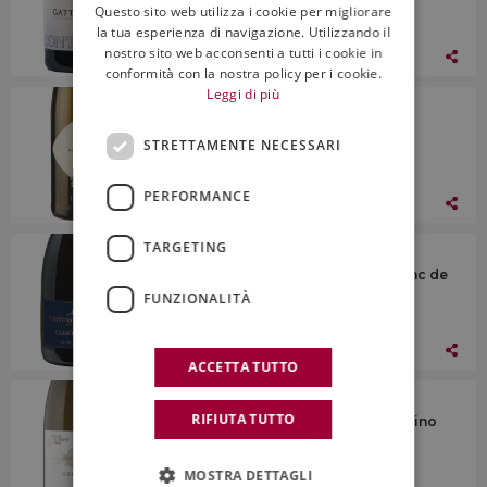
Questo sito web utilizza i cookie per migliorare
ENGLISH
la tua esperienza di navigazione. Utilizzando il
nostro sito web acconsenti a tutti i cookie in
04 Settembre 2020
conformità con la nostra policy per i cookie.
Leggi di più
I Vini
La-Vis, Doc Trentino Nosiola 2019
STRETTAMENTE NECESSARI
PERFORMANCE
04 Settembre 2020
TARGETING
I Vini
Venturini Baldini, Spumante Brut Blanc de
Blancs Cadelvento
FUNZIONALITÀ
04 Settembre 2020
ACCETTA TUTTO
I Vini
RIFIUTA TUTTO
Caccia al Piano, Toscana Igt Vermentino
Grottaia 2018
MOSTRA DETTAGLI