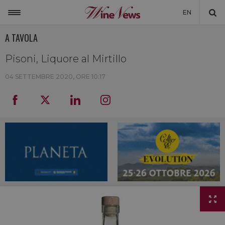
EN
A TAVOLA
ITALIA
MONDO
Pisoni, Liquore al Mirtillo
NON SOLO VINO
04 SETTEMBRE 2020, ORE 10:17
NEWSLETTER
LA CANTINA DI WINENEWS
DICONO DI NOI
WINENEWS TV