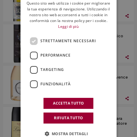
Questo sito web utilizza i cookie per migliorare
ENGLISH
la tua esperienza di navigazione. Utilizzando il
nostro sito web acconsenti a tutti i cookie in
23 Aprile 2021
conformità con la nostra policy per i cookie.
Leggi di più
I Vini
Tenuta di Lilliano, Docg Chianti Classico
STRETTAMENTE NECESSARI
2018
PERFORMANCE
23 Aprile 2021
TARGETING
I Vini
Château d’Esclans, Aoc Côtes de Provence
Rosé Garrus 2019
FUNZIONALITÀ
23 Aprile 2021
ACCETTA TUTTO
I Vini
RIFIUTA TUTTO
Cleto Chiarli, Doc Lambrusco di Sorbara
Frizzante Secco Lambrusco del Fondatore
2019
MOSTRA DETTAGLI