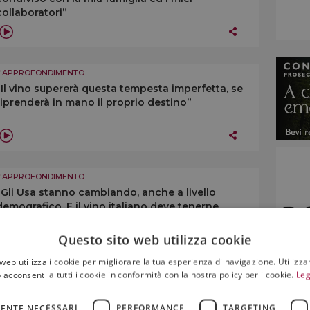
collaboratori”
L'APPROFONDIMENTO
“Il vino supererà questa tempesta imperfetta, se
riprenderà in mano il proprio destino”
L'APPROFONDIMENTO
“Gli Usa stanno cambiando, anche a livello
demografico. E il vino italiano deve tenerne
conto”
Questo sito web utilizza cookie
web utilizza i cookie per migliorare la tua esperienza di navigazione. Utilizza
 acconsenti a tutti i cookie in conformità con la nostra policy per i cookie.
Leg
L'APPROFONDIMENTO
Per il vino, il futuro è complesso. Serviranno
ENTE NECESSARI
PERFORMANCE
TARGETING