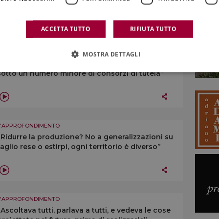
identità territoriale e “anima”, citando Veronelli
ACCETTA TUTTO
RIFIUTA TUTTO
L'APPROFONDIMENTO
MOSTRA DETTAGLI
“Dovremmo cercare di riunire le denominazioni
sotto un numero minore di consorzi di tutela”
L'APPROFONDIMENTO
“Ridurre la produzione? No a generalizzazioni su
taglio rese o estirpi, ogni territorio è diverso”
L'APPROFONDIMENTO
“Ascoltava tutti, parlava a tutti, e vedeva le cose