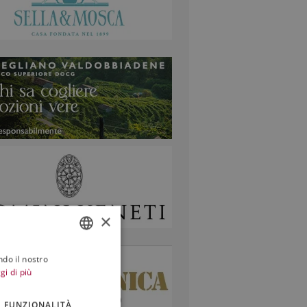
×
ndo il nostro
ITALIAN
gi di più
ENGLISH
FUNZIONALITÀ