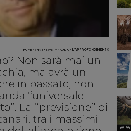
HOME
›
WINENEWS TV
›
AUDIO
›
L'APPROFONDIMENTO
vino? Non sarà mai un
cchia, ma avrà un
he in passato, non
vanda ‘‘universale
’’. La ‘‘previsione’’ di
nari, tra i massimi
ia dell’alimentazione