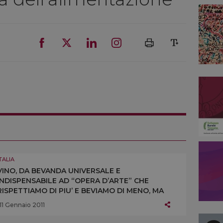
TALIA
VINO, DA BEVANDA UNIVERSALE E
INDISPENSABILE AD “OPERA D’ARTE” CHE
RISPETTIAMO DI PIU’ E BEVIAMO DI MENO, MA
CHE DOBBIAMO IMPARARE A GOVERNARE E
11 Gennaio 2011
FRUIRE COME GLI ANTICHI I GRECI. ECCO IL VINO
SULLA TAVOLA DI OGGI E DI DOMANI, SECONDO