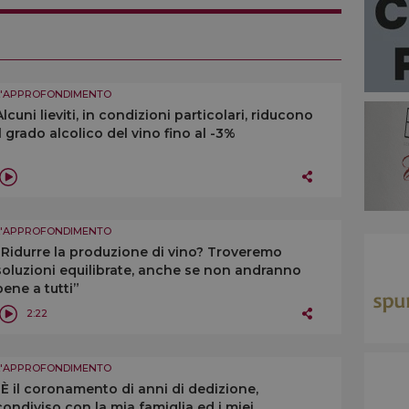
MASSIMO MONTANARI
L'APPROFONDIMENTO
Alcuni lieviti, in condizioni particolari, riducono
il grado alcolico del vino fino al -3%
L'APPROFONDIMENTO
“Ridurre la produzione di vino? Troveremo
soluzioni equilibrate, anche se non andranno
bene a tutti”
2:22
L'APPROFONDIMENTO
“È il coronamento di anni di dedizione,
condiviso con la mia famiglia ed i miei