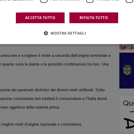
mici a temperature superiori a quelle presenti in natura,
co, organolettico ed i vivi apporti nutrizionali.
ACCETTA TUTTO
RIFIUTA TUTTO
etto ai valori della normativa, solo i mieli frutto di cura ed
MOSTRA DETTAGLI
n il tipo d’ arnia di migliore: con favi dedicati solo al miele.
i conoscere e scegliere il miele a seconda dell’origine territoriale e
 quante sono le piante e le possibili combinazioni tra loro. Una
.
ione dei parametri distintivi dei diversi mieli uniflorali. Sotto
mazione comunitaria non tutelerà il consumatore e l’Italia dovrà
azione oggettiva della materia prima.
ai migliori mieli d’origine nazionale e comunitaria.