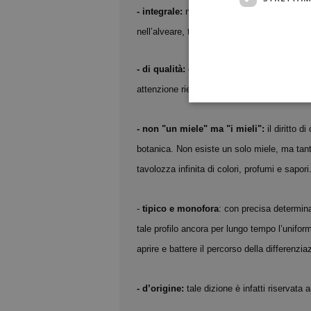
- integrale:
non sottoposto a trattamenti ter
nell’alveare, tali da modificarne lo stato fisi
- di qualità:
contenuto in acqua ridotto, risp
attenzione rientrano in tale parametro solo co
- non "un miele" ma "i mieli":
il diritto d
botanica. Non esiste un solo miele, ma tanti
tavolozza infinita di colori, profumi e sapori
-
tipico e monofora
: con precisa determinaz
tale profilo ancora per lungo tempo l’unifor
aprire e battere il percorso della differenzi
- d’origine:
tale dizione è infatti riservata 