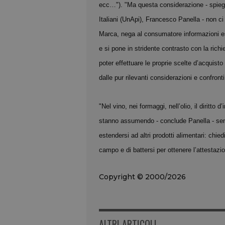
ecc…"). "Ma questa considerazione - spiega
Italiani (UnApi), Francesco Panella - non ci
Marca, nega al consumatore informazioni esse
e si pone in stridente contrasto con la rich
poter effettuare le proprie scelte d’acquisto 
dalle pur rilevanti considerazioni e confronti
"Nel vino, nei formaggi, nell’olio, il diritto
stanno assumendo - conclude Panella - se
estendersi ad altri prodotti alimentari: chied
campo e di battersi per ottenere l’attestazi
Copyright © 2000/2026
ALTRI ARTICOLI