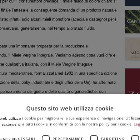
 per cui il consumatore predilige il miele fluido di colore chiaro si
e finale l’attesa e la conseguente domanda di un prodotto naturale
iste: infatti, solo alcuni mieli monoflora (acacia e castagno) per i
 conservano, generalmente, nel tempo allo stato fluido.
luppata una importante proposta per la produzione e
do, il Miele Vergine Integrale. Vediamo adesso cosa vuol dire e
e qualitativa italiana, con il Miele Vergine Integrale,
tura mediterranea, formalizzata nel 1982 in una specifica dizione
ione della lobby industriale e degli uffici della Ue), ha affermato
’apprezzamento del gusto e delle qualità organolettiche, con
Questo sito web utilizza cookie
web utilizza i cookie per migliorare la tua esperienza di navigazione. Utilizza
 inferiore alla norma di oltre un terzo così come ci è donato
 acconsenti a tutti i cookie in conformità con la nostra policy per i cookie.
Leg
cializzazione tale da imporre il circuito commerciale veloce.
ENTE NECESSARI
PERFORMANCE
TARGETING