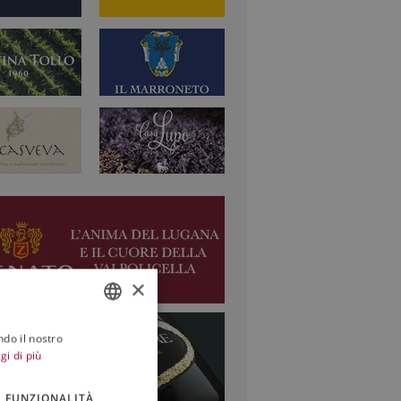
×
ndo il nostro
ITALIAN
gi di più
ENGLISH
FUNZIONALITÀ