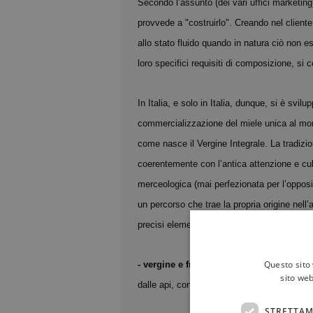
Secondo l’assunto (dei vari uffici marketing)
provvede a "costruirlo". Creando nel client
allo stato fluido quando in natura ciò non es
loro specifici requisiti di composizione, si
In Italia, e solo in Italia, dunque, si è svi
commercializzazione del miele unica al mon
come nasce il Vergine Integrale. La tradizion
coerentemente con l’antica attenzione e cul
merceologica (mai perfezionata per l’opposiz
un percorso che trae la propria origine nell
precisi elementi di differenziazione:
Questo sito 
- vergine e fresco:
parametro di freschezza
sito web
dalle api, con un valore di soglia di commer
STRETTAM