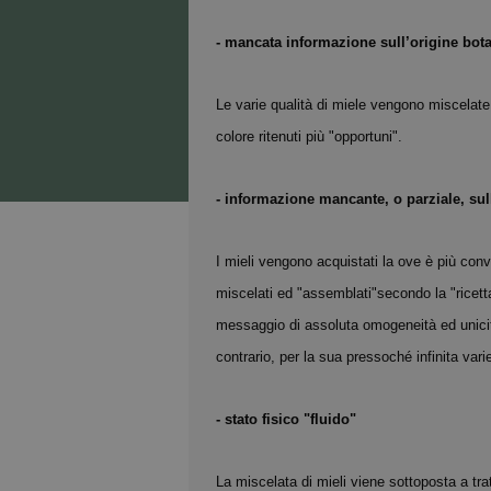
- mancata informazione sull’origine bota
Le varie qualità di miele vengono miscelate 
colore ritenuti più "opportuni".
- informazione mancante, o parziale, su
I mieli vengono acquistati la ove è più con
miscelati ed "assemblati"secondo la "ricett
messaggio di assoluta omogeneità ed unicità
contrario, per la sua pressoché infinita vari
- stato fisico "fluido"
La miscelata di mieli viene sottoposta a trat