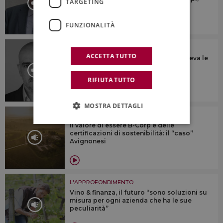
TARGETING
ogni territorio è diverso”
FUNZIONALITÀ
L'APPROFONDIMENTO
ACCETTA TUTTO
“Ascoltava tutti, parlava a tutti, e vedeva le
cose proiettate nel futuro, prima di
realizzarle”
RIFIUTA TUTTO
MOSTRA DETTAGLI
L'APPROFONDIMENTO
Il valore di essere B-Corp e delle
certificazioni di sostenibilità: il “caso”
Avignonesi
L'APPROFONDIMENTO
Vino & finanza, il futuro “sono soluzioni su
misura per ogni azienda che ha le sue
peculiarità”