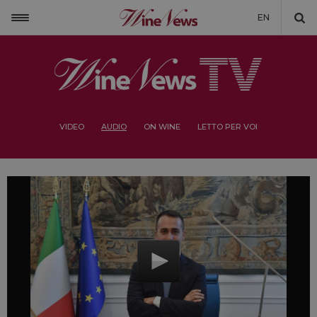
EN
VIDEO
AUDIO
ON WINE
LETTO PER VOI