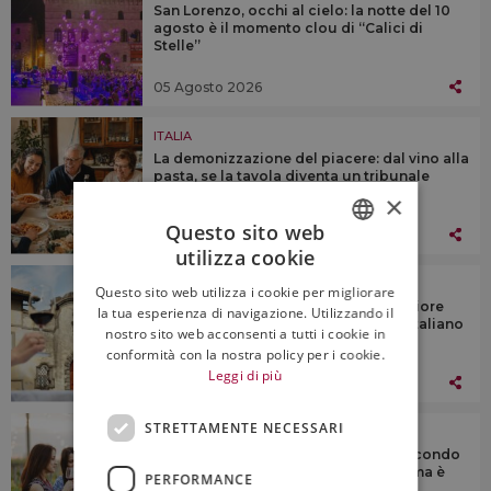
San Lorenzo, occhi al cielo: la notte del 10
agosto è il momento clou di “Calici di
Stelle”
05 Agosto 2026
ITALIA
La demonizzazione del piacere: dal vino alla
pasta, se la tavola diventa un tribunale
×
Questo sito web
04 Agosto 2026
utilizza cookie
ITALIAN
ITALIA
Questo sito web utilizza i cookie per migliorare
ENGLISH
Le Donne della Vite premiano la migliore
la tua esperienza di navigazione. Utilizzando il
fotografia di un paesaggio del vino italiano
nostro sito web acconsenti a tutti i cookie in
conformità con la nostra policy per i cookie.
Leggi di più
03 Agosto 2026
STRETTAMENTE NECESSARI
ITALIA
Enoturismo, estate a due velocità secondo
gli addetti ai lavori: la domanda c’è, ma è
PERFORMANCE
più selettiva