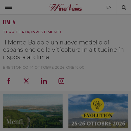
EN
ITALIA
ITALIA
TERRITORI & INVESTIMENTI
MONDO
Il Monte Baldo e un nuovo modello di
NON SOLO VINO
espansione della viticoltura in altitudine in
NEWSLETTER
risposta al clima
LA CANTINA DI WINENEWS
BRENTONICO,
14 OTTOBRE 2024, ORE 16:00
DICONO DI NOI
WINENEWS TV