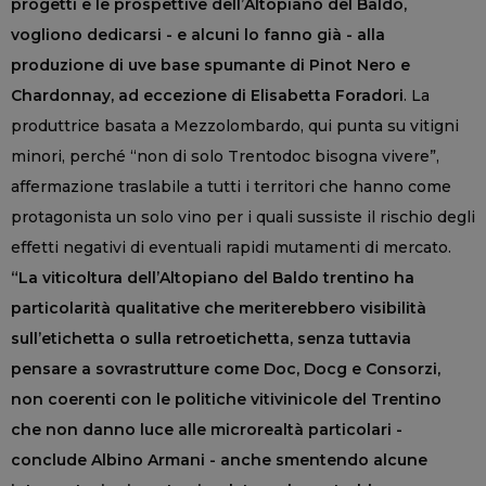
progetti e le prospettive dell’Altopiano del Baldo,
vogliono dedicarsi - e alcuni lo fanno già - alla
produzione di uve base spumante di Pinot Nero e
Chardonnay, ad eccezione di Elisabetta Foradori
. La
produttrice basata a Mezzolombardo, qui punta su vitigni
minori, perché “non di solo Trentodoc bisogna vivere”,
affermazione traslabile a tutti i territori che hanno come
protagonista un solo vino per i quali sussiste il rischio degli
effetti negativi di eventuali rapidi mutamenti di mercato.
“La viticoltura dell’Altopiano del Baldo trentino ha
particolarità qualitative che meriterebbero visibilità
sull’etichetta o sulla retroetichetta, senza tuttavia
pensare a sovrastrutture come Doc, Docg e Consorzi,
non coerenti con le politiche vitivinicole del Trentino
che non danno luce alle microrealtà particolari -
conclude Albino Armani - anche smentendo alcune