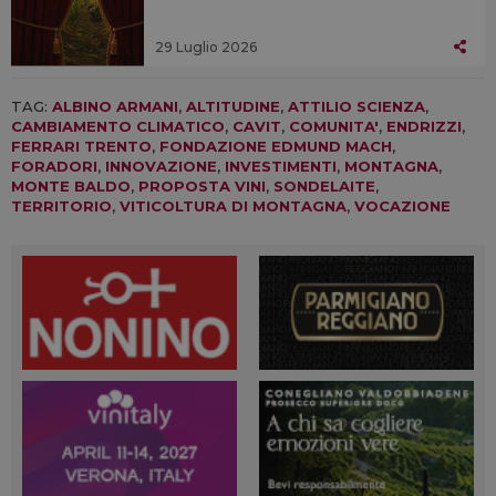
29 Luglio 2026
TAG:
ALBINO ARMANI
,
ALTITUDINE
,
ATTILIO SCIENZA
,
CAMBIAMENTO CLIMATICO
,
CAVIT
,
COMUNITA'
,
ENDRIZZI
,
FERRARI TRENTO
,
FONDAZIONE EDMUND MACH
,
FORADORI
,
INNOVAZIONE
,
INVESTIMENTI
,
MONTAGNA
,
MONTE BALDO
,
PROPOSTA VINI
,
SONDELAITE
,
TERRITORIO
,
VITICOLTURA DI MONTAGNA
,
VOCAZIONE