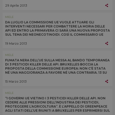
QUESTIONE ALLO SPECIALE COMITATO UE DI APPELLO
29 Aprile 2013
MIELE
DA LUGLIO LA COMMISSIONE UE VUOLE ATTUARE GLI
INTERVENTI NECESSARI PER COMBATTERE LA MORIA DELLE
API ED ENTRO LA PRIMAVERA CI SARÀ UNA NUOVA PROPOSTA
SUL TEMA DEI NEONECOTINOIDI. COSÌ IL COMMISSARIO UE
ALLA SALUTE TONIO BORG OGGI A BRUXELLES
19 Marzo 2013
MIELE
FUMATA NERA DELL’UE SULLA MESSA AL BANDO TEMPORANEA
DI 3 PESTICIDI KILLER DELLE API. BRUXELLES BOCCIA LA
PROPOSTA DELLA COMMISSIONE EUROPEA: NON C’È STATA
NÉ UNA MAGGIORANZA A FAVORE NÉ UNA CONTRARIA. 13 SU
27 I SÌ, TRA CUI QUELLO DELL’ITALIA
15 Marzo 2013
MIELE
“I GOVERNI UE VIETINO I 3 PESTICIDI KILLER DELLE API. NON
CEDERE ALLE PRESSIONI DELL’INDUSTRIA DEI PESTICIDI,
PROTEGGERE L’AGRICOLTURA”. È L’APPELLO DI GREENPEACE
AGLI STATI DELL’UE RIUNITI A BRUXELLES PER ESPRIMERSI SUL
DIVIETO A 3 NEONICOTINOIDI