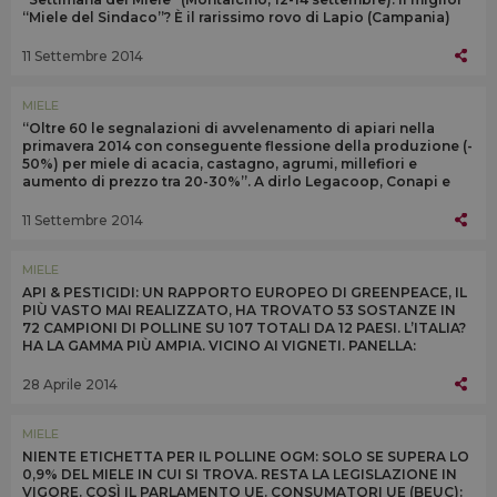
“Miele del Sindaco”? È il rarissimo rovo di Lapio (Campania)
11 Settembre 2014
MIELE
“Oltre 60 le segnalazioni di avvelenamento di apiari nella
primavera 2014 con conseguente flessione della produzione (-
50%) per miele di acacia, castagno, agrumi, millefiori e
aumento di prezzo tra 20-30%”. A dirlo Legacoop, Conapi e
Unaapi
11 Settembre 2014
MIELE
API & PESTICIDI: UN RAPPORTO EUROPEO DI GREENPEACE, IL
PIÙ VASTO MAI REALIZZATO, HA TROVATO 53 SOSTANZE IN
72 CAMPIONI DI POLLINE SU 107 TOTALI DA 12 PAESI. L’ITALIA?
HA LA GAMMA PIÙ AMPIA. VICINO AI VIGNETI. PANELLA:
“MODELLO AGRICOLO DEVE CAMBIARE”
28 Aprile 2014
MIELE
NIENTE ETICHETTA PER IL POLLINE OGM: SOLO SE SUPERA LO
0,9% DEL MIELE IN CUI SI TROVA. RESTA LA LEGISLAZIONE IN
VIGORE. COSÌ IL PARLAMENTO UE. CONSUMATORI UE (BEUC):