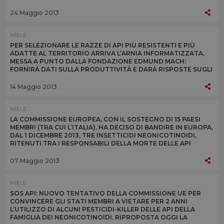
EUROPA. RESTRIZIONE IN VIGORE DALL’1 DICEMBRE 2013
24 Maggio 2013
MIELE
PER SELEZIONARE LE RAZZE DI API PIÙ RESISTENTI E PIÙ
ADATTE AL TERRITORIO ARRIVA L’ARNIA INFORMATIZZATA,
MESSA A PUNTO DALLA FONDAZIONE EDMUND MACH:
FORNIRÀ DATI SULLA PRODUTTIVITÀ E DARÀ RISPOSTE SUGLI
EFFETTI NEGATIVI DEGLI AGROFARMACI
14 Maggio 2013
MIELE
LA COMMISSIONE EUROPEA, CON IL SOSTEGNO DI 15 PAESI
MEMBRI (TRA CUI L’ITALIA), HA DECISO DI BANDIRE IN EUROPA,
DAL 1 DICEMBRE 2013, TRE INSETTICIDI NEONICOTINOIDI,
RITENUTI TRA I RESPONSABILI DELLA MORTE DELLE API
07 Maggio 2013
MIELE
SOS API: NUOVO TENTATIVO DELLA COMMISSIONE UE PER
CONVINCERE GLI STATI MEMBRI A VIETARE PER 2 ANNI
L’UTILIZZO DI ALCUNI PESTICIDI-KILLER DELLE API DELLA
FAMIGLIA DEI NEONICOTINOIDI. RIPROPOSTA OGGI LA