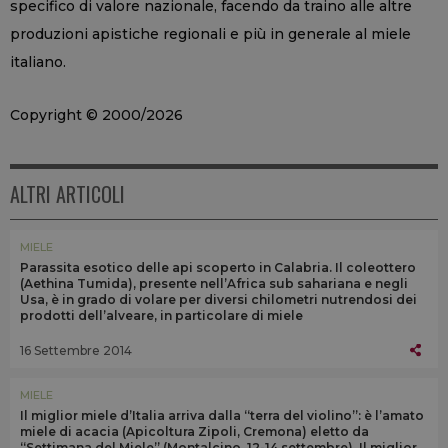
specifico di valore nazionale, facendo da traino alle altre
produzioni apistiche regionali e più in generale al miele
italiano.
Copyright © 2000/2026
ALTRI ARTICOLI
MIELE
Parassita esotico delle api scoperto in Calabria. Il coleottero
(Aethina Tumida), presente nell’Africa sub sahariana e negli
Usa, è in grado di volare per diversi chilometri nutrendosi dei
prodotti dell’alveare, in particolare di miele
16 Settembre 2014
MIELE
Il miglior miele d’Italia arriva dalla “terra del violino”: è l’amato
miele di acacia (Apicoltura Zipoli, Cremona) eletto da
“Settimana del Miele” (Montalcino, 12-14 settembre). Il miglior