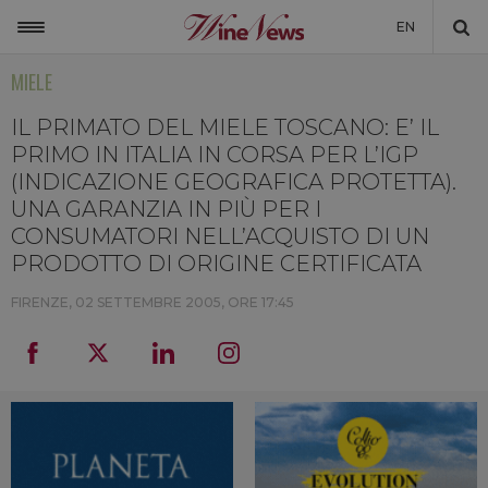
EN
MIELE
ITALIA
MONDO
IL PRIMATO DEL MIELE TOSCANO: E’ IL
PRIMO IN ITALIA IN CORSA PER L’IGP
NON SOLO VINO
(INDICAZIONE GEOGRAFICA PROTETTA).
UNA GARANZIA IN PIÙ PER I
NEWSLETTER
CONSUMATORI NELL’ACQUISTO DI UN
LA CANTINA DI WINENEWS
PRODOTTO DI ORIGINE CERTIFICATA
DICONO DI NOI
FIRENZE,
02 SETTEMBRE 2005, ORE 17:45
WINENEWS TV