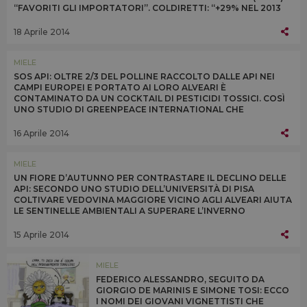
“FAVORITI GLI IMPORTATORI”. COLDIRETTI: “+29% NEL 2013
L’IMPORT DI MIELE CINESE OGM”
18 Aprile 2014
MIELE
SOS API: OLTRE 2/3 DEL POLLINE RACCOLTO DALLE API NEI
CAMPI EUROPEI E PORTATO AI LORO ALVEARI È
CONTAMINATO DA UN COCKTAIL DI PESTICIDI TOSSICI. COSÌ
UNO STUDIO DI GREENPEACE INTERNATIONAL CHE
PROTESTA ALLA BAYER IN GERMANIA: “SMETTILA DI
UCCIDERCI”
16 Aprile 2014
MIELE
UN FIORE D’AUTUNNO PER CONTRASTARE IL DECLINO DELLE
API: SECONDO UNO STUDIO DELL’UNIVERSITÀ DI PISA
COLTIVARE VEDOVINA MAGGIORE VICINO AGLI ALVEARI AIUTA
LE SENTINELLE AMBIENTALI A SUPERARE L’INVERNO
FORNENDO POLLINE E NETTARE QUANDO SONO PIÙ CARENTI
15 Aprile 2014
MIELE
FEDERICO ALESSANDRO, SEGUITO DA
GIORGIO DE MARINIS E SIMONE TOSI: ECCO
I NOMI DEI GIOVANI VIGNETTISTI CHE