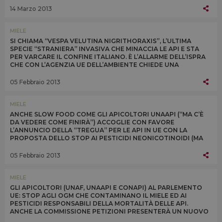
14 Marzo 2013
MIELE
SI CHIAMA “VESPA VELUTINA NIGRITHORAXIS”, L’ULTIMA
SPECIE “STRANIERA” INVASIVA CHE MINACCIA LE API E STA
PER VARCARE IL CONFINE ITALIANO. È L’ALLARME DELL’ISPRA
CHE CON L’AGENZIA UE DELL’AMBIENTE CHIEDE UNA
REGOLAMENTAZIONE PER AFFRONTARE IL PROBLEMA
05 Febbraio 2013
MIELE
ANCHE SLOW FOOD COME GLI APICOLTORI UNAAPI (“MA C’È
DA VEDERE COME FINIRÀ”) ACCOGLIE CON FAVORE
L’ANNUNCIO DELLA “TREGUA” PER LE API IN UE CON LA
PROPOSTA DELLO STOP AI PESTICIDI NEONICOTINOIDI (MA
SOLO PER 3 VARIETÀ) PER 2 ANNI DA LUGLIO 2013
05 Febbraio 2013
MIELE
GLI APICOLTORI (UNAF, UNAAPI E CONAPI) AL PARLEMENTO
UE: STOP AGLI OGM CHE CONTAMINANO IL MIELE ED AI
PESTICIDI RESPONSABILI DELLA MORTALITÀ DELLE API.
ANCHE LA COMMISSIONE PETIZIONI PRESENTERÀ UN NUOVO
STUDIO SUGLI EFFETTI DEI NEONICOTINOIDI