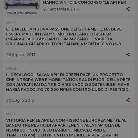
HANNO VINTO IL CONCORSO “LE API PER
UN’AGRICOLTURA DUREVOLE” DI UNAAPI,
25 Settembre 2013
CONAPI E AAPI E PATROCINATO DA SLOW
FOOD ITALIA E GREEN PEACE
MIELE
E’ IL MIELE LA NUOVA PASSIONE DEI GOURMET ... MA DEVE
ESSERE MADE IN ITALY: SI MOLTIPLICANO CORSI PER
IMPARARE A DEGUSTARLO E IMPAZZANO LE VARIETA’
ORIGINALI. GLI APICOLTORI ITALIANI A MONTALCINO (6-8
SETTEMBRE) CON DEGUSTAZIONI DI TUTTI I TIPI
26 Agosto 2013
MIELE
IL DECALOGO “SALVA-API” DI GREEN PACE. UN PROGETTO
CHE INTEGRA WEB E MOBILITAZIONE AL DI FUORI DELLA RETE
CON ALVEARI FAI DA TE E GIARDINAGGIO SOSTENIBILE. E CHE
HA GIÀ RACCOLTO 70.000 FIRME CONTRO L’USO DI PESTICIDI
DANNOSI
30 Luglio 2013
MIELE
VITTORIA PER LE API: LA COMMISSIONE EUROPEA METTE AL
BANDO TRE PESTICIDI APPARTENENTI ALLA FAMIGLIA DEI
NEONICOTINOIDI (CLOTIANIDIN, IMIDACLOPRID E
TIAMETOXAM) IDENTIFICATI COME KILLER PER LE API IN