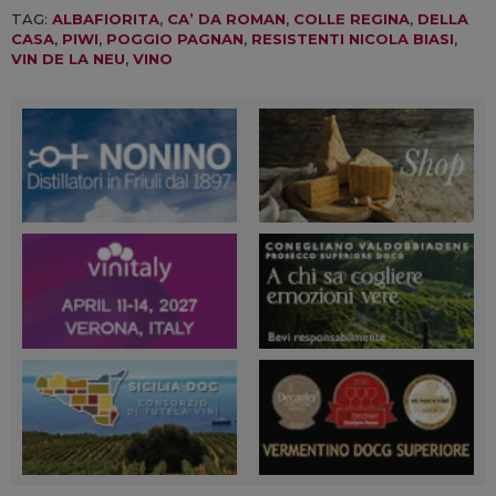
TAG:
ALBAFIORITA
,
CA’ DA ROMAN
,
COLLE REGINA
,
DELLA
CASA
,
PIWI
,
POGGIO PAGNAN
,
RESISTENTI NICOLA BIASI
,
VIN DE LA NEU
,
VINO