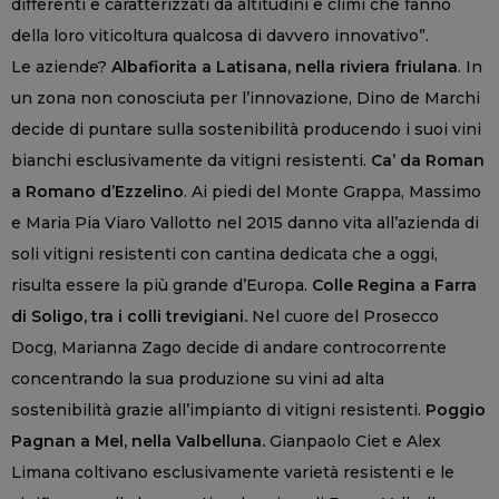
differenti e caratterizzati da altitudini e climi che fanno
della loro viticoltura qualcosa di davvero innovativo”.
Le aziende?
Albafiorita a Latisana, nella riviera friulana
. In
un zona non conosciuta per l’innovazione, Dino de Marchi
decide di puntare sulla sostenibilità producendo i suoi vini
bianchi esclusivamente da vitigni resistenti.
Ca’ da Roman
a Romano d’Ezzelino
. Ai piedi del Monte Grappa, Massimo
e Maria Pia Viaro Vallotto nel 2015 danno vita all’azienda di
soli vitigni resistenti con cantina dedicata che a oggi,
risulta essere la più grande d’Europa.
Colle Regina a Farra
di Soligo, tra i colli trevigiani.
Nel cuore del Prosecco
Docg, Marianna Zago decide di andare controcorrente
concentrando la sua produzione su vini ad alta
sostenibilità grazie all’impianto di vitigni resistenti.
Poggio
Pagnan a Mel, nella Valbelluna.
Gianpaolo Ciet e Alex
Limana coltivano esclusivamente varietà resistenti e le