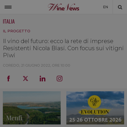
EN
ITALIA
ITALIA
IL PROGETTO
MONDO
Il vino del futuro: ecco la rete di imprese
NON SOLO VINO
Resistenti Nicola Biasi. Con focus sui vitigni
NEWSLETTER
Piwi
LA CANTINA DI WINENEWS
COREDO,
21 GIUGNO 2022, ORE 10:00
DICONO DI NOI
WINENEWS TV