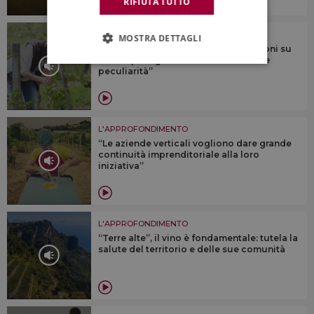
RIFIUTA TUTTO
L'APPROFONDIMENTO
MOSTRA DETTAGLI
Vino & finanza, il futuro “sono soluzioni su
misura per ogni azienda che ha le sue
peculiarità”
L'APPROFONDIMENTO
“Le aziende verticali vogliono dare grande
continuità imprenditoriale alla loro
iniziativa”
L'APPROFONDIMENTO
“Terre alte”, il vino è fondamentale: tutela la
salute del territorio e delle sue comunità