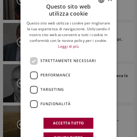
consorzi di tutela”
Questo sito web
utilizza cookie
ITALIAN
Questo sito web utilizza i cookie per migliorare
ENGLISH
L'APPROFONDIMENTO
la tua esperienza di navigazione. Utilizzando il
nostro sito web acconsenti a tutti i cookie in
“Ridurre la produzione? No a
generalizzazioni su taglio rese o estirpi,
conformità con la nostra policy per i cookie.
ogni territorio è diverso”
Leggi di più
STRETTAMENTE NECESSARI
L'APPROFONDIMENTO
PERFORMANCE
“Ascoltava tutti, parlava a tutti, e vedeva le
cose proiettate nel futuro, prima di
realizzarle”
TARGETING
FUNZIONALITÀ
L'APPROFONDIMENTO
Il valore di essere B-Corp e delle
certificazioni di sostenibilità: il “caso”
ACCETTA TUTTO
Avignonesi