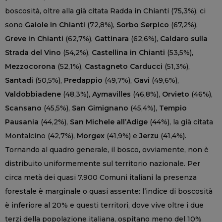
boscosità, oltre alla già citata Radda in Chianti (75,3%), ci
sono
Gaiole in Chianti
(72,8%),
Sorbo Serpico
(67,2%),
Greve in Chianti
(62,7%),
Gattinara
(62,6%),
Caldaro sulla
Strada del Vino
(54,2%),
Castellina in Chianti
(53,5%),
Mezzocorona
(52,1%),
Castagneto Carducci
(51,3%),
Santadi
(50,5%),
Predappio
(49,7%),
Gavi
(49,6%),
Valdobbiadene
(48,3%),
Aymavilles
(46,8%),
Orvieto
(46%),
Scansano
(45,5%),
San Gimignano
(45,4%),
Tempio
Pausania
(44,2%),
San Michele all’Adige
(44%), la già citata
Montalcino (42,7%),
Morgex
(41,9%) e
Jerzu
(41,4%).
Tornando al quadro generale, il bosco, ovviamente, non è
distribuito uniformemente sul territorio nazionale. Per
circa metà dei quasi 7.900 Comuni italiani la presenza
forestale è marginale o quasi assente: l’indice di boscosità
è inferiore al 20% e questi territori, dove vive oltre i due
terzi della popolazione italiana, ospitano meno del 10%