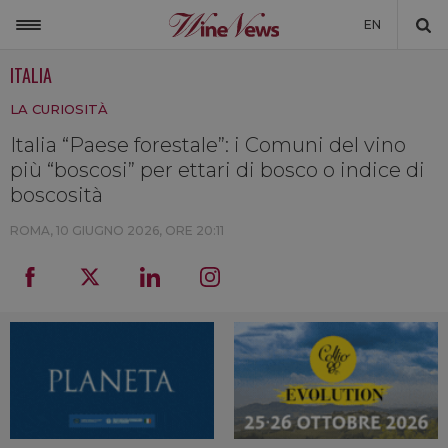
EN
ITALIA
ITALIA
LA CURIOSITÀ
MONDO
Italia “Paese forestale”: i Comuni del vino
NON SOLO VINO
più “boscosi” per ettari di bosco o indice di
NEWSLETTER
boscosità
LA CANTINA DI WINENEWS
ROMA,
10 GIUGNO 2026, ORE 20:11
DICONO DI NOI
WINENEWS TV