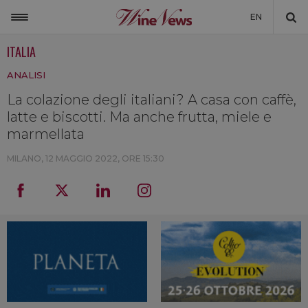
EN
ITALIA
ITALIA
ANALISI
MONDO
La colazione degli italiani? A casa con caffè,
NON SOLO VINO
latte e biscotti. Ma anche frutta, miele e
NEWSLETTER
marmellata
LA CANTINA DI WINENEWS
MILANO,
12 MAGGIO 2022, ORE 15:30
DICONO DI NOI
WINENEWS TV