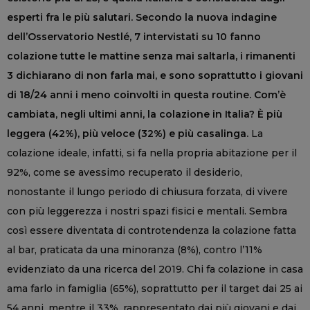
esperti fra le più salutari. Secondo la nuova indagine
dell’Osservatorio Nestlé, 7 intervistati su 10 fanno
colazione tutte le mattine senza mai saltarla, i rimanenti
3 dichiarano di non farla mai, e sono soprattutto i giovani
di 18/24 anni i meno coinvolti in questa routine. Com’è
cambiata, negli ultimi anni, la colazione in Italia? È più
leggera (42%), più veloce (32%) e più casalinga.
La
colazione ideale, infatti, si fa nella propria abitazione per il
92%, come se avessimo recuperato il desiderio,
nonostante il lungo periodo di chiusura forzata, di vivere
con più leggerezza i nostri spazi fisici e mentali. Sembra
così essere diventata di controtendenza la colazione fatta
al bar, praticata da una minoranza (8%), contro l’11%
evidenziato da una ricerca del 2019. Chi fa colazione in casa
ama farlo in famiglia (65%), soprattutto per il target dai 25 ai
54 anni, mentre il 33%, rappresentato dai più giovani e dai