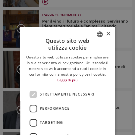
L'APPROFONDIMENTO
Per il vino, il futuro è complesso. Serviranno
identità territoriale e “anima”, citando
Veronelli
×
Questo sito web
utilizza cookie
ITALIAN
L'APPROFONDIMENTO
Questo sito web utilizza i cookie per migliorare
ENGLISH
“Dovremmo cercare di riunire le
la tua esperienza di navigazione. Utilizzando il
denominazioni sotto un numero minore di
nostro sito web acconsenti a tutti i cookie in
consorzi di tutela”
conformità con la nostra policy per i cookie.
Leggi di più
STRETTAMENTE NECESSARI
L'APPROFONDIMENTO
“Ridurre la produzione? No a
generalizzazioni su taglio rese o estirpi,
PERFORMANCE
ogni territorio è diverso”
TARGETING