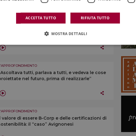
ACCETTA TUTTO
RIFIUTA TUTTO
L'APPROFONDIMENTO
“Ridurre la produzione? No a generalizzazioni su
taglio rese o estirpi, ogni territorio è diverso”
MOSTRA DETTAGLI
L'APPROFONDIMENTO
“Ascoltava tutti, parlava a tutti, e vedeva le cose
proiettate nel futuro, prima di realizzarle”
L'APPROFONDIMENTO
Il valore di essere B-Corp e delle certificazioni di
sostenibilità: il “caso” Avignonesi