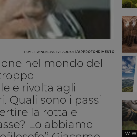
HOME
›
WINENEWS TV
›
AUDIO
›
L'APPROFONDIMENTO
ione nel mondo del
 troppo
e e rivolta agli
ri. Quali sono i passi
ertire la rotta e
masse? Lo abbiamo
enofilosofo’’ Giacomo