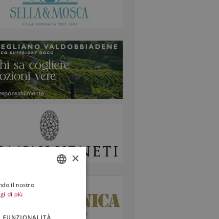
×
ndo il nostro
ITALIAN
gi di più
ENGLISH
FUNZIONALITÀ