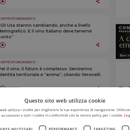
L'APPROFONDIMENTO
“Gli Usa stanno cambiando, anche a livello
demografico. E il vino italiano deve tenerne
conto”
L'APPROFONDIMENTO
Per il vino, il futuro è complesso. Serviranno
identità territoriale e “anima”, citando Veronelli
Questo sito web utilizza cookie
L'APPROFONDIMENTO
web utilizza i cookie per migliorare la tua esperienza di navigazione. Utilizza
“Dovremmo cercare di riunire le denominazioni
 acconsenti a tutti i cookie in conformità con la nostra policy per i cookie.
Leg
sotto un numero minore di consorzi di tutela”
ENTE NECESSARI
PERFORMANCE
TARGETING