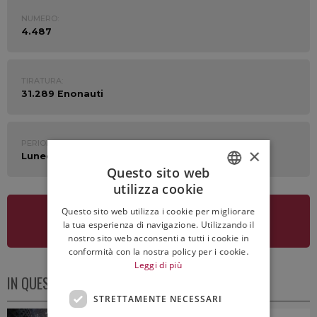
NUMERO:
4.487
TIRATURA:
31.289 Enonauti
PERIODO:
×
Lunedì 1 Giugno 2026
Questo sito web
utilizza cookie
ITALIAN
Questo sito web utilizza i cookie per migliorare
ENGLISH
VEDI LA NEWSLETTER
la tua esperienza di navigazione. Utilizzando il
nostro sito web acconsenti a tutti i cookie in
conformità con la nostra policy per i cookie.
Leggi di più
IN QUESTO NUMERO
STRETTAMENTE NECESSARI