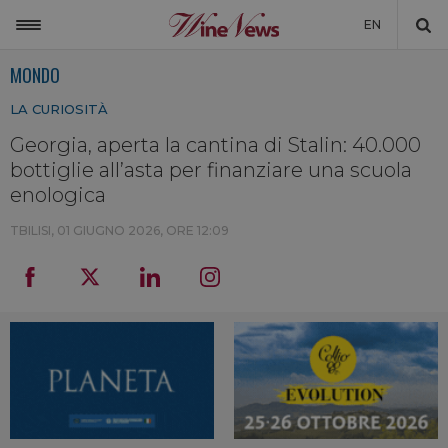
EN
MONDO
ITALIA
LA CURIOSITÀ
MONDO
Georgia, aperta la cantina di Stalin: 40.000
NON SOLO VINO
bottiglie all’asta per finanziare una scuola
NEWSLETTER
enologica
LA CANTINA DI WINENEWS
TBILISI,
01 GIUGNO 2026, ORE 12:09
DICONO DI NOI
WINENEWS TV