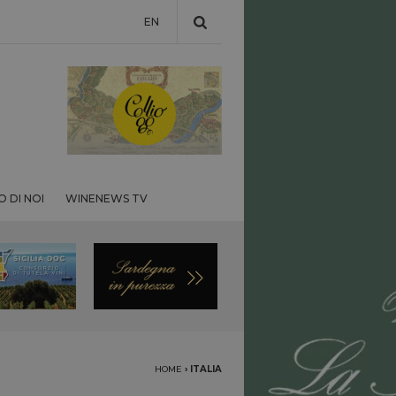
EN
 DI NOI
WINENEWS TV
HOME
›
ITALIA