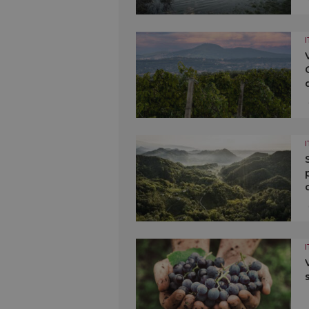
I
I
I