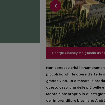
George Clooney sta girando un film
George Clooney sta girando un film
Non conosce crisi l’innamoramento 
piccoli borghi, le opere d’arte, la 
grande vino. Lo dimostra la produ
questo caso, una delle più belle e 
Montalcino: proprio in questi gior
dell’imprenditore brasiliano Andr