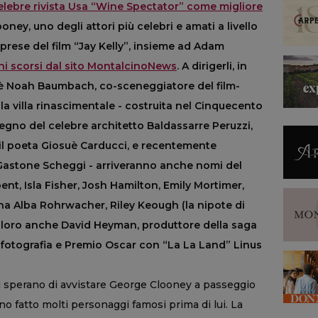
celebre rivista Usa “Wine Spectator” come migliore
oney, uno degli attori più celebri e amati a livello
prese del film “Jay Kelly”, insieme ad Adam
rni scorsi dal sito MontalcinoNews
. A dirigerli, in
c’è Noah Baumbach, co-sceneggiatore del film-
la villa rinascimentale - costruita nel Cinquecento
segno del celebre architett
o Baldassarre Peruzzi,
 il poeta Giosuè Carducci, e recentemente
o Gastone Scheggi
- arriveranno anche nomi del
ent, Isla Fisher, Josh Hamilton, Emily Mortimer,
iana Alba Rohrwacher, Riley Keough (la nipote di
n loro anche David Heyman, produttore della saga
lla fotografia e Premio Oscar con “La La Land” Linus
ti sperano di avvistare George Clooney a passeggio
o fatto molti personaggi famosi prima di lui. La