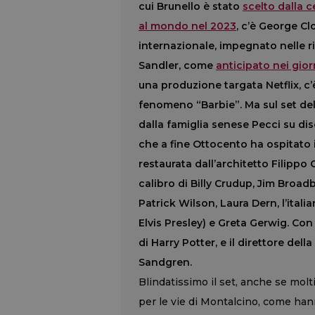
cui Brunello è stato
scelto dalla 
al mondo nel 2023
, c’è George Clo
internazionale, impegnato nelle ri
Sandler, come
anticipato nei gio
una produzione targata Netflix, 
fenomeno “Barbie”. Ma sul set del
dalla famiglia senese Pecci su di
che a fine Ottocento ha ospitato
restaurata dall’architetto Filipp
calibro di Billy Crudup, Jim Broadb
Patrick Wilson, Laura Dern, l’ital
Elvis Presley) e Greta Gerwig. Co
di Harry Potter, e il direttore de
Sandgren.
Blindatissimo il set, anche se mol
per le vie di Montalcino, come hann