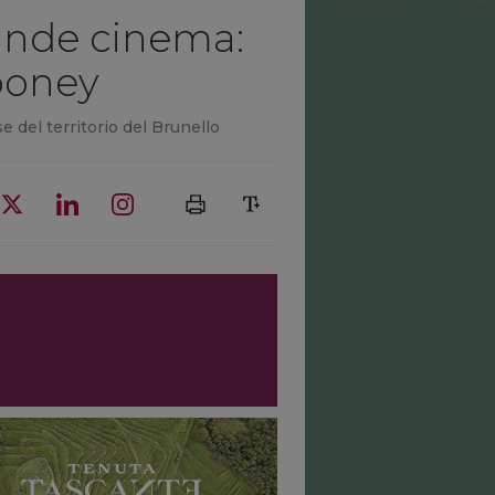
rande cinema:
ooney
e del territorio del Brunello