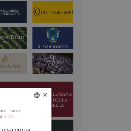
×
ndo il nostro
ITALIAN
gi di più
ENGLISH
FUNZIONALITÀ