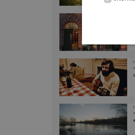
I
I
I