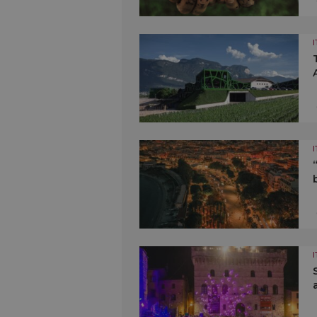
I
I
I