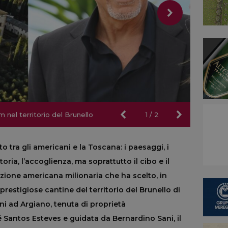
 nel territorio del Brunello
 nel territorio del Brunello
1
/
2
tra gli americani e la Toscana: i paesaggi, i
storia, l’accoglienza, ma soprattutto il cibo e il
zione americana milionaria che ha scelto, in
prestigiose cantine del territorio del Brunello di
ni ad Argiano, tenuta di proprietà
é Santos Esteves e guidata da Bernardino Sani, il