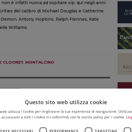
 non è infatti nuova ad ospitare vip: qui negli anni
brities del calibro di Michael Douglas e Catherine
t Demon, Antony Hopkins, Ralph Fiennes, Kate
lle Williams.
E CLOONEY
,
MONTALCINO
Questo sito web utilizza cookie
TALIA
Nasce sull’Etna un percorso diffuso in cui le
web utilizza i cookie per migliorare la tua esperienza di navigazione. Utilizza
opere d’arte dialogano con vigneti e pietra
 acconsenti a tutti i cookie in conformità con la nostra policy per i cookie.
Leg
lavica
ENTE NECESSARI
PERFORMANCE
TARGETING
06 Agosto 2026