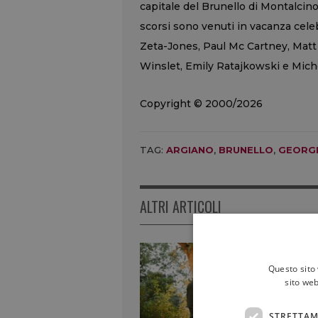
capitale del Brunello di Montalcino
scorsi sono venuti in vacanza cele
Zeta-Jones, Paul Mc Cartney, Mat
Winslet, Emily Ratajkowski e Miche
Copyright © 2000/2026
TAG:
ARGIANO
,
BRUNELLO
,
GEORG
ALTRI ARTICOLI
I
Questo sito 
sito web
STRETTAM