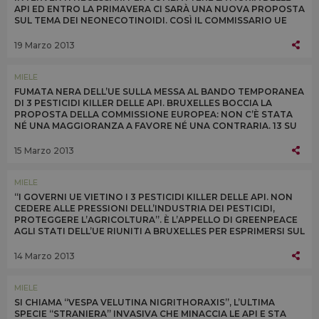
API ED ENTRO LA PRIMAVERA CI SARÀ UNA NUOVA PROPOSTA
SUL TEMA DEI NEONECOTINOIDI. COSÌ IL COMMISSARIO UE
ALLA SALUTE TONIO BORG OGGI A BRUXELLES
19 Marzo 2013
MIELE
FUMATA NERA DELL’UE SULLA MESSA AL BANDO TEMPORANEA
DI 3 PESTICIDI KILLER DELLE API. BRUXELLES BOCCIA LA
PROPOSTA DELLA COMMISSIONE EUROPEA: NON C’È STATA
NÉ UNA MAGGIORANZA A FAVORE NÉ UNA CONTRARIA. 13 SU
27 I SÌ, TRA CUI QUELLO DELL’ITALIA
15 Marzo 2013
MIELE
“I GOVERNI UE VIETINO I 3 PESTICIDI KILLER DELLE API. NON
CEDERE ALLE PRESSIONI DELL’INDUSTRIA DEI PESTICIDI,
PROTEGGERE L’AGRICOLTURA”. È L’APPELLO DI GREENPEACE
AGLI STATI DELL’UE RIUNITI A BRUXELLES PER ESPRIMERSI SUL
DIVIETO A 3 NEONICOTINOIDI
14 Marzo 2013
MIELE
SI CHIAMA “VESPA VELUTINA NIGRITHORAXIS”, L’ULTIMA
SPECIE “STRANIERA” INVASIVA CHE MINACCIA LE API E STA