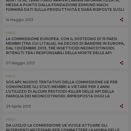
ADATTE AL TERRITORIO ARRIVA L’ARNIA INFORMATIZZATA,
MESSA A PUNTO DALLA FONDAZIONE EDMUND MACH:
FORNIRÀ DATI SULLA PRODUTTIVITÀ E DARÀ RISPOSTE SUGLI
EFFETTI NEGATIVI DEGLI AGROFARMACI
14 Maggio 2013
MIELE
LA COMMISSIONE EUROPEA, CON IL SOSTEGNO DI 15 PAESI
MEMBRI (TRA CUI L’ITALIA), HA DECISO DI BANDIRE IN EUROPA,
DAL 1 DICEMBRE 2013, TRE INSETTICIDI NEONICOTINOIDI,
RITENUTI TRA I RESPONSABILI DELLA MORTE DELLE API
07 Maggio 2013
MIELE
SOS API: NUOVO TENTATIVO DELLA COMMISSIONE UE PER
CONVINCERE GLI STATI MEMBRI A VIETARE PER 2 ANNI
L’UTILIZZO DI ALCUNI PESTICIDI-KILLER DELLE API DELLA
FAMIGLIA DEI NEONICOTINOIDI. RIPROPOSTA OGGI LA
QUESTIONE ALLO SPECIALE COMITATO UE DI APPELLO
29 Aprile 2013
MIELE
DA LUGLIO LA COMMISSIONE UE VUOLE ATTUARE GLI
INTERVENTI NECESSARI PER COMBATTERE LA MORIA DELLE