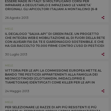
ESSERE MADE IN ITALY: SI MOLTIPLICANO CORSI PER
IMPARARE A DEGUSTARLO E IMPAZZANO LE VARIETA’
ORIGINALI. GLI APICOLTORI ITALIANI A MONTALCINO (6-8
SETTEMBRE) CON DEGUSTAZIONI DI TUTTI I TIPI
26 Agosto 2013
MIELE
IL DECALOGO “SALVA-API” DI GREEN PACE. UN PROGETTO
CHE INTEGRA WEB E MOBILITAZIONE AL DI FUORI DELLA RETE
CON ALVEARI FAI DA TE E GIARDINAGGIO SOSTENIBILE. E CHE
HA GIÀ RACCOLTO 70.000 FIRME CONTRO L’USO DI PESTICIDI
DANNOSI
30 Luglio 2013
MIELE
VITTORIA PER LE API: LA COMMISSIONE EUROPEA METTE AL
BANDO TRE PESTICIDI APPARTENENTI ALLA FAMIGLIA DEI
NEONICOTINOIDI (CLOTIANIDIN, IMIDACLOPRID E
TIAMETOXAM) IDENTIFICATI COME KILLER PER LE API IN
EUROPA. RESTRIZIONE IN VIGORE DALL’1 DICEMBRE 2013
24 Maggio 2013
MIELE
PER SELEZIONARE LE RAZZE DI API PIÙ RESISTENTI E PIÙ