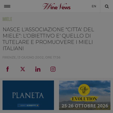
EN
MIELE
ITALIA
MONDO
NASCE L'ASSOCIAZIONE “CITTA' DEL
MIELE”: L’OBIETTIVO E' QUELLO DI
NON SOLO VINO
TUTELARE E PROMUOVERE I MIELI
ITALIANI
NEWSLETTER
FIRENZE,
13 GIUGNO 2002, ORE 17:56
LA CANTINA DI WINENEWS
DICONO DI NOI
WINENEWS TV