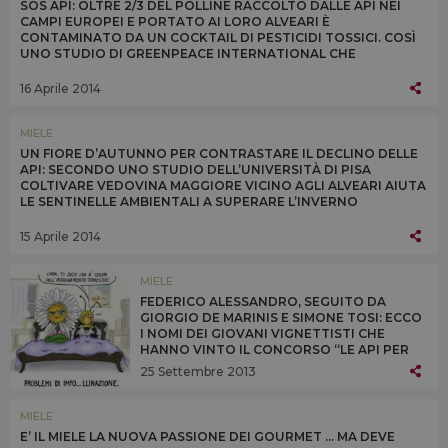
SOS API: OLTRE 2/3 DEL POLLINE RACCOLTO DALLE API NEI
CAMPI EUROPEI E PORTATO AI LORO ALVEARI È
CONTAMINATO DA UN COCKTAIL DI PESTICIDI TOSSICI. COSÌ
UNO STUDIO DI GREENPEACE INTERNATIONAL CHE
PROTESTA ALLA BAYER IN GERMANIA: “SMETTILA DI
UCCIDERCI”
16 Aprile 2014
MIELE
UN FIORE D’AUTUNNO PER CONTRASTARE IL DECLINO DELLE
API: SECONDO UNO STUDIO DELL’UNIVERSITÀ DI PISA
COLTIVARE VEDOVINA MAGGIORE VICINO AGLI ALVEARI AIUTA
LE SENTINELLE AMBIENTALI A SUPERARE L’INVERNO
FORNENDO POLLINE E NETTARE QUANDO SONO PIÙ CARENTI
15 Aprile 2014
MIELE
FEDERICO ALESSANDRO, SEGUITO DA
GIORGIO DE MARINIS E SIMONE TOSI: ECCO
I NOMI DEI GIOVANI VIGNETTISTI CHE
HANNO VINTO IL CONCORSO “LE API PER
UN’AGRICOLTURA DUREVOLE” DI UNAAPI,
25 Settembre 2013
CONAPI E AAPI E PATROCINATO DA SLOW
FOOD ITALIA E GREEN PEACE
MIELE
E’ IL MIELE LA NUOVA PASSIONE DEI GOURMET ... MA DEVE