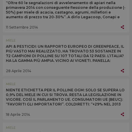
“Oltre 60 le segnalazioni di avvelenamento di apiari nella
primavera 2014 con conseguente flessione della produzione (-
50%) per miele di acacia, castagno, agrumi, millefiori e
aumento di prezzo tra 20-30%”. A dirlo Legacoop, Conapi e
Unaapi
11 Settembre 2014
MIELE
API & PESTICIDI: UN RAPPORTO EUROPEO DI GREENPEACE, IL
PIÙ VASTO MAI REALIZZATO, HA TROVATO 53 SOSTANZE IN
72 CAMPIONI DI POLLINE SU 107 TOTALI DA 12 PAESI. L’ITALIA?
HA LA GAMMA PIÙ AMPIA. VICINO AI VIGNETI. PANELLA:
“MODELLO AGRICOLO DEVE CAMBIARE”
28 Aprile 2014
MIELE
NIENTE ETICHETTA PER IL POLLINE OGM: SOLO SE SUPERA LO
0,9% DEL MIELE IN CUI SI TROVA. RESTA LA LEGISLAZIONE IN
VIGORE. COSÌ IL PARLAMENTO UE. CONSUMATORI UE (BEUC):
“FAVORITI GLI IMPORTATORI”. COLDIRETTI: “+29% NEL 2013
L’IMPORT DI MIELE CINESE OGM”
18 Aprile 2014
MIELE