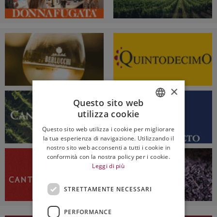
×
Questo sito web
utilizza cookie
ITALIAN
Questo sito web utilizza i cookie per migliorare
ENGLISH
la tua esperienza di navigazione. Utilizzando il
nostro sito web acconsenti a tutti i cookie in
conformità con la nostra policy per i cookie.
Leggi di più
STRETTAMENTE NECESSARI
PERFORMANCE