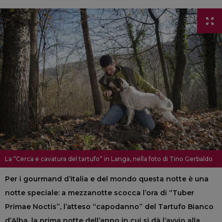
La “Cerca e cavatura del tartufo” in Langa, nella foto di Tino Gerbaldo
Per i gourmand d’Italia e del mondo questa notte è una
notte speciale: a mezzanotte scocca l’ora di “Tuber
Primae Noctis”, l’atteso “capodanno” del Tartufo Bianco
d’Alba, la prima notte dell’anno in cui si dà l’avvio alla