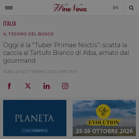
EN
ITALIA
ITALIA
IL TESORO DEL BOSCO
MONDO
Oggi è la “Tuber Primae Noctis”: scatta la
NON SOLO VINO
caccia al Tartufo Bianco di Alba, amato dai
NEWSLETTER
gourmand
LA CANTINA DI WINENEWS
ALBA,
20 SETTEMBRE 2022, ORE 17:41
DICONO DI NOI
WINENEWS TV