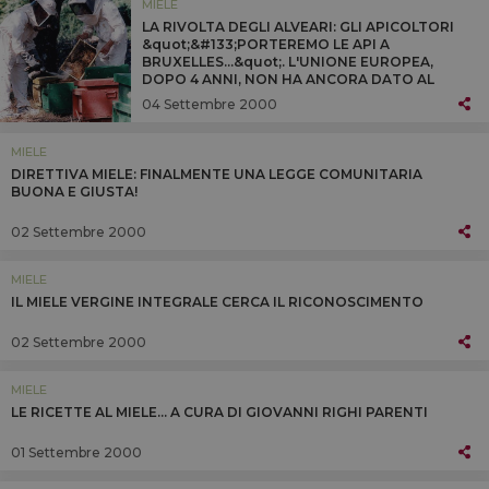
MIELE
LA RIVOLTA DEGLI ALVEARI: GLI APICOLTORI
&quot;&#133;PORTEREMO LE API A
BRUXELLES...&quot;. L'UNIONE EUROPEA,
DOPO 4 ANNI, NON HA ANCORA DATO AL
MIELE VERGINE INTEGRALE ITALIANO
04 Settembre 2000
L'ATTESTAZIONE DI &quot;SPECIALITA'
TRADIZIONALE GARANTITA&quot;
MIELE
DIRETTIVA MIELE: FINALMENTE UNA LEGGE COMUNITARIA
BUONA E GIUSTA!
02 Settembre 2000
MIELE
IL MIELE VERGINE INTEGRALE CERCA IL RICONOSCIMENTO
02 Settembre 2000
MIELE
LE RICETTE AL MIELE... A CURA DI GIOVANNI RIGHI PARENTI
01 Settembre 2000