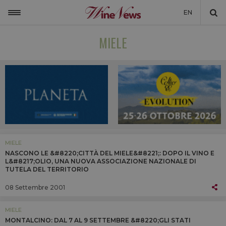
EN
ITALIA
MIELE
MONDO
NON SOLO VINO
NEWSLETTER
LA CANTINA DI WINENEWS
DICONO DI NOI
MIELE
NASCONO LE &#8220;CITTÀ DEL MIELE&#8221;: DOPO IL VINO E
WINENEWS TV
L&#8217;OLIO, UNA NUOVA ASSOCIAZIONE NAZIONALE DI
TUTELA DEL TERRITORIO
08 Settembre 2001
MIELE
MONTALCINO: DAL 7 AL 9 SETTEMBRE &#8220;GLI STATI