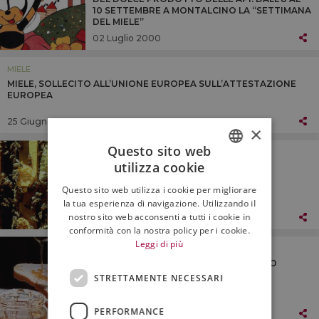
10 SETTEMBRE A MONTALCINO LA “SETTIMANA
DEL MIELE”
02 Luglio 2000
MIELE
MIELE, SOLLECITO ALL’UNIONE EUROPEA SULL’ATTESTAZIONE
EUROPEA
25 Giugno 2000
×
Questo sito web
MIELE
utilizza cookie
LA FARMACIA DI API E FORMICHE
ITALIAN
Questo sito web utilizza i cookie per migliorare
ENGLISH
la tua esperienza di navigazione. Utilizzando il
nostro sito web acconsenti a tutti i cookie in
06 Maggio 2000
conformità con la nostra policy per i cookie.
Leggi di più
MIELE
BUON MIELE E FANTASIA: IDEE PER UNO
SPUNTINO NATURALE
STRETTAMENTE NECESSARI
PERFORMANCE
06 Maggio 2000