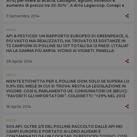
50%) per miele di acacia, castagno, agrumi, millefiori e
aumento di prezzo tra 20-30%”. A dirlo Legacoop, Conapi e
Unaapi
11 Settembre 2014
MIELE
API & PESTICIDI: UN RAPPORTO EUROPEO DI GREENPEACE, IL
PIÙ VASTO MAI REALIZZATO, HA TROVATO 53 SOSTANZE IN
72 CAMPIONI DI POLLINE SU 107 TOTALI DA 12 PAESI. L’ITALIA?
HA LA GAMMA PIÙ AMPIA. VICINO AI VIGNETI. PANELLA:
“MODELLO AGRICOLO DEVE CAMBIARE”
28 Aprile 2014
MIELE
NIENTE ETICHETTA PER IL POLLINE OGM: SOLO SE SUPERA LO
0,9% DEL MIELE IN CUI SI TROVA. RESTA LA LEGISLAZIONE IN
VIGORE. COSÌ IL PARLAMENTO UE. CONSUMATORI UE (BEUC):
“FAVORITI GLI IMPORTATORI”. COLDIRETTI: “+29% NEL 2013
L’IMPORT DI MIELE CINESE OGM”
18 Aprile 2014
MIELE
SOS API: OLTRE 2/3 DEL POLLINE RACCOLTO DALLE API NEI
CAMPI EUROPEI E PORTATO AI LORO ALVEARI È
CONTAMINATO DA UN COCKTAIL DI PESTICIDI TOSSICI. COSÌ