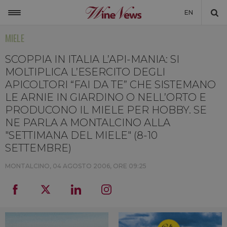
EN
MIELE
ITALIA
MONDO
SCOPPIA IN ITALIA L’API-MANIA: SI
MOLTIPLICA L’ESERCITO DEGLI
NON SOLO VINO
APICOLTORI “FAI DA TE” CHE SISTEMANO
LE ARNIE IN GIARDINO O NELL’ORTO E
NEWSLETTER
PRODUCONO IL MIELE PER HOBBY. SE
LA CANTINA DI WINENEWS
NE PARLA A MONTALCINO ALLA
"SETTIMANA DEL MIELE" (8-10
DICONO DI NOI
SETTEMBRE)
WINENEWS TV
MONTALCINO,
04 AGOSTO 2006, ORE 09:25