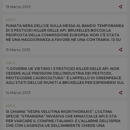
ALLA SALUTE TONIO BORG OGGI A BRUXELLES
19 Marzo 2013
MIELE
FUMATA NERA DELL’UE SULLA MESSA AL BANDO TEMPORANEA
DI 3 PESTICIDI KILLER DELLE API. BRUXELLES BOCCIA LA
PROPOSTA DELLA COMMISSIONE EUROPEA: NON C’È STATA
NÉ UNA MAGGIORANZA A FAVORE NÉ UNA CONTRARIA. 13 SU
27 I SÌ, TRA CUI QUELLO DELL’ITALIA
15 Marzo 2013
MIELE
“I GOVERNI UE VIETINO I 3 PESTICIDI KILLER DELLE API. NON
CEDERE ALLE PRESSIONI DELL’INDUSTRIA DEI PESTICIDI,
PROTEGGERE L’AGRICOLTURA”. È L’APPELLO DI GREENPEACE
AGLI STATI DELL’UE RIUNITI A BRUXELLES PER ESPRIMERSI SUL
DIVIETO A 3 NEONICOTINOIDI
14 Marzo 2013
MIELE
SI CHIAMA “VESPA VELUTINA NIGRITHORAXIS”, L’ULTIMA
SPECIE “STRANIERA” INVASIVA CHE MINACCIA LE API E STA
PER VARCARE IL CONFINE ITALIANO. È L’ALLARME DELL’ISPRA
CHE CON L’AGENZIA UE DELL’AMBIENTE CHIEDE UNA