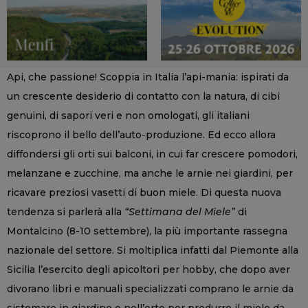
Api, che passione! Scoppia in Italia l’api-mania: ispirati da
un crescente desiderio di contatto con la natura, di cibi
genuini, di sapori veri e non omologati, gli italiani
riscoprono il bello dell’auto-produzione. Ed ecco allora
diffondersi gli orti sui balconi, in cui far crescere pomodori,
melanzane e zucchine, ma anche le arnie nei giardini, per
ricavare preziosi vasetti di buon miele. Di questa nuova
tendenza si parlerà alla
“Settimana del Miele”
di
Montalcino (8-10 settembre), la più importante rassegna
nazionale del settore. Si moltiplica infatti dal Piemonte alla
Sicilia l’esercito degli apicoltori per hobby, che dopo aver
divorano libri e manuali specializzati comprano le arnie da
sistemare in giardino o nell’orto per produrre il miele da