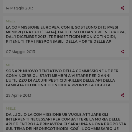
EFFETTI NEGATIVI DEGLI AGROFARMACI
14 Maggio 2013
MIELE
LA COMMISSIONE EUROPEA, CON IL SOSTEGNO DI 15 PAESI
MEMBRI (TRA CUI L’ITALIA), HA DECISO DI BANDIRE IN EUROPA,
DAL 1 DICEMBRE 2013, TRE INSETTICIDI NEONICOTINOIDI,
RITENUTI TRA I RESPONSABILI DELLA MORTE DELLE API
07 Maggio 2013
MIELE
SOS API: NUOVO TENTATIVO DELLA COMMISSIONE UE PER
CONVINCERE GLI STATI MEMBRI A VIETARE PER 2 ANNI
L’UTILIZZO DI ALCUNI PESTICIDI-KILLER DELLE API DELLA
FAMIGLIA DEI NEONICOTINOIDI. RIPROPOSTA OGGI LA
QUESTIONE ALLO SPECIALE COMITATO UE DI APPELLO
29 Aprile 2013
MIELE
DA LUGLIO LA COMMISSIONE UE VUOLE ATTUARE GLI
INTERVENTI NECESSARI PER COMBATTERE LA MORIA DELLE
API ED ENTRO LA PRIMAVERA CI SARÀ UNA NUOVA PROPOSTA
SUL TEMA DEI NEONECOTINOIDI. COSÌ IL COMMISSARIO UE