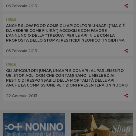
REGOLAMENTAZIONE PER AFFRONTARE IL PROBLEMA
05 Febbraio 2013
MIELE
ANCHE SLOW FOOD COME GLI APICOLTORI UNAAPI (“MA C’È
DA VEDERE COME FINIRÀ”) ACCOGLIE CON FAVORE
L’ANNUNCIO DELLA “TREGUA” PER LE API IN UE CON LA
PROPOSTA DELLO STOP AI PESTICIDI NEONICOTINOIDI (MA
SOLO PER 3 VARIETÀ) PER 2 ANNI DA LUGLIO 2013
05 Febbraio 2013
MIELE
GLI APICOLTORI (UNAF, UNAAPI E CONAPI) AL PARLEMENTO
UE: STOP AGLI OGM CHE CONTAMINANO IL MIELE ED AI
PESTICIDI RESPONSABILI DELLA MORTALITÀ DELLE API.
ANCHE LA COMMISSIONE PETIZIONI PRESENTERÀ UN NUOVO
STUDIO SUGLI EFFETTI DEI NEONICOTINOIDI
22 Gennaio 2013