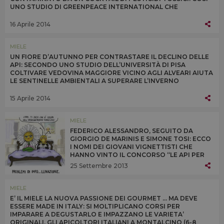
UNO STUDIO DI GREENPEACE INTERNATIONAL CHE
PROTESTA ALLA BAYER IN GERMANIA: “SMETTILA DI
UCCIDERCI”
16 Aprile 2014
MIELE
UN FIORE D’AUTUNNO PER CONTRASTARE IL DECLINO DELLE
API: SECONDO UNO STUDIO DELL’UNIVERSITÀ DI PISA
COLTIVARE VEDOVINA MAGGIORE VICINO AGLI ALVEARI AIUTA
LE SENTINELLE AMBIENTALI A SUPERARE L’INVERNO
FORNENDO POLLINE E NETTARE QUANDO SONO PIÙ CARENTI
15 Aprile 2014
MIELE
FEDERICO ALESSANDRO, SEGUITO DA
GIORGIO DE MARINIS E SIMONE TOSI: ECCO
I NOMI DEI GIOVANI VIGNETTISTI CHE
HANNO VINTO IL CONCORSO “LE API PER
UN’AGRICOLTURA DUREVOLE” DI UNAAPI,
25 Settembre 2013
CONAPI E AAPI E PATROCINATO DA SLOW
FOOD ITALIA E GREEN PEACE
MIELE
E’ IL MIELE LA NUOVA PASSIONE DEI GOURMET ... MA DEVE
ESSERE MADE IN ITALY: SI MOLTIPLICANO CORSI PER
IMPARARE A DEGUSTARLO E IMPAZZANO LE VARIETA’
ORIGINALI. GLI APICOLTORI ITALIANI A MONTALCINO (6-8