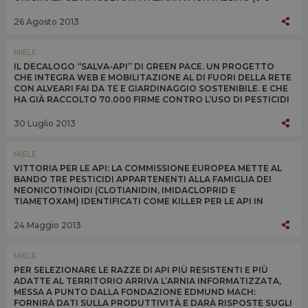
SETTEMBRE) CON DEGUSTAZIONI DI TUTTI I TIPI
26 Agosto 2013
MIELE
IL DECALOGO “SALVA-API” DI GREEN PACE. UN PROGETTO
CHE INTEGRA WEB E MOBILITAZIONE AL DI FUORI DELLA RETE
CON ALVEARI FAI DA TE E GIARDINAGGIO SOSTENIBILE. E CHE
HA GIÀ RACCOLTO 70.000 FIRME CONTRO L’USO DI PESTICIDI
DANNOSI
30 Luglio 2013
MIELE
VITTORIA PER LE API: LA COMMISSIONE EUROPEA METTE AL
BANDO TRE PESTICIDI APPARTENENTI ALLA FAMIGLIA DEI
NEONICOTINOIDI (CLOTIANIDIN, IMIDACLOPRID E
TIAMETOXAM) IDENTIFICATI COME KILLER PER LE API IN
EUROPA. RESTRIZIONE IN VIGORE DALL’1 DICEMBRE 2013
24 Maggio 2013
MIELE
PER SELEZIONARE LE RAZZE DI API PIÙ RESISTENTI E PIÙ
ADATTE AL TERRITORIO ARRIVA L’ARNIA INFORMATIZZATA,
MESSA A PUNTO DALLA FONDAZIONE EDMUND MACH:
FORNIRÀ DATI SULLA PRODUTTIVITÀ E DARÀ RISPOSTE SUGLI