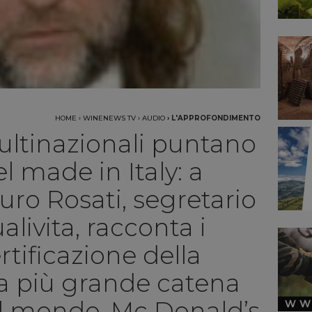
HOME
›
WINENEWS TV
›
AUDIO
›
L'APPROFONDIMENTO
ultinazionali puntano
el made in Italy: a
o Rosati, segretario
livita, racconta i
rtificazione della
la più grande catena
el mondo, Mc Donald’s