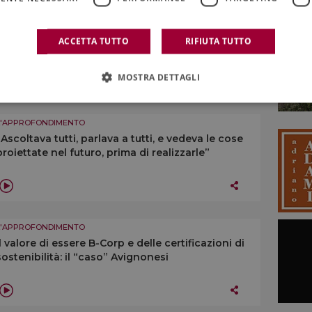
L'APPROFONDIMENTO
“Ridurre la produzione? No a generalizzazioni su
ACCETTA TUTTO
RIFIUTA TUTTO
taglio rese o estirpi, ogni territorio è diverso”
MOSTRA DETTAGLI
L'APPROFONDIMENTO
“Ascoltava tutti, parlava a tutti, e vedeva le cose
proiettate nel futuro, prima di realizzarle”
L'APPROFONDIMENTO
Il valore di essere B-Corp e delle certificazioni di
sostenibilità: il “caso” Avignonesi