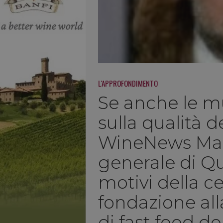
L'APPROFONDIMENTO
Se anche le m
sulla qualità d
WineNews Maur
generale di Qua
motivi della ce
fondazione al
di fast food d