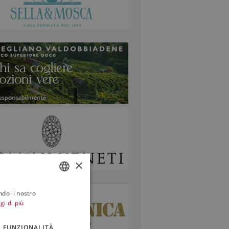
×
ndo il nostro
ITALIAN
gi di più
ENGLISH
FUNZIONALITÀ