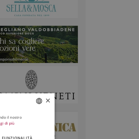
×
ndo il nostro
ITALIAN
gi di più
ENGLISH
FUNZIONALITÀ