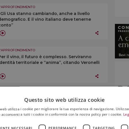
L'APPROFONDIMENTO
“Gli Usa stanno cambiando, anche a livello
demografico. E il vino italiano deve tenerne
conto”
L'APPROFONDIMENTO
Per il vino, il futuro è complesso. Serviranno
identità territoriale e “anima”, citando Veronelli
L'APPROFONDIMENTO
Questo sito web utilizza cookie
“Dovremmo cercare di riunire le denominazioni
sotto un numero minore di consorzi di tutela”
web utilizza i cookie per migliorare la tua esperienza di navigazione. Utilizza
 acconsenti a tutti i cookie in conformità con la nostra policy per i cookie.
Leg
ENTE NECESSARI
PERFORMANCE
TARGETING