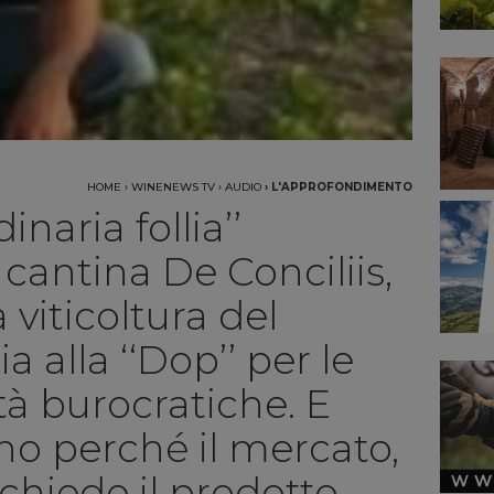
HOME
›
WINENEWS TV
›
AUDIO
›
L'APPROFONDIMENTO
inaria follia’’
 cantina De Conciliis,
a viticoltura del
a alla ‘‘Dop’’ per le
tà burocratiche. E
 vino perché il mercato,
ichiede il prodotto