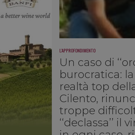
L'APPROFONDIMENTO
Un caso di ‘‘ord
burocratica: la
realtà top dell
Cilento, rinunci
troppe difficol
‘‘declassa’’ il
in ogni caso, r