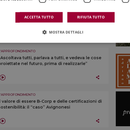
L'APPROFONDIMENTO
“Ridurre la produzione? No a generalizzazioni su
ACCETTA TUTTO
RIFIUTA TUTTO
taglio rese o estirpi, ogni territorio è diverso”
MOSTRA DETTAGLI
L'APPROFONDIMENTO
“Ascoltava tutti, parlava a tutti, e vedeva le cose
proiettate nel futuro, prima di realizzarle”
L'APPROFONDIMENTO
Il valore di essere B-Corp e delle certificazioni di
sostenibilità: il “caso” Avignonesi