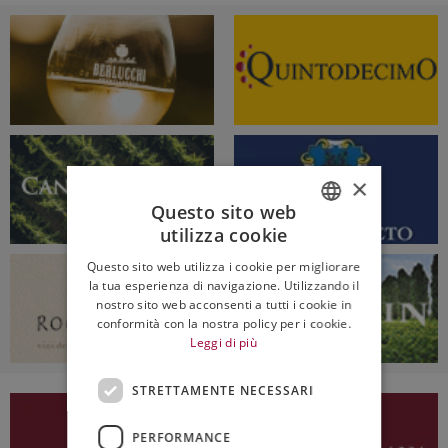
×
Questo sito web
utilizza cookie
ITALIAN
Questo sito web utilizza i cookie per migliorare
ENGLISH
la tua esperienza di navigazione. Utilizzando il
nostro sito web acconsenti a tutti i cookie in
conformità con la nostra policy per i cookie.
Leggi di più
STRETTAMENTE NECESSARI
PERFORMANCE