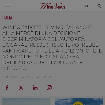
EN
ITALIA
ITALIA
MONDO
WINE & EXPORT - IL VINO ITALIANO È
ALLA MERCÈ DI UNA DECISIONE
NON SOLO VINO
DISCRIMINATORIA DELL’AUTORITÀ
DOGANALI RUSSE (FTS), CHE POTREBBE
NEWSLETTER
VANIFICARE TUTTE LE ATTENZIONI CHE IL
LA CANTINA DI WINENEWS
MONDO DEL VINO ITALIANO HA
DEDICATO A QUELL’IMPORTANTE
DICONO DI NOI
MERCATO
WINENEWS TV
ROMA,
02 LUGLIO 2011, ORE 14:03