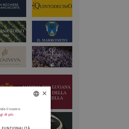
×
ndo il nostro
ITALIAN
gi di più
ENGLISH
FUNZIONALITÀ