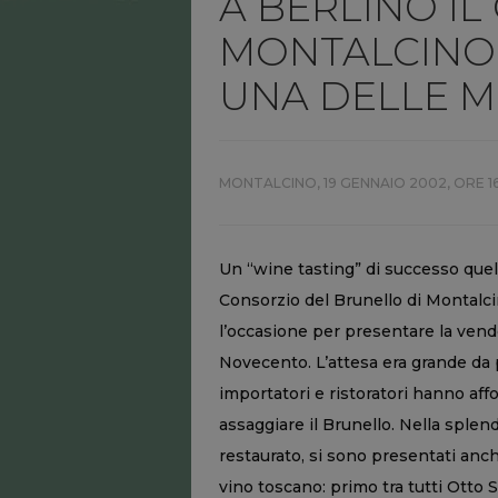
A BERLINO I
MONTALCINO 
UNA DELLE M
MONTALCINO,
19 GENNAIO 2002, ORE 16
Un “wine tasting” di successo quell
Consorzio del Brunello di Montalc
l’occasione per presentare la vend
Novecento. L’attesa era grande da p
importatori e ristoratori hanno affo
assaggiare il Brunello. Nella sple
restaurato, si sono presentati anch
vino toscano: primo tra tutti Otto 