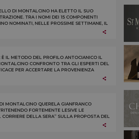
ELLO DI MONTALCINO HA ELETTO IL SUO
RAZIONE. TRA I NOMI DEI 15 COMPONENTI
NO NOMINATI, NELLE PROSSIME SETTIMANE, IL
RZIO E I TRE VICE PRESIDENTI
 È IL METODO DEL PROFILO ANTOCIANICO IL
A MONTALCINO CONFRONTO TRA GLI ESPERTI DEL
FICACE PER ACCERTARE LA PROVENIENZA
BOTTIGLIE DI BRUNELLO
 DI MONTALCINO QUERELA GIANFRANCO
“RITENENDO FORTEMENTE LESIVE LE
 CORRIERE DELLA SERA” SULLA PROPOSTA DEL
INO DELLA SOLIDARIETÀ”