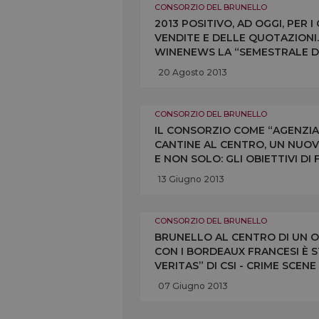
CONSORZIO DEL BRUNELLO
2013 POSITIVO, AD OGGI, PER I
VENDITE E DELLE QUOTAZIONI.
WINENEWS LA “SEMESTRALE DI
“VENDITE IN CALO MA PREVIS
20 Agosto 2013
CONSORZIO DEL BRUNELLO
IL CONSORZIO COME “AGENZIA 
CANTINE AL CENTRO, UN NUOVO
E NON SOLO: GLI OBIETTIVI D
DEL CONSORZIO DEL BRUNELL
13 Giugno 2013
CONSORZIO DEL BRUNELLO
BRUNELLO AL CENTRO DI UN O
CON I BORDEAUX FRANCESI È 
VERITAS” DI CSI - CRIME SCEN
ALLA RIBALTA LA POLIZIA SCI
07 Giugno 2013