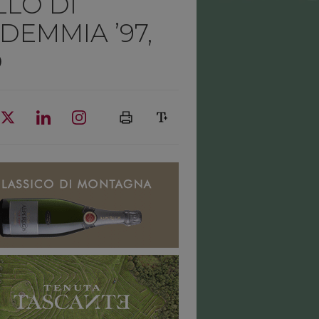
LLO DI
EMMIA ’97,
O