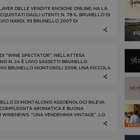
LAYER DELLE VENDITE ENOICHE ONLINE, HA LA
ACQUISTATI DAGLI UTENTI: N. 78 IL BRUNELLO DI
VIO NARDI, 93 BRUNELLO 2007 DI
NDITUR 2011 DI ARGIANO
DI “WINE SPECTATOR”: NELL’ATTESA
NO N. 24 È LIVIO SASSETTI BRUNELLO
ESINO BRUNELLO MONTOSOLI 2008, UNA PICCOLA
ALTÀ CONSOLIDATA DEL TERRITORIO
UNELLO DI MONTALCINO ASSOENOLOGI RILEVA
A COMPLESSITÀ AROMATICA E BUONA
DI WINENEWS: “UNA VENDEMMIA VINTAGE”. LO
A MONTALCINONEWS.COM