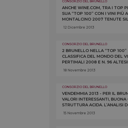
CONSORZIO DEL BRUNELLO
ANCHE WINE.COM, TRA I TOP P
SUA “TOP 100” CON I VINI PIÙ 
MONTALCINO 2007 TENUTE SIL
MASTROJANNI E 98 NON CONFU
12 Dicembre 2013
CONSORZIO DEL BRUNELLO
2 BRUNELLO NELLA “TOP 100” 
CLASSIFICA DEL MONDO DEL VI
PERTIMALI 2008 E N. 96 ALT
AZIENDA FAMILIARE E UNA RE
18 Novembre 2013
CONSORZIO DEL BRUNELLO
VENDEMMIA 2013 - PER IL BR
VALORI INTERESSANTI, BUON
STRUTTURA ACIDA. L’ANALISI 
CONFERMANO I PRODUTTORI 
15 Novembre 2013