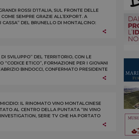
 GRANDI ROSSI D’ITALIA, SUL FRONTE DELLE
 COME SEMPRE GRAZIE ALL’EXPORT. A
 CASSA” DEL BRUNELLO DI MONTALCINO:
TE PER LA VENDEMMIA SCARSA”
DI SVILUPPO” DEL TERRITORIO, CON LE
 “CODICE ETICO”, FORMAZIONE PER I GIOVANI
I FABRIZIO BINDOCCI, CONFERMATO PRESIDENTE
O DI MONTALCINO
MICIDIO: IL RINOMATO VINO MONTALCINESE
STATO AL CENTRO DELLA PUNTATA “IN VINO
E INVESTIGATION, SERIE TV CHE HA PORTATO
ENTIFICA AMERICANA