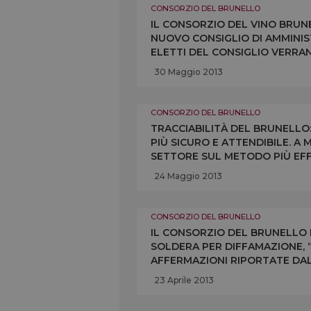
CONSORZIO DEL BRUNELLO
IL CONSORZIO DEL VINO BRUN
NUOVO CONSIGLIO DI AMMINIST
ELETTI DEL CONSIGLIO VERRAN
FUTURO PRESIDENTE DEL CONSO
30 Maggio 2013
CONSORZIO DEL BRUNELLO
TRACCIABILITÀ DEL BRUNELLO:
PIÙ SICURO E ATTENDIBILE. 
SETTORE SUL METODO PIÙ EF
DELL’UVA SANGIOVESE NELLE 
24 Maggio 2013
CONSORZIO DEL BRUNELLO
IL CONSORZIO DEL BRUNELLO
SOLDERA PER DIFFAMAZIONE, 
AFFERMAZIONI RIPORTATE DAL
CONSORZIO DI DONARGLI IL “V
23 Aprile 2013