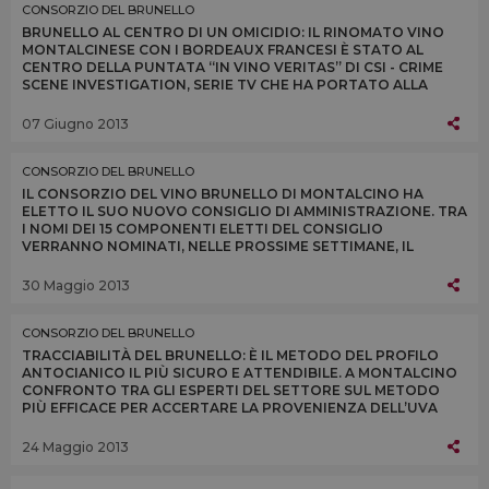
CONSORZIO DEL BRUNELLO
BRUNELLO AL CENTRO DI UN OMICIDIO: IL RINOMATO VINO
MONTALCINESE CON I BORDEAUX FRANCESI È STATO AL
CENTRO DELLA PUNTATA “IN VINO VERITAS” DI CSI - CRIME
SCENE INVESTIGATION, SERIE TV CHE HA PORTATO ALLA
RIBALTA LA POLIZIA SCIENTIFICA AMERICANA
07 Giugno 2013
CONSORZIO DEL BRUNELLO
IL CONSORZIO DEL VINO BRUNELLO DI MONTALCINO HA
ELETTO IL SUO NUOVO CONSIGLIO DI AMMINISTRAZIONE. TRA
I NOMI DEI 15 COMPONENTI ELETTI DEL CONSIGLIO
VERRANNO NOMINATI, NELLE PROSSIME SETTIMANE, IL
FUTURO PRESIDENTE DEL CONSORZIO E I TRE VICE
PRESIDENTI
30 Maggio 2013
CONSORZIO DEL BRUNELLO
TRACCIABILITÀ DEL BRUNELLO: È IL METODO DEL PROFILO
ANTOCIANICO IL PIÙ SICURO E ATTENDIBILE. A MONTALCINO
CONFRONTO TRA GLI ESPERTI DEL SETTORE SUL METODO
PIÙ EFFICACE PER ACCERTARE LA PROVENIENZA DELL’UVA
SANGIOVESE NELLE BOTTIGLIE DI BRUNELLO
24 Maggio 2013