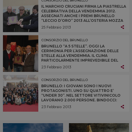
CONSORZIO DEL BRUNELLO
IL MARCHIO CRUCIANI FIRMA LA PIASTRELLA
CELEBRATIVA DELLA VENDEMMIA 2012.
ASSEGNATI ANCHE I PREMI BRUNELLO
“LECCIO D’ORO” 2013 ALL’OSTERIA MOZZA
DI LOS ANGELES, ALL’ENOTECA CORTINA DI
25 Febbraio 2013
CORTINA D’AMPEZZO E ALL’OSTERIA
BRUNELLO DI MILANO
CONSORZIO DEL BRUNELLO
BRUNELLO “A 5 STELLE”. OGGI LA
CERIMONIA PER L’ASSEGNAZIONE DELLE
STELLE ALLA VENDEMMIA. IL CLIMA
PARTICOLARMENTE IMPREVEDIBILE DEL
2012 NON HA INFLUITO SULLA QUALITÀ
23 Febbraio 2013
DELLE UVE RACCOLTE A MONTALCINO, A
FRONTE DI UN CALO DELLE QUANTITÀ DEL
14%
CONSORZIO DEL BRUNELLO
BRUNELLO: I GIOVANI SONO I NUOVI
PROTAGONISTI. UNO SU QUATTRO E’
“UNDER 30”. NEL SETTORE VITIVINICOLO
LAVORANO 2.000 PERSONE. BINDOCCI:
“MONTALCINO È ESEMPIO RIUSCITO DI
23 Febbraio 2013
TERRITORIO, DOVE L’AGRICOLTURA CREA
VALORE E LO FA RIMANERE SUL
TERRITORIO”