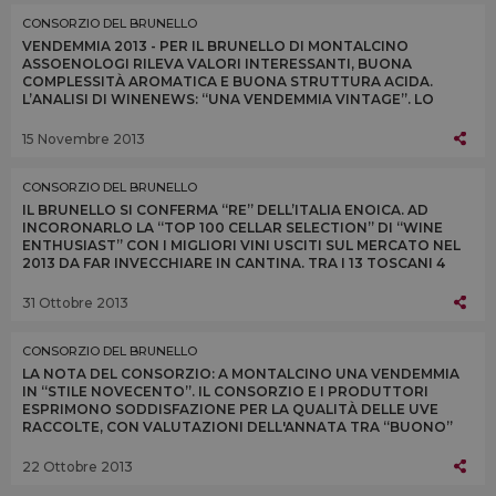
CONSORZIO DEL BRUNELLO
VENDEMMIA 2013 - PER IL BRUNELLO DI MONTALCINO
ASSOENOLOGI RILEVA VALORI INTERESSANTI, BUONA
COMPLESSITÀ AROMATICA E BUONA STRUTTURA ACIDA.
L’ANALISI DI WINENEWS: “UNA VENDEMMIA VINTAGE”. LO
CONFERMANO I PRODUTTORI A MONTALCINONEWS.COM
15 Novembre 2013
CONSORZIO DEL BRUNELLO
IL BRUNELLO SI CONFERMA “RE” DELL’ITALIA ENOICA. AD
INCORONARLO LA “TOP 100 CELLAR SELECTION” DI “WINE
ENTHUSIAST” CON I MIGLIORI VINI USCITI SUL MERCATO NEL
2013 DA FAR INVECCHIARE IN CANTINA. TRA I 13 TOSCANI 4
SONO BRUNELLO (SU 17 ITALIANI)
31 Ottobre 2013
CONSORZIO DEL BRUNELLO
LA NOTA DEL CONSORZIO: A MONTALCINO UNA VENDEMMIA
IN “STILE NOVECENTO”. IL CONSORZIO E I PRODUTTORI
ESPRIMONO SODDISFAZIONE PER LA QUALITÀ DELLE UVE
RACCOLTE, CON VALUTAZIONI DELL'ANNATA TRA “BUONO”
ED “ECCELLENTE” E QUANTITÀ IN AUMENTO DEL 10%
22 Ottobre 2013