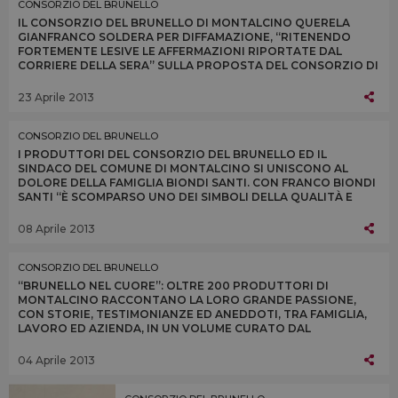
CONSORZIO DEL BRUNELLO
IL CONSORZIO DEL BRUNELLO DI MONTALCINO QUERELA
GIANFRANCO SOLDERA PER DIFFAMAZIONE, “RITENENDO
FORTEMENTE LESIVE LE AFFERMAZIONI RIPORTATE DAL
CORRIERE DELLA SERA” SULLA PROPOSTA DEL CONSORZIO DI
DONARGLI IL “VINO DELLA SOLIDARIETÀ”
23 Aprile 2013
CONSORZIO DEL BRUNELLO
I PRODUTTORI DEL CONSORZIO DEL BRUNELLO ED IL
SINDACO DEL COMUNE DI MONTALCINO SI UNISCONO AL
DOLORE DELLA FAMIGLIA BIONDI SANTI. CON FRANCO BIONDI
SANTI “È SCOMPARSO UNO DEI SIMBOLI DELLA QUALITÀ E
DELL’ECCELLENZA DEL VINO ITALIANO NEL MONDO”
08 Aprile 2013
CONSORZIO DEL BRUNELLO
“BRUNELLO NEL CUORE”: OLTRE 200 PRODUTTORI DI
MONTALCINO RACCONTANO LA LORO GRANDE PASSIONE,
CON STORIE, TESTIMONIANZE ED ANEDDOTI, TRA FAMIGLIA,
LAVORO ED AZIENDA, IN UN VOLUME CURATO DAL
CONSORZIO DEL BRUNELLO E DI SCENA A “VINITALY 2013”
04 Aprile 2013