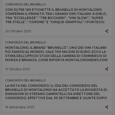
CONSORZIO DEL BRUNELLO
CON OLTRE 160 ETICHETTE IL BRUNELLO DI MONTALCINO
CONFERMA IL PRIMATO TRA I GRANDI VINI ITALIANI: A DIRLO,
TRA “ECCELLENZE”, “TRE BICCHIERI”, “VINI SLOW”, “SUPER
TRE STELLE”, “CORONE” E “CINQUE GRAPPOLI” I PUNTEGGI
DELLE PRINCIPALI GUIDE ITALIANE
20 Ottobre 2013
CONSORZIO DEL BRUNELLO
MONTALCINO, IL BRAND “BRUNELLO”, UNO DEI VINI ITALIANI
PIÙ FAMOSI AL MONDO, VALE 700 MILIONI DI EURO. ECCO LA
STIMA DELL’UFFICIO STUDI DELLA CAMERA DI COMMERCIO DI
MONZA E BRIANZA, COME RIPORTA MONTALCINONEWS.COM
17 Ottobre 2013
CONSORZIO DEL BRUNELLO
LA NOTA DEL CONSORZIO: IL CDA DEL CONSORZIO DEL
BRUNELLO DI MONTALCINO HA ACCETTATO LA RICHIESTA DI
DIMISSIONI DI STEFANO CAMPATELLI DA DIRETTORE DEL
CONSORZIO, EFFETTIVE DAL 30 SETTEMBRE E GIUNTE DOPO
UN CONFRONTO AVVIATO NELLE SCORSE SETTIMANE
19 Settembre 2013