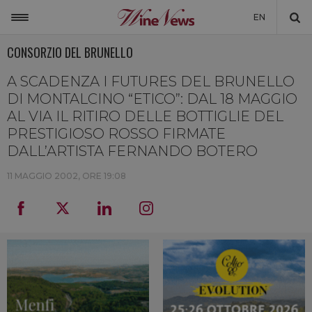
EN
CONSORZIO DEL BRUNELLO
ITALIA
MONDO
A SCADENZA I FUTURES DEL BRUNELLO
DI MONTALCINO “ETICO”: DAL 18 MAGGIO
NON SOLO VINO
AL VIA IL RITIRO DELLE BOTTIGLIE DEL
PRESTIGIOSO ROSSO FIRMATE
NEWSLETTER
DALL’ARTISTA FERNANDO BOTERO
LA CANTINA DI WINENEWS
11 MAGGIO 2002, ORE 19:08
DICONO DI NOI
WINENEWS TV