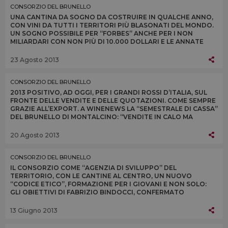
CONSORZIO DEL BRUNELLO
UNA CANTINA DA SOGNO DA COSTRUIRE IN QUALCHE ANNO,
CON VINI DA TUTTI I TERRITORI PIÙ BLASONATI DEL MONDO.
UN SOGNO POSSIBILE PER “FORBES” ANCHE PER I NON
MILIARDARI CON NON PIÙ DI 10.000 DOLLARI E LE ANNATE
2007 E 2008 DI BRUNELLO DI MONTALCINO
23 Agosto 2013
CONSORZIO DEL BRUNELLO
2013 POSITIVO, AD OGGI, PER I GRANDI ROSSI D’ITALIA, SUL
FRONTE DELLE VENDITE E DELLE QUOTAZIONI. COME SEMPRE
GRAZIE ALL’EXPORT. A WINENEWS LA “SEMESTRALE DI CASSA”
DEL BRUNELLO DI MONTALCINO: “VENDITE IN CALO MA
PREVISTE PER LA VENDEMMIA SCARSA”
20 Agosto 2013
CONSORZIO DEL BRUNELLO
IL CONSORZIO COME “AGENZIA DI SVILUPPO” DEL
TERRITORIO, CON LE CANTINE AL CENTRO, UN NUOVO
“CODICE ETICO”, FORMAZIONE PER I GIOVANI E NON SOLO:
GLI OBIETTIVI DI FABRIZIO BINDOCCI, CONFERMATO
PRESIDENTE DEL CONSORZIO DEL BRUNELLO DI
MONTALCINO
13 Giugno 2013