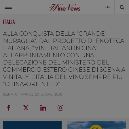
EN
ITALIA
ITALIA
MONDO
ALLA CONQUISTA DELLA “GRANDE
MURAGLIA”: DAL PROGETTO DI ENOTECA
NON SOLO VINO
ITALIANA, “VINI ITALIANI IN CINA”
ALL’APPUNTAMENTO CON UNA
NEWSLETTER
DELEGAZIONE DEL MINISTERO DEL
LA CANTINA DI WINENEWS
COMMERCIO ESTERO CINESE DI SCENA A
VINITALY, L’ITALIA DEL VINO SEMPRE PIÙ
DICONO DI NOI
“CHINA-ORIENTED”
WINENEWS TV
SIENA,
04 APRILE 2013, ORE 18:38