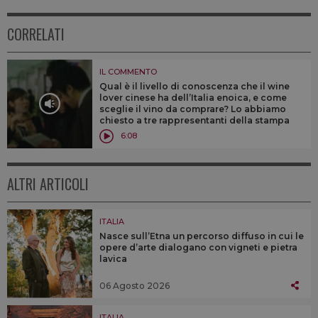
CORRELATI
IL COMMENTO
Qual è il livello di conoscenza che il wine
lover cinese ha dell’Italia enoica, e come
sceglie il vino da comprare? Lo abbiamo
chiesto a tre rappresentanti della stampa
enogastronomica del gigante asiatico alla
6:08
scoperta del Belpaese enogastronomico
ALTRI ARTICOLI
ITALIA
Nasce sull’Etna un percorso diffuso in cui le
opere d’arte dialogano con vigneti e pietra
lavica
06 Agosto 2026
ITALIA